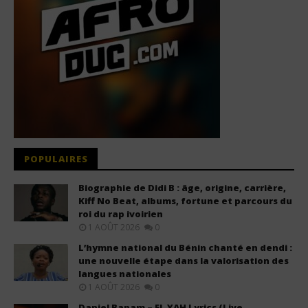
POPULAIRES
Biographie de Didi B : âge, origine, carrière,
Kiff No Beat, albums, fortune et parcours du
roi du rap ivoirien
1 AOÛT 2026
0
L’hymne national du Bénin chanté en dendi :
une nouvelle étape dans la valorisation des
langues nationales
1 AOÛT 2026
0
Daniel Banam – EL YAH Lyrics (Live