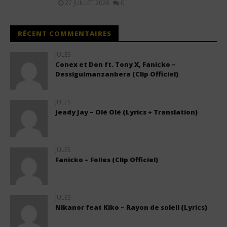
27 JUILLET 2026
0
RÉCENT COMMENTAIRES
JULES
Conex et Don ft. Tony X, Fanicko –
Dessiguimanzanbera (Clip Officiel)
JULES
Jeady Jay – Olé Olé (Lyrics + Translation)
JULES
Fanicko – Folies (Clip Officiel)
JULES
Nikanor feat Kiko – Rayon de soleil (Lyrics)