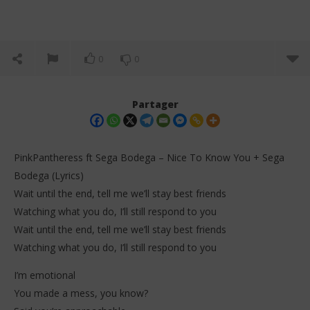
0
0
Partager
PinkPantheress ft Sega Bodega – Nice To Know You + Sega
Bodega (Lyrics)
Wait until the end, tell me we’ll stay best friends
Watching what you do, I’ll still respond to you
Wait until the end, tell me we’ll stay best friends
Watching what you do, I’ll still respond to you
NOW VIEWING
I’m emotional
You made a mess, you know?
PinkPantheress ft Sega Bodega – Nice To Know You
FAV
+ Sega Bodega (Lyrics)