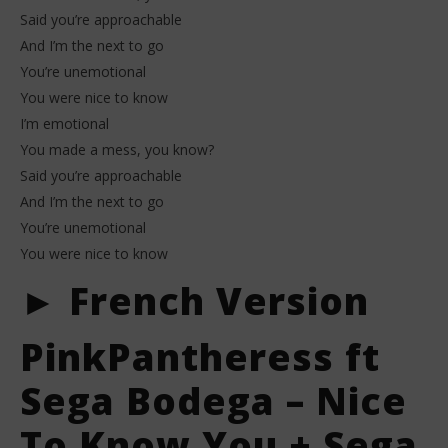
Said you’re approachable
And I’m the next to go
You’re unemotional
You were nice to know
I’m emotional
You made a mess, you know?
Said you’re approachable
And I’m the next to go
You’re unemotional
You were nice to know
► French Version
PinkPantheress ft
Sega Bodega – Nice
To Know You + Sega