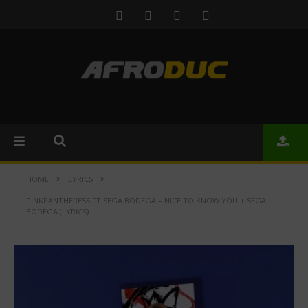
HOME
LYRICS
PINKPANTHERESS FT SEGA BODEGA – NICE TO KNOW YOU + SEGA
BODEGA (LYRICS)