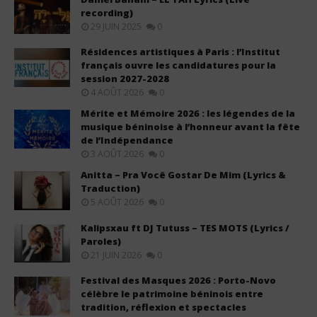
recording)
29 JUIN 2025
0
Résidences artistiques à Paris : l’Institut
français ouvre les candidatures pour la
session 2027-2028
4 AOÛT 2026
0
Mérite et Mémoire 2026 : les légendes de la
musique béninoise à l’honneur avant la fête
de l’Indépendance
3 AOÛT 2026
0
Anitta – Pra Você Gostar De Mim (Lyrics &
Traduction)
5 AOÛT 2026
0
Kalipsxau ft DJ Tutuss – TES MOTS (Lyrics /
Paroles)
21 JUIN 2026
0
Festival des Masques 2026 : Porto-Novo
célèbre le patrimoine béninois entre
tradition, réflexion et spectacles