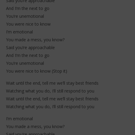
Said you’re approachable
21
jan
21
And I’m the next to go
202
janvier
S
You’re unemotional
2026
Stone
You were nice to know
I’m emotional
You made a mess, you know?
Said you’re approachable
And I’m the next to go
You’re unemotional
You were nice to know (Stop it)
Wait until the end, tell me we’ll stay best friends
Watching what you do, I’ll still respond to you
Wait until the end, tell me we’ll stay best friends
Watching what you do, I’ll still respond to you
I’m emotional
You made a mess, you know?
Said you’re approachable