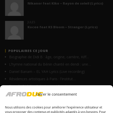
Nikanor feat Kiko – Rayon de soleil (Lyrics)
JULES
Kocee feat KS Bloom – Stranger (Lyrics)
POPULAIRES CE JOUR
Biographie de Didi B : âge, origine, carrière, Kiff…
L’hymne national du Bénin chanté en dendi : une…
Daniel Banam – EL YAH Lyrics (Live recording)
Résidences artistiques à Paris : l’Institut…
Tayc ft. Didi B – Salo (Lyrics / Paroles)
Paki Chenzu – Soldat (Lyrics)
Gérer le consentement
Vodun Days : vers une nouvelle formule pour le grand…
Nous utilisons des cookies pour améliorer l’expérience utilisateur et
Jonathan feat Faveur Mukoko – Béni de Dieu (Lyrics)
vous proposer des contenus et publicités adaptés à vos besoins. Pour