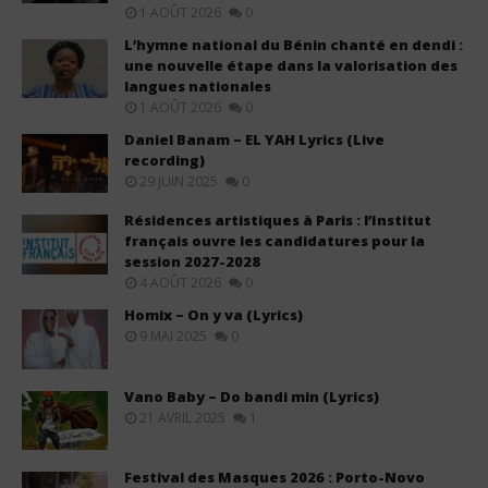
1 AOÛT 2026
0
L’hymne national du Bénin chanté en dendi :
une nouvelle étape dans la valorisation des
langues nationales
1 AOÛT 2026
0
Daniel Banam – EL YAH Lyrics (Live
recording)
29 JUIN 2025
0
Résidences artistiques à Paris : l’Institut
français ouvre les candidatures pour la
session 2027-2028
4 AOÛT 2026
0
Homix – On y va (Lyrics)
9 MAI 2025
0
Vano Baby – Do bandi min (Lyrics)
21 AVRIL 2025
1
Festival des Masques 2026 : Porto-Novo