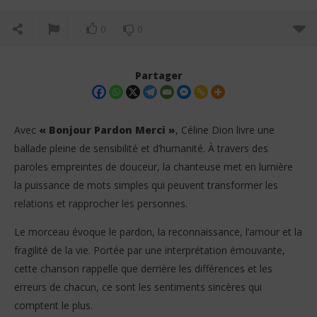
0
0
Partager
Avec
« Bonjour Pardon Merci »
, Céline Dion livre une
ballade pleine de sensibilité et d’humanité. À travers des
paroles empreintes de douceur, la chanteuse met en lumière
la puissance de mots simples qui peuvent transformer les
relations et rapprocher les personnes.
Le morceau évoque le pardon, la reconnaissance, l’amour et la
NOW VIEWING
fragilité de la vie. Portée par une interprétation émouvante,
cette chanson rappelle que derrière les différences et les
Céline Dion – Bonjour Pardon Merci (Lyrics / Paroles)
Fr
erreurs de chacun, ce sont les sentiments sincères qui
3
3
juillet
juil
comptent le plus.
2026
202