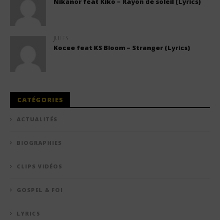
Nikanor feat Kiko – Rayon de soleil (Lyrics)
JULES
Kocee feat KS Bloom – Stranger (Lyrics)
CATÉGORIES
ACTUALITÉS
BIOGRAPHIES
CLIPS VIDÉOS
GOSPEL & FOI
LYRICS