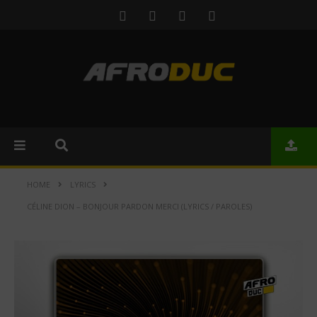
HOME
LYRICS
CÉLINE DION – BONJOUR PARDON MERCI (LYRICS / PAROLES)