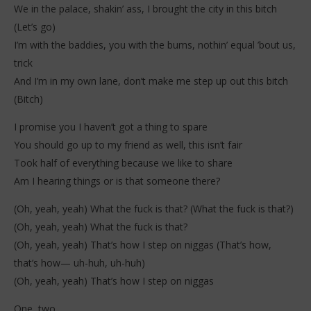
We in the palace, shakin’ ass, I brought the city in this bitch
(Let’s go)
I’m with the baddies, you with the bums, nothin’ equal ’bout us,
trick
And I’m in my own lane, don’t make me step up out this bitch
(Bitch)
I promise you I haven’t got a thing to spare
You should go up to my friend as well, this isn’t fair
Took half of everything because we like to share
Am I hearing things or is that someone there?
(Oh, yeah, yeah) What the fuck is that? (What the fuck is that?)
(Oh, yeah, yeah) What the fuck is that?
(Oh, yeah, yeah) That’s how I step on niggas (That’s how,
that’s how— uh-huh, uh-huh)
(Oh, yeah, yeah) That’s how I step on niggas
One, two