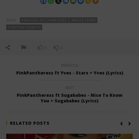
TAGS:
PAROLES DE CHANSONS | ANGLETERRE
PINKPANTHERESS
0
0
PREVIOUS
PinkPantheress ft Yves - Stars + Yves (Lyrics)
NEXT
PinkPantheress ft Sugababes - Nice To Know
You + Sugababes (Lyrics)
RELATED POSTS