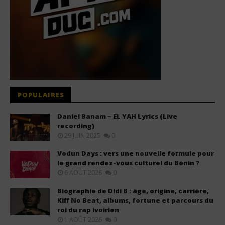
POPULAIRES
Daniel Banam – EL YAH Lyrics (Live
recording)
29 JUIN 2025
0
Vodun Days : vers une nouvelle formule pour
le grand rendez-vous culturel du Bénin ?
6 AOÛT 2026
0
Biographie de Didi B : âge, origine, carrière,
Kiff No Beat, albums, fortune et parcours du
roi du rap ivoirien
1 AOÛT 2026
0