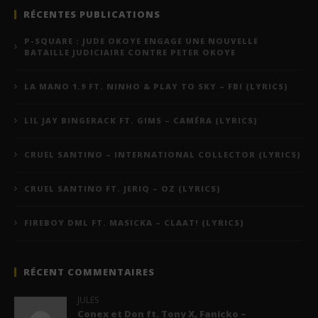
RÉCENTES PUBLICATIONS
P-SQUARE : JUDE OKOYE ENGAGE UNE NOUVELLE
BATAILLE JUDICIAIRE CONTRE PETER OKOYE
LA MANO 1.9 FT. NINHO & PLAY TO SKY – FBI (LYRICS)
LIL JAY BINGERACK FT. GIMS – CAMÉRA (LYRICS)
CRUEL SANTINO – INTERNATIONAL COLLECTOR (LYRICS)
CRUEL SANTINO FT. JERIQ – OZ (LYRICS)
FIREBOY DML FT. MASICKA – CLAAT! (LYRICS)
RÉCENT COMMENTAIRES
JULES
Conex et Don ft. Tony X, Fanicko –