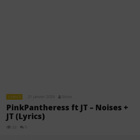
21 janvier 2026
Stone
LYRICS
PinkPantheress ft JT – Noises +
JT (Lyrics)
0
33