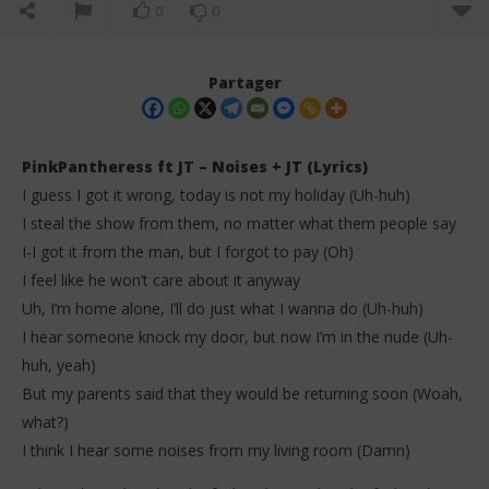
0
0
Partager
PinkPantheress ft JT – Noises + JT (Lyrics)
I guess I got it wrong, today is not my holiday (Uh-huh)
I steal the show from them, no matter what them people say
I-I got it from the man, but I forgot to pay (Oh)
I feel like he won’t care about it anyway
Uh, I’m home alone, I’ll do just what I wanna do (Uh-huh)
I hear someone knock my door, but now I’m in the nude (Uh-
NOW VIEWING
huh, yeah)
PinkPantheress ft JT – Noises + JT (Lyrics)
FAV
But my parents said that they would be returning soon (Woah,
21
21
what?)
janvier
jan
2026
202
I think I hear some noises from my living room (Damn)
Stone
S