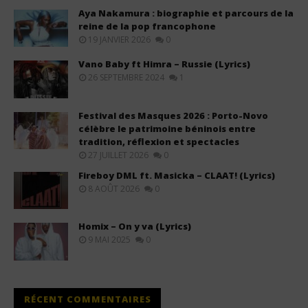
Aya Nakamura : biographie et parcours de la
reine de la pop francophone
19 JANVIER 2026
0
Vano Baby ft Himra – Russie (Lyrics)
26 SEPTEMBRE 2024
1
Festival des Masques 2026 : Porto-Novo
célèbre le patrimoine béninois entre
tradition, réflexion et spectacles
27 JUILLET 2026
0
Fireboy DML ft. Masicka – CLAAT! (Lyrics)
8 AOÛT 2026
0
Homix – On y va (Lyrics)
9 MAI 2025
0
RÉCENT COMMENTAIRES