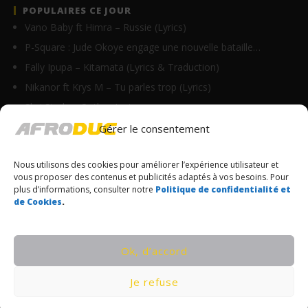
POPULAIRES CE JOUR
Vano Baby ft Himra – Russie (Lyrics)
P-Square : Jude Okoye engage une nouvelle bataille…
Fally Ipupa – Kitamata (Lyrics & Traduction)
Nikanor ft Krys M – Tu parles trop (Lyrics)
Skzi Starls – Outlaw Lyrics
Burna Boy feat Travis Scott – TaTaTa (Lyrics)
Gérer le consentement
Anne Elisabeth – Papa Eh (Paroles/Lyrics)
Nous utilisons des cookies pour améliorer l’expérience utilisateur et
Zuba Ray – Utuntu (Lyrics)
vous proposer des contenus et publicités adaptés à vos besoins. Pour
First King feat ⁠Sessimè – Akpa remix (Lyrics)
plus d’informations, consulter notre
Politique de confidentialité et
de Cookies
.
Elsia Mwadi – Reconnaissance (Lyrics)
© Copyrights Afroduc | Tous droits réservés
Ok, d’accord
CONDITIONS GÉNÉRALES
Je refuse
POLITIQUE DE CONFIDENTIALITÉ