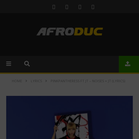
HOME
LYRICS
PINKPANTHERESS FT JT – NOISES + JT (LYRICS)