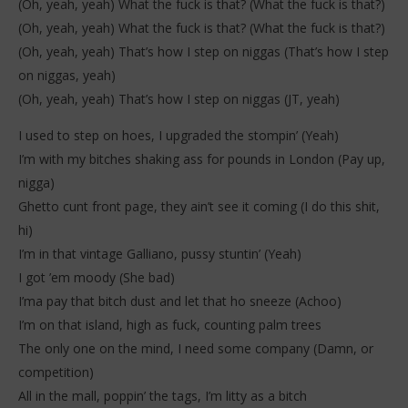
(Oh, yeah, yeah) What the fuck is that? (What the fuck is that?)
(Oh, yeah, yeah) What the fuck is that? (What the fuck is that?)
(Oh, yeah, yeah) That’s how I step on niggas (That’s how I step
on niggas, yeah)
(Oh, yeah, yeah) That’s how I step on niggas (JT, yeah)
I used to step on hoes, I upgraded the stompin’ (Yeah)
I’m with my bitches shaking ass for pounds in London (Pay up,
nigga)
Ghetto cunt front page, they ain’t see it coming (I do this shit,
hi)
I’m in that vintage Galliano, pussy stuntin’ (Yeah)
I got ’em moody (She bad)
I’ma pay that bitch dust and let that ho sneeze (Achoo)
I’m on that island, high as fuck, counting palm trees
The only one on the mind, I need some company (Damn, or
competition)
All in the mall, poppin’ the tags, I’m litty as a bitch