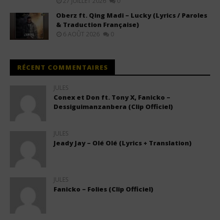
27 JUILLET 2026
0
Oberz ft. Qing Madi – Lucky (Lyrics / Paroles
& Traduction Française)
6 AOÛT 2026
0
RÉCENT COMMENTAIRES
JULES
Conex et Don ft. Tony X, Fanicko –
Dessiguimanzanbera (Clip Officiel)
JULES
Jeady Jay – Olé Olé (Lyrics + Translation)
JULES
Fanicko – Folies (Clip Officiel)