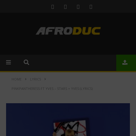
HOME
LYRICS
PINKPANTHERESS FT YVES – STARS + YVES (LYRICS)