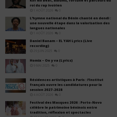
Kiff No Beat, albums, fortune et parcours du
roi du rap ivoirien
1 AOÛT 2026
0
L’hymne national du Bénin chanté en dendi :
une nouvelle étape dans la valorisation des
langues nationales
1 AOÛT 2026
0
Daniel Banam – EL YAH Lyrics (Live
recording)
29 JUIN 2025
0
Homix – On y va (Lyrics)
9 MAI 2025
0
Résidences artistiques à Paris : l’Institut
français ouvre les candidatures pour la
session 2027-2028
4 AOÛT 2026
0
Festival des Masques 2026 : Porto-Novo
célèbre le patrimoine béninois entre
tradition, réflexion et spectacles