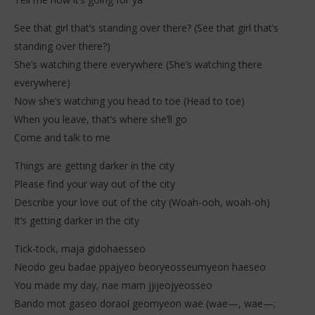
See that girl that’s standing over there? (See that girl that’s
standing over there?)
She’s watching there everywhere (She’s watching there
everywhere)
Now she’s watching you head to toe (Head to toe)
When you leave, that’s where she’ll go
Come and talk to me
Things are getting darker in the city
Please find your way out of the city
Describe your love out of the city (Woah-ooh, woah-oh)
It’s getting darker in the city
Tick-tock, maja gidohaesseo
Neodo geu badae ppajyeo beoryeosseumyeon haeseo
You made my day, nae mam jjijeojyeosseo
Bando mot gaseo doraol geomyeon wae (wae—, wae—;