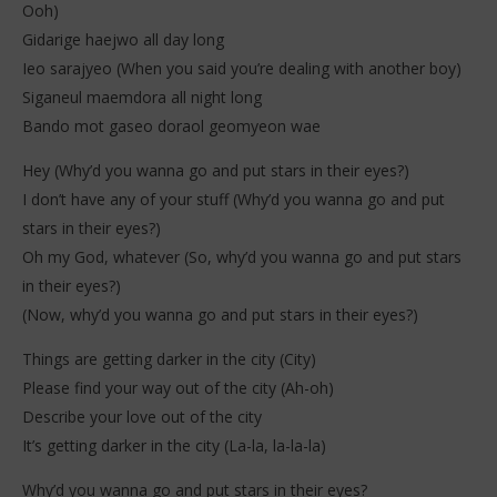
Ooh)
Gidarige haejwo all day long
Ieo sarajyeo (When you said you’re dealing with another boy)
Siganeul maemdora all night long
Bando mot gaseo doraol geomyeon wae
Hey (Why’d you wanna go and put stars in their eyes?)
I don’t have any of your stuff (Why’d you wanna go and put
stars in their eyes?)
Oh my God, whatever (So, why’d you wanna go and put stars
in their eyes?)
(Now, why’d you wanna go and put stars in their eyes?)
Things are getting darker in the city (City)
Please find your way out of the city (Ah-oh)
Describe your love out of the city
It’s getting darker in the city (La-la, la-la-la)
Why’d you wanna go and put stars in their eyes?