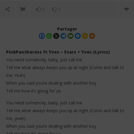
0
0
Partager
PinkPantheress ft Yves – Stars + Yves (Lyrics)
You need somebody, baby, just call me
Tell me what always keeps you up at night (Come and talk to
me; Yeah)
When you said you’re dealing with another boy
Tell me how it’s going for ya
NOW VIEWING
You need somebody, baby, just call me
Tell me what always keeps you up at night (Come and talk to
PinkPantheress ft Yves – Stars + Yves (Lyrics)
FAV
me, yeah)
21
21
janvier
jan
When you said you’re dealing with another boy
2026
202
Stone
S
Tell me how it’s going for ya