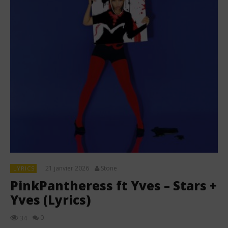
21 janvier 2026
Stone
LYRICS
PinkPantheress ft Yves – Stars +
Yves (Lyrics)
0
34