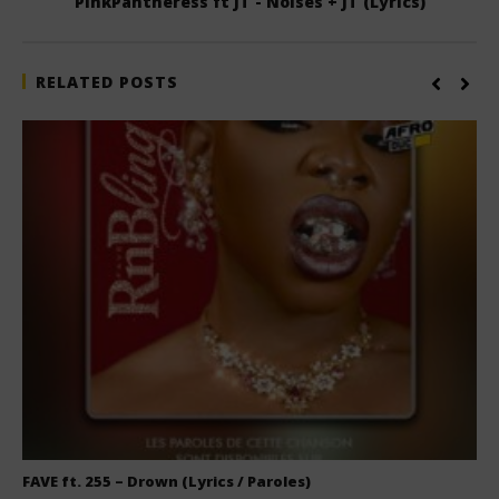
PinkPantheress ft JT - Noises + JT (Lyrics)
RELATED POSTS
FAVE ft. 255 – Drown (Lyrics / Paroles)