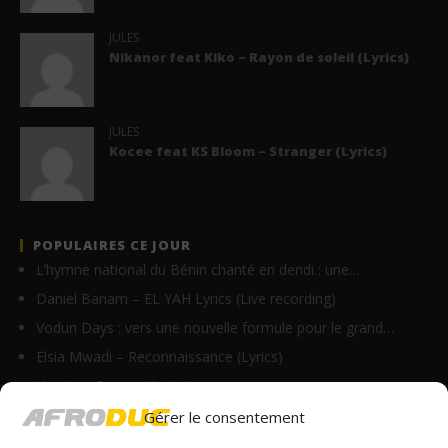
JULES
Nikanor feat Kiko – Rayon de soleil (Lyrics)
JULES
Kocee feat KS Bloom – Stranger (Lyrics)
POPULAIRES CE JOUR
L’hymne national du Bénin chanté en dendi : une…
Daniel Banam – EL YAH Lyrics (Live recording)
Vodun Days : vers une nouvelle formule pour le grand…
Elsia Mwadi – Reconnaissance (Lyrics)
Homix – On y va (Lyrics)
Innoss’B – Avertissement (Clip Officiel)
Gérer le consentement
A$AP Rocky – HELICOPTER (Lyrics)