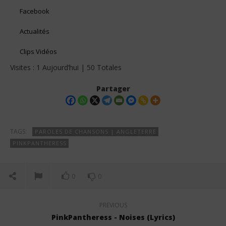
Facebook
Actualités
Clips Vidéos
Visites : 1 Aujourd’hui | 50 Totales
Partager
TAGS:
PAROLES DE CHANSONS | ANGLETERRE
PINKPANTHERESS
0
0
PREVIOUS
PinkPantheress - Noises (Lyrics)