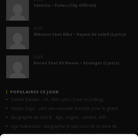
Fanicko – Folies (Clip Officiel)
JULES
Nikanor feat Kiko – Rayon de soleil (Lyrics)
JULES
Kocee feat KS Bloom – Stranger (Lyrics)
POPULAIRES CE JOUR
Daniel Banam – EL YAH Lyrics (Live recording)
Vodun Days : vers une nouvelle formule pour le grand…
Biographie de Didi B : âge, origine, carrière, Kiff…
Aya Nakamura : biographie et parcours de la reine de…
Festival des Masques 2026 : Porto-Novo célèbre le…