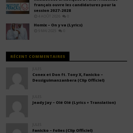
français ouvre les candidatures pour la
session 2027-2028
4 AOÛT 2026
0
Homix – On y va (Lyrics)
9 MAI 2025
0
RÉCENT COMMENTAIRES
JULES
Conex et Don ft. Tony X, Fanicko –
Dessiguimanzanbera (Clip Officiel)
JULES
Jeady Jay – Olé Olé (Lyrics + Translation)
JULES
Fanicko – Folies (Clip Officiel)