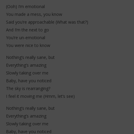
(Ooh) I’m emotional
You made a mess, you know
Said you’re approachable (What was that?)
And I’m the next to go
You’re un-emotional
You were nice to know
Nothing’s really sane, but
Everything’s amazing
Slowly taking over me
Baby, have you noticed
The sky is rearranging?
I feel it moving me (Hmm, let’s see)
Nothing’s really sane, but
Everything’s amazing
Slowly taking over me
Baby, have you noticed