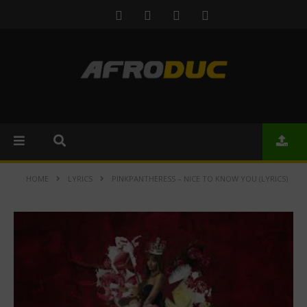
HOME
LYRICS
PINKPANTHERESS – NICE TO KNOW YOU (LYRICS)