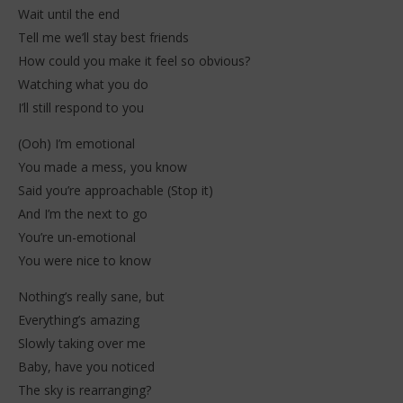
Wait until the end
Tell me we’ll stay best friends
How could you make it feel so obvious?
NOW VIEWING
Watching what you do
I’ll still respond to you
PinkPantheress – Nice to Know You (Lyrics)
21
(Ooh) I’m emotional
FAV
janvier
You made a mess, you know
21
2026
Stone
jan
Said you’re approachable (Stop it)
202
S
And I’m the next to go
You’re un-emotional
You were nice to know
Nothing’s really sane, but
Everything’s amazing
Slowly taking over me
Baby, have you noticed
The sky is rearranging?