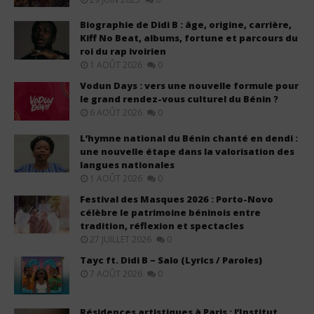
Biographie de Didi B : âge, origine, carrière,
Kiff No Beat, albums, fortune et parcours du
roi du rap ivoirien
1 AOÛT 2026
0
Vodun Days : vers une nouvelle formule pour
le grand rendez-vous culturel du Bénin ?
6 AOÛT 2026
0
L’hymne national du Bénin chanté en dendi :
une nouvelle étape dans la valorisation des
langues nationales
1 AOÛT 2026
0
Festival des Masques 2026 : Porto-Novo
célèbre le patrimoine béninois entre
tradition, réflexion et spectacles
27 JUILLET 2026
0
Tayc ft. Didi B – Salo (Lyrics / Paroles)
7 AOÛT 2026
0
Résidences artistiques à Paris : l’Institut