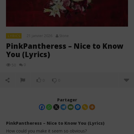
21 janvier 2026
Stone
LYRICS
PinkPantheress – Nice to Know
You (Lyrics)
0
50
0
0
Partager
PinkPantheress – Nice to Know You (Lyrics)
How could you make it seem so obvious?