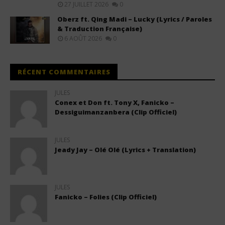
27 JUILLET 2026
0
Oberz ft. Qing Madi – Lucky (Lyrics / Paroles
& Traduction Française)
6 AOÛT 2026
0
RÉCENT COMMENTAIRES
JULES
Conex et Don ft. Tony X, Fanicko –
Dessiguimanzanbera (Clip Officiel)
JULES
Jeady Jay – Olé Olé (Lyrics + Translation)
JULES
Fanicko – Folies (Clip Officiel)