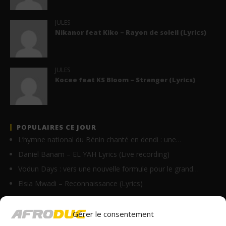
JULES
Nikanor feat Kiko – Rayon de soleil (Lyrics)
JULES
Kocee feat KS Bloom – Stranger (Lyrics)
POPULAIRES CE JOUR
L’hymne national du Bénin chanté en dendi : une…
Daniel Banam – EL YAH Lyrics (Live recording)
Vodun Days : vers une nouvelle formule pour le grand…
Elsia Mwadi – Reconnaissance (Lyrics)
Homix – On y va (Lyrics)
Innoss’B – Avertissement (Clip Officiel)
Gérer le consentement