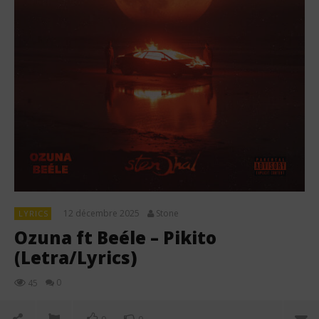
12 décembre 2025
Stone
LYRICS
Ozuna ft Beéle – Pikito
(Letra/Lyrics)
0
45