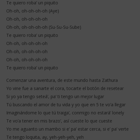
Te quiero roba’ un piquito
Oh-oh, oh-oh-oh-oh (Aye)
Oh-oh, oh-oh-oh-oh
Oh-oh, oh-oh-oh-oh (Su-Su-Su-Sube)
Te quiero roba’ un piquito
Oh-oh, oh-oh-oh-oh
Oh-oh, oh-oh-oh-oh
Oh-oh, oh-oh-oh-oh
Te quiero roba’ un piquito
Comenzar una aventura, de este mundo hasta Zathura
Yo vine fue a sanarte el cora, tocarte el botón de resetear
Si yo ya tengo seteá’, pa’ ti tengo un mejor lugar
Tú buscando el amor de tu vida y yo que en 5 te vo’a llegar
Imaginándome lo que tú traiga’, conmigo no estará’ lonely
Te vo’a tener en mis brazo’, así cueste lo que cueste
Yo me aguanto un mambo si e’ pa’ estar cerca, si e’ pa’ verte
Te tengo loquita, ay, yeh-yeh-yeh, yeh