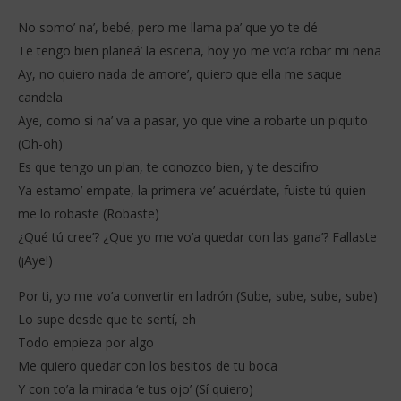
No somo’ na’, bebé, pero me llama pa’ que yo te dé
Te tengo bien planeá’ la escena, hoy yo me vo’a robar mi nena
Ay, no quiero nada de amore’, quiero que ella me saque
candela
Aye, como si na’ va a pasar, yo que vine a robarte un piquito
(Oh-oh)
Es que tengo un plan, te conozco bien, y te descifro
Ya estamo’ empate, la primera ve’ acuérdate, fuiste tú quien
me lo robaste (Robaste)
¿Qué tú cree’? ¿Que yo me vo’a quedar con las gana’? Fallaste
(¡Aye!)
Por ti, yo me vo’a convertir en ladrón (Sube, sube, sube, sube)
Lo supe desde que te sentí, eh
Todo empieza por algo
Me quiero quedar con los besitos de tu boca
Y con to’a la mirada ‘e tus ojo’ (Sí quiero)