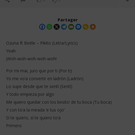
0
0
Partager
Ozuna ft Beéle – Pikito (Letra/Lyrics)
Yeah
¡Woh-woh-woh-woh-woh!
Por mi mai, juro que por ti (Por ti)
Yo me vo’a convertir en ladrón (Ladrón)
Lo supe desde que te sentí (Sentí)
NOW VIEWING
Y todo empieza por algo
Me quiero quedar con los besito’ de tu boca (Tu boca)
Ozuna ft Beéle – Pikito (Letra/Lyrics)
FIF
Da
Y con to’a la mirada ‘e tus ojo’
12
décembre
12
Sí te quiero, sí te quiero to’a
2025
dé
Stone
Primero
202
S