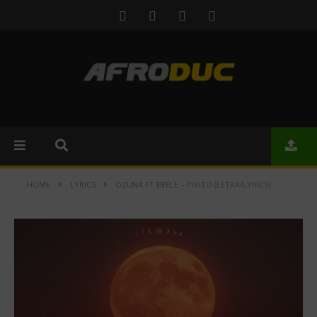
HOME
LYRICS
OZUNA FT BEÉLE – PIKITO (LETRA/LYRICS)