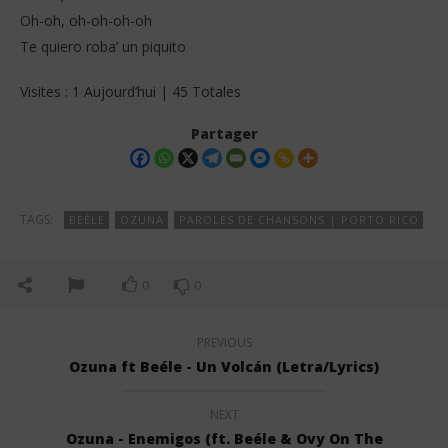
Oh-oh, oh-oh-oh-oh
Te quiero roba’ un piquito
Visites : 1 Aujourd’hui | 45 Totales
Partager
TAGS:
BEÉLE
OZUNA
PAROLES DE CHANSONS | PORTO RICO
0
0
PREVIOUS
Ozuna ft Beéle - Un Volcán (Letra/Lyrics)
NEXT
Ozuna - Enemigos (ft. Beéle & Ovy On The