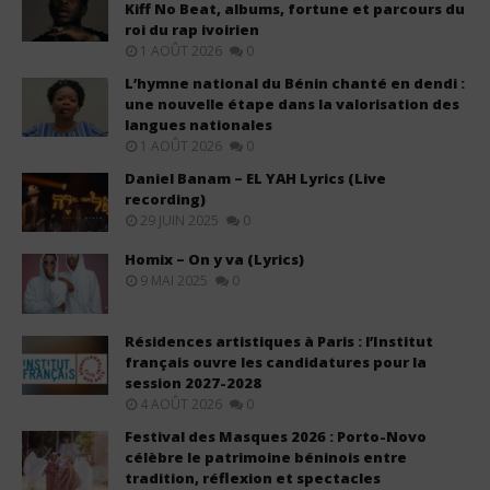
Kiff No Beat, albums, fortune et parcours du
roi du rap ivoirien
1 AOÛT 2026
0
L’hymne national du Bénin chanté en dendi :
une nouvelle étape dans la valorisation des
langues nationales
1 AOÛT 2026
0
Daniel Banam – EL YAH Lyrics (Live
recording)
29 JUIN 2025
0
Homix – On y va (Lyrics)
9 MAI 2025
0
Résidences artistiques à Paris : l’Institut
français ouvre les candidatures pour la
session 2027-2028
4 AOÛT 2026
0
Festival des Masques 2026 : Porto-Novo
célèbre le patrimoine béninois entre
tradition, réflexion et spectacles