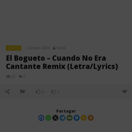
3 janvier 2026
Stone
LYRICS
El Bogueto – Cuando No Era
Cantante Remix (Letra/Lyrics)
0
57
0
0
Partager