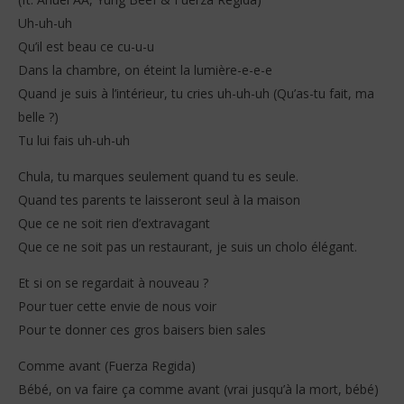
Uh-uh-uh
Qu’il est beau ce cu-u-u
Dans la chambre, on éteint la lumière-e-e-e
Quand je suis à l’intérieur, tu cries uh-uh-uh (Qu’as-tu fait, ma
belle ?)
Tu lui fais uh-uh-uh
Chula, tu marques seulement quand tu es seule.
Quand tes parents te laisseront seul à la maison
Que ce ne soit rien d’extravagant
Que ce ne soit pas un restaurant, je suis un cholo élégant.
Et si on se regardait à nouveau ?
Pour tuer cette envie de nous voir
Pour te donner ces gros baisers bien sales
Comme avant (Fuerza Regida)
Bébé, on va faire ça comme avant (vrai jusqu’à la mort, bébé)