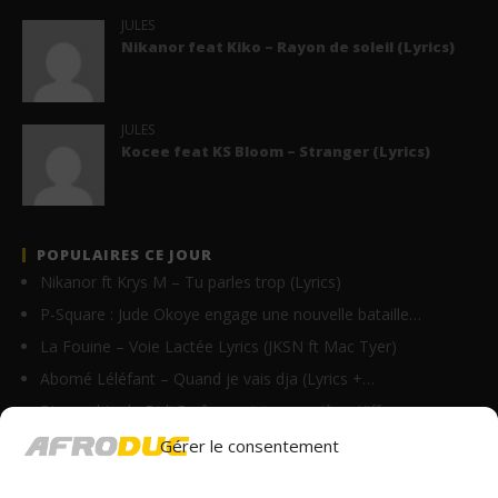
JULES
Nikanor feat Kiko – Rayon de soleil (Lyrics)
JULES
Kocee feat KS Bloom – Stranger (Lyrics)
POPULAIRES CE JOUR
Nikanor ft Krys M – Tu parles trop (Lyrics)
P-Square : Jude Okoye engage une nouvelle bataille…
La Fouine – Voie Lactée Lyrics (JKSN ft Mac Tyer)
Abomé Léléfant – Quand je vais dja (Lyrics +…
Biographie de Didi B : âge, origine, carrière, Kiff…
Skzi Starls – Rebirth Lyrics (ft. Aguero Banks)
Gérer le consentement
Pa Maabudu – Utusaidiye Baba Utusaidiye (Lyrics)