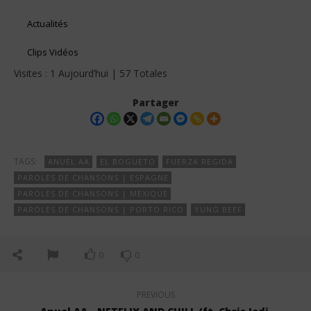
Actualités
Clips Vidéos
Visites : 1 Aujourd’hui | 57 Totales
Partager
TAGS:
ANUEL AA
EL BOGUETO
FUERZA REGIDA
PAROLES DE CHANSONS | ESPAGNE
PAROLES DE CHANSONS | MEXIQUE
PAROLES DE CHANSONS | PORTO RICO
YUNG BEEF
0
0
PREVIOUS