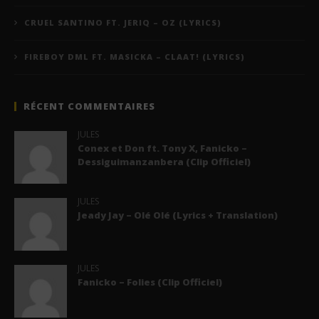
CRUEL SANTINO FT. JERIQ – OZ (LYRICS)
FIREBOY DML FT. MASICKA – CLAAT! (LYRICS)
RÉCENT COMMENTAIRES
JULES
Conex et Don ft. Tony X, Fanicko –
Dessiguimanzanbera (Clip Officiel)
JULES
Jeady Jay – Olé Olé (Lyrics + Translation)
JULES
Fanicko – Folies (Clip Officiel)