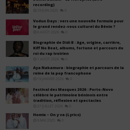
recording)
29 JUIN 2025
0
Vodun Days : vers une nouvelle formule pour
le grand rendez-vous culturel du Bénin ?
6 AOÛT 2026
0
Biographie de Didi B : âge, origine, carrière,
Kiff No Beat, albums, fortune et parcours du
roi du rap ivoirien
1 AOÛT 2026
0
Aya Nakamura : biographie et parcours de la
reine de la pop francophone
19 JANVIER 2026
0
Festival des Masques 2026 : Porto-Novo
célèbre le patrimoine béninois entre
tradition, réflexion et spectacles
27 JUILLET 2026
0
Homix – On y va (Lyrics)
9 MAI 2025
0