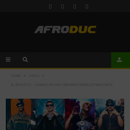
HOME
LYRICS
EL BOGUETO – CUANDO NO ERA CANTANTE REMIX (LETRA/LYRICS)