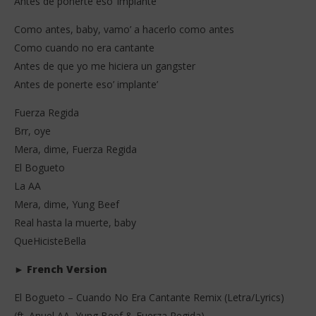
Antes de ponerte eso’ implante’
Como antes, baby, vamo’ a hacerlo como antes
Como cuando no era cantante
Antes de que yo me hiciera un gangster
Antes de ponerte eso’ implante’
Fuerza Regida
Brr, oye
Mera, dime, Fuerza Regida
El Bogueto
La AA
Mera, dime, Yung Beef
Real hasta la muerte, baby
QueHicisteBella
►
French Version
El Bogueto – Cuando No Era Cantante Remix (Letra/Lyrics)
(ft. Anuel AA, Yung Beef & Fuerza Regida)