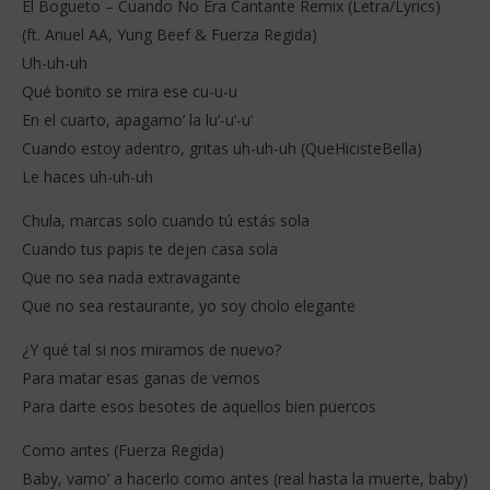
El Bogueto – Cuando No Era Cantante Remix (Letra/Lyrics)
(ft. Anuel AA, Yung Beef & Fuerza Regida)
Uh-uh-uh
Qué bonito se mira ese cu-u-u
En el cuarto, apagamo’ la lu’-u’-u’
Cuando estoy adentro, gritas uh-uh-uh (QueHicisteBella)
Le haces uh-uh-uh
NOW VIEWING
Chula, marcas solo cuando tú estás sola
El Bogueto – Cuando No Era Cantante Remix
FIF
(Letra/Lyrics)
Da
Cuando tus papis te dejen casa sola
3
3
Que no sea nada extravagante
janvier
jan
Que no sea restaurante, yo soy cholo elegante
2026
202
Stone
S
¿Y qué tal si nos miramos de nuevo?
Para matar esas ganas de vernos
Para darte esos besotes de aquellos bien puercos
Como antes (Fuerza Regida)
Baby, vamo’ a hacerlo como antes (real hasta la muerte, baby)