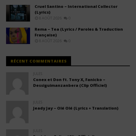
Cruel Santino – International Collector
(Lyrics)
8 AOÛT 2026
0
Rema – Tea (Lyrics / Paroles & Traduction
Française)
8 AOÛT 2026
0
RÉCENT COMMENTAIRES
JULES
Conex et Don ft. Tony X, Fanicko –
Dessiguimanzanbera (Clip Officiel)
JULES
Jeady Jay – Olé Olé (Lyrics + Translation)
JULES