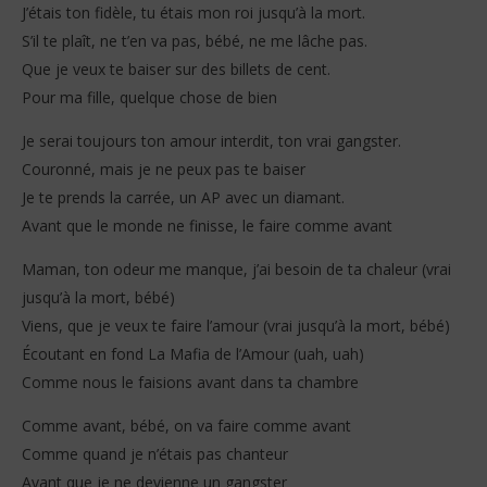
J’étais ton fidèle, tu étais mon roi jusqu’à la mort.
S’il te plaît, ne t’en va pas, bébé, ne me lâche pas.
Que je veux te baiser sur des billets de cent.
Pour ma fille, quelque chose de bien
Je serai toujours ton amour interdit, ton vrai gangster.
Couronné, mais je ne peux pas te baiser
Je te prends la carrée, un AP avec un diamant.
Avant que le monde ne finisse, le faire comme avant
Maman, ton odeur me manque, j’ai besoin de ta chaleur (vrai
jusqu’à la mort, bébé)
Viens, que je veux te faire l’amour (vrai jusqu’à la mort, bébé)
Écoutant en fond La Mafia de l’Amour (uah, uah)
Comme nous le faisions avant dans ta chambre
Comme avant, bébé, on va faire comme avant
Comme quand je n’étais pas chanteur
Avant que je ne devienne un gangster