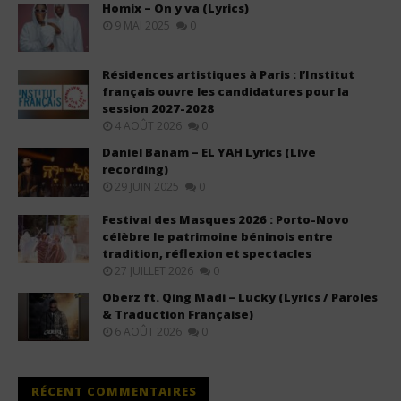
Homix – On y va (Lyrics)
9 MAI 2025
0
Résidences artistiques à Paris : l’Institut
français ouvre les candidatures pour la
session 2027-2028
4 AOÛT 2026
0
Daniel Banam – EL YAH Lyrics (Live
recording)
29 JUIN 2025
0
Festival des Masques 2026 : Porto-Novo
célèbre le patrimoine béninois entre
tradition, réflexion et spectacles
27 JUILLET 2026
0
Oberz ft. Qing Madi – Lucky (Lyrics / Paroles
& Traduction Française)
6 AOÛT 2026
0
RÉCENT COMMENTAIRES