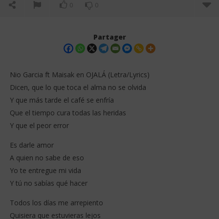
0
0
Partager
Nio Garcia ft Maisak en OJALÁ (Letra/Lyrics)
Dicen, que lo que toca el alma no se olvida
Y que más tarde el café se enfría
Que el tiempo cura todas las heridas
Y que el peor error
Es darle amor
NOW VIEWING
A quien no sabe de eso
Yo te entregue mi vida
Nio Garcia ft Maisak en OJALÁ (Letra/Lyrics)
Wa
Y tú no sabías qué hacer
12
12
décembre
dé
2025
202
Todos los días me arrepiento
Stone
S
Quisiera que estuvieras lejos