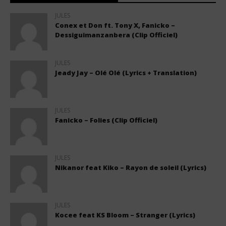
JULES
Conex et Don ft. Tony X, Fanicko –
Dessiguimanzanbera (Clip Officiel)
JULES
Jeady Jay – Olé Olé (Lyrics + Translation)
JULES
Fanicko – Folies (Clip Officiel)
JULES
Nikanor feat Kiko – Rayon de soleil (Lyrics)
JULES
Kocee feat KS Bloom – Stranger (Lyrics)