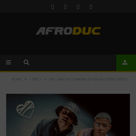
HOME
LYRICS
NIO GARCIA FT MAISAK EN OJALÁ (LETRA/LYRICS)