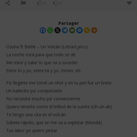
0
0
Partager
Ozuna ft Beéle – Un Volcán (Letra/Lyrics)
La noche está para que todo se dé
Me mira’ y sabe’ lo que va a suceder
Entre tú y yo, entre tú y yo, mmm, eh
Pa’ llegarte me tomé un shot y en tu piel fue un brete
Un bailecito pa’ conquistarte
NOW VIEWING
No necesita’ mucho pa’ convencerme
Quiero tenerte como el trébol de la suerte (Uh-uh-ah)
Ozuna ft Beéle – Un Volcán (Letra/Lyrics)
FIF
Da
Te tengo una cita en el volcán
12
décembre
12
Súbete rápido, que se me va a explotar (Mondá)
2025
dé
Stone
Tus labio’ yo quiero pintar
202
S