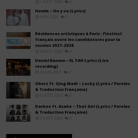
1 AOÛT 2026
0
Homix – On y va (Lyrics)
9 MAI 2025
0
Résidences artistiques à Paris : l’Institut
français ouvre les candidatures pour la
session 2027-2028
4 AOÛT 2026
0
Daniel Banam – EL YAH Lyrics (Live
recording)
29 JUIN 2025
0
Oberz ft. Qing Madi – Lucky (Lyrics / Paroles
& Traduction Française)
6 AOÛT 2026
0
Darkoo ft. Asake – That Girl (Lyrics / Paroles
& Traduction Française)
6 AOÛT 2026
0