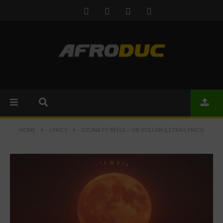
HOME
LYRICS
OZUNA FT BEÉLE – UN VOLCÁN (LETRA/LYRICS)