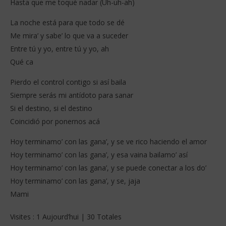
Hasta que me toqué nadar (Uh-uh-ah)
La noche está para que todo se dé
Me mira’ y sabe’ lo que va a suceder
Entre tú y yo, entre tú y yo, ah
Qué ca
Pierdo el control contigo si así baila
Siempre serás mi antídoto para sanar
Si el destino, si el destino
Coincidió por ponernos acá
Hoy terminamo’ con las gana’, y se ve rico haciendo el amor
Hoy terminamo’ con las gana’, y esa vaina bailamo’ así
Hoy terminamo’ con las gana’, y se puede conectar a los do’
Hoy terminamo’ con las gana’, y se, jaja
Mami
Visites : 1 Aujourd’hui | 30 Totales