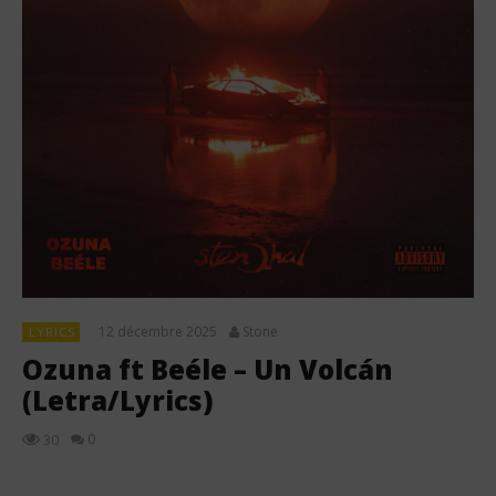
12 décembre 2025
Stone
LYRICS
Ozuna ft Beéle – Un Volcán
(Letra/Lyrics)
0
30