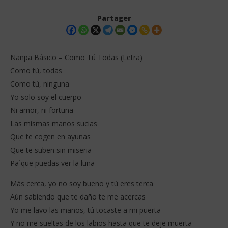
Partager
Nanpa Básico – Como Tú Todas (Letra)
Como tú, todas
Como tú, ninguna
Yo solo soy el cuerpo
Ni amor, ni fortuna
Las mismas manos sucias
Que te cogen en ayunas
NOW VIEWING
Que te suben sin miseria
Nanpa Básico – Como Tú Todas (Letra)
Wa
Pa´que puedas ver la luna
17
17
décembre
dé
Más cerca, yo no soy bueno y tú eres terca
2025
202
Stone
S
Aún sabiendo que te daño te me acercas
Yo me lavo las manos, tú tocaste a mi puerta
Y no me sueltas de los labios hasta que te deje muerta