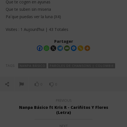
Que te cogen en ayunas
Que te suben sin miseria
Pa´que puedas ver la luna (X4)
Visites : 1 Aujourd’hui | 43 Totales
Partager
TAGS:
NANPA BÁSICO
PAROLES DE CHANSONS | COLOMBIE
0
0
PREVIOUS
Nanpa Básico ft Kris R - Cariñitos Y Flores
(Letra)
NEXT