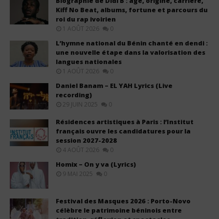
Biographie de Didi B : âge, origine, carrière,
Kiff No Beat, albums, fortune et parcours du
roi du rap ivoirien
1 AOÛT 2026
0
L’hymne national du Bénin chanté en dendi :
une nouvelle étape dans la valorisation des
langues nationales
1 AOÛT 2026
0
Daniel Banam – EL YAH Lyrics (Live
recording)
29 JUIN 2025
0
Résidences artistiques à Paris : l’Institut
français ouvre les candidatures pour la
session 2027-2028
4 AOÛT 2026
0
Homix – On y va (Lyrics)
9 MAI 2025
0
Festival des Masques 2026 : Porto-Novo
célèbre le patrimoine béninois entre