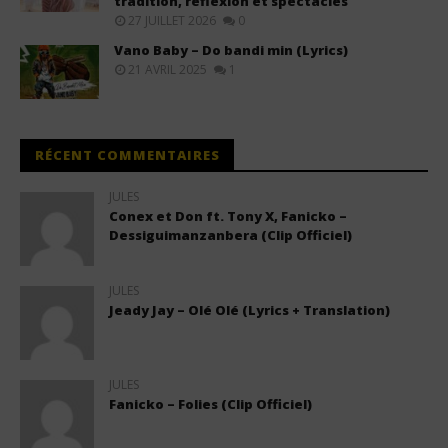
tradition, réflexion et spectacles
27 JUILLET 2026
0
Vano Baby – Do bandi min (Lyrics)
21 AVRIL 2025
1
RÉCENT COMMENTAIRES
JULES
Conex et Don ft. Tony X, Fanicko –
Dessiguimanzanbera (Clip Officiel)
JULES
Jeady Jay – Olé Olé (Lyrics + Translation)
JULES
Fanicko – Folies (Clip Officiel)