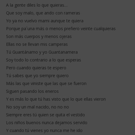
A la gente diles lo que quieras…
Que soy malo, que ando con rameras
Yo ya no vuelvo mami aunque te quiera
Porque pa´una más o menos prefiero veinte cualquieras
Son más cuerpos y menos ojeras
Ellas no se llevan mis camperas
Tú Guantánamo y yo Guantanamera
Soy todo lo contrario a lo que esperas
Pero cuando quieras te espero
Tú sabes que yo siempre quiero
Más las que viniste que las que se fueron
Siguen pasando los eneros
Y es más lo que tú has visto que lo que ellas vieron
No soy un mal nacido, no no no
Siempre eres tú quien se quita el vestido
Los niños buenos nunca dejamos servido
Y cuando tú vienes yo nunca me he ido