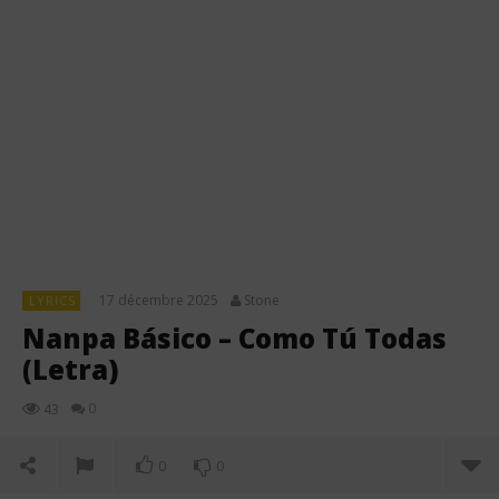
17 décembre 2025
Stone
LYRICS
Nanpa Básico – Como Tú Todas
(Letra)
0
43
0
0