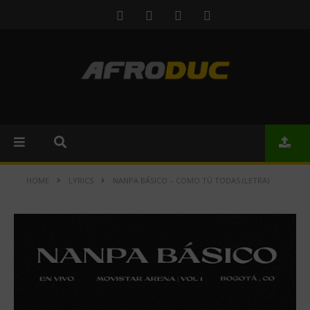
HOME
LYRICS
NANPA BÁSICO – COMO TÚ TODAS (LETRA)