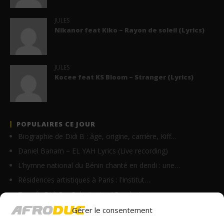
JULES
Nikanor feat Kiko – Rayon de soleil (Lyrics)
JULES
Kocee feat KS Bloom – Stranger (Lyrics)
POPULAIRES CE JOUR
Biographie de Didi B : âge, origine, carrière, Kiff…
Daniel Banam – EL YAH Lyrics (Live recording)
L’hymne national du Bénin chanté en dendi : une…
Résidences artistiques à Paris : l’Institut…
Tayc ft. Didi B – Salo (Lyrics / Paroles)
Paki Chenzu – Soldat (Lyrics)
Gérer le consentement
Vodun Days : vers une nouvelle formule pour le grand…