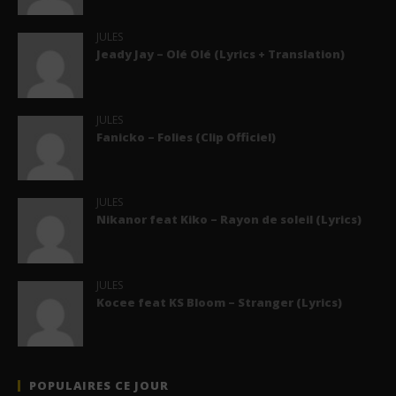
JULES
Jeady Jay – Olé Olé (Lyrics + Translation)
JULES
Fanicko – Folies (Clip Officiel)
JULES
Nikanor feat Kiko – Rayon de soleil (Lyrics)
JULES
Kocee feat KS Bloom – Stranger (Lyrics)
POPULAIRES CE JOUR