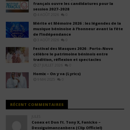
français ouvre les candidatures pour la
session 2027-2028
4 AOÛT 2026
0
Mérite et Mémoire 2026 : les légendes de la
musique béninoise à l’honneur avant la fête
de l’Indépendance
3 AOÛT 2026
0
Festival des Masques 2026 : Porto-Novo
célèbre le patrimoine béninois entre
tradition, réflexion et spectacles
27 JUILLET 2026
0
Homix – On y va (Lyrics)
9 MAI 2025
0
RÉCENT COMMENTAIRES
JULES
Conex et Don ft. Tony X, Fanicko –
Dessiguimanzanbera (Clip Officiel)