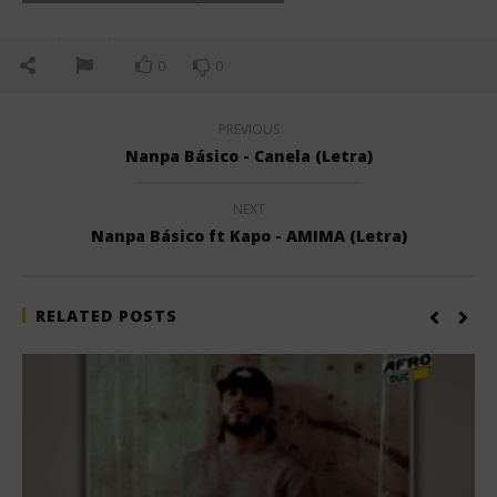
0
0
PREVIOUS
Nanpa Básico - Canela (Letra)
NEXT
Nanpa Básico ft Kapo - AMIMA (Letra)
RELATED POSTS