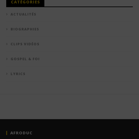
CATÉGORIES
ACTUALITÉS
BIOGRAPHIES
CLIPS VIDÉOS
GOSPEL & FOI
LYRICS
AFRODUC