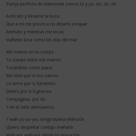
Pareja perfecta de telenovela somos tú y yo, oh, oh, oh
Acércate y bésame la boca
Que a mí me provoca no dejarte escapar
Anímate y mientras me tocas
Vuélvete loca como las olas del mar
Mis manos en tu cuerpo
Tu cuerpo entre mis manos
Tocándote como piano
Me visto por si nos vamos
Lo armo por si fumamos
Dinero por si logramos
Compaginar, por fin
Y en el cielo aterrizamos
Y wah-yo-yo-yoi, tengo buena intención
Quiero despertar contigo mañana
Wah-yoi, wah-yoi, tengo la sensación