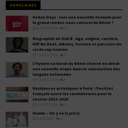
POPULAIRES
Vodun Days : vers une nouvelle formule pour
le grand rendez-vous culturel du Bénin ?
6 AOÛT 2026
0
Biographie de Didi B : âge, origine, carrière,
Kiff No Beat, albums, fortune et parcours du
roi du rap ivoirien
1 AOÛT 2026
0
L’hymne national du Bénin chanté en dendi :
une nouvelle étape dans la valorisation des
langues nationales
1 AOÛT 2026
0
Résidences artistiques à Paris : l’Institut
français ouvre les candidatures pour la
session 2027-2028
4 AOÛT 2026
0
Homix – On y va (Lyrics)
9 MAI 2025
0