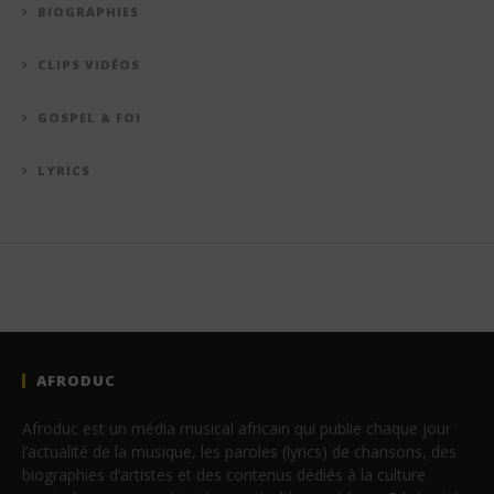
BIOGRAPHIES
CLIPS VIDÉOS
GOSPEL & FOI
LYRICS
AFRODUC
Afroduc est un média musical africain qui publie chaque jour
l’actualité de la musique, les paroles (lyrics) de chansons, des
biographies d’artistes et des contenus dédiés à la culture