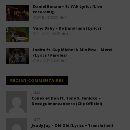
Daniel Banam – EL YAH Lyrics (Live
recording)
29 JUIN 2025
0
Vano Baby – Do bandi min (Lyrics)
21 AVRIL 2025
1
Indira ft. Guy Michel & Min Etta – Merci
(Lyrics / Paroles)
6 AOÛT 2026
0
RÉCENT COMMENTAIRES
JULES
Conex et Don ft. Tony X, Fanicko –
Dessiguimanzanbera (Clip Officiel)
JULES
Jeady Jay – Olé Olé (Lyrics + Translation)