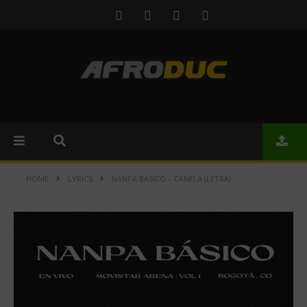
HOME
LYRICS
NANPA BÁSICO – CANELA (LETRA)