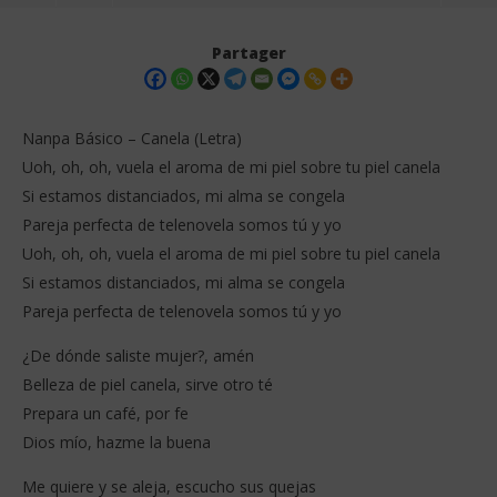
Partager
Nanpa Básico – Canela (Letra)
Uoh, oh, oh, vuela el aroma de mi piel sobre tu piel canela
Si estamos distanciados, mi alma se congela
Pareja perfecta de telenovela somos tú y yo
Uoh, oh, oh, vuela el aroma de mi piel sobre tu piel canela
Si estamos distanciados, mi alma se congela
Pareja perfecta de telenovela somos tú y yo
NOW VIEWING
¿De dónde saliste mujer?, amén
Nanpa Básico – Canela (Letra)
Wa
Belleza de piel canela, sirve otro té
17
17
décembre
dé
Prepara un café, por fe
2025
202
Stone
S
Dios mío, hazme la buena
Me quiere y se aleja, escucho sus quejas