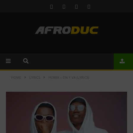
HOME
LYRICS
HOMIX – ON Y VA (LYRICS)