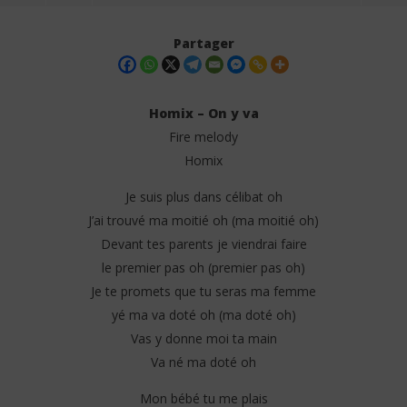
Partager
Homix – On y va
Fire melody
Homix
Je suis plus dans célibat oh
J’ai trouvé ma moitié oh (ma moitié oh)
Devant tes parents je viendrai faire
le premier pas oh (premier pas oh)
NOW VIEWING
Je te promets que tu seras ma femme
Ton
yé ma va doté oh (ma doté oh)
9
Homix – On y va (Lyrics)
mai
Vas y donne moi ta main
202
9
S
Va né ma doté oh
mai
2025
Stone
Mon bébé tu me plais