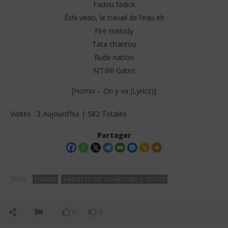
Fadou fadick
Éshi védo, le travail de l’eau eh
Fire melody
Tata chantou
Rude nation
N’TINI Gates
[Homix – On y va (Lyrics)]
Visites : 3 Aujourd’hui | 582 Totales
Partager
TAGS:
HOMIX
PAROLES DE CHANSONS | TOGO
0
0