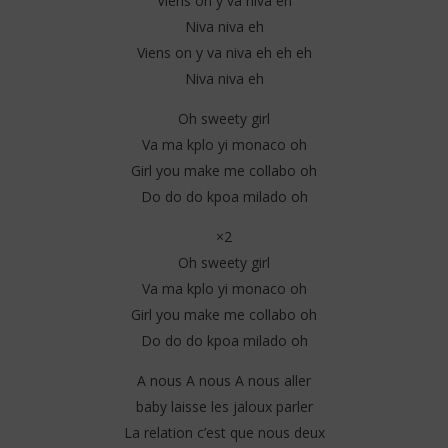
Viens on y va niva eh
Niva niva eh
Viens on y va niva eh eh eh
Niva niva eh
Oh sweety girl
Va ma kplo yi monaco oh
Girl you make me collabo oh
Do do do kpoa milado oh
×2
Oh sweety girl
Va ma kplo yi monaco oh
Girl you make me collabo oh
Do do do kpoa milado oh
A nous A nous A nous aller
baby laisse les jaloux parler
La relation c’est que nous deux