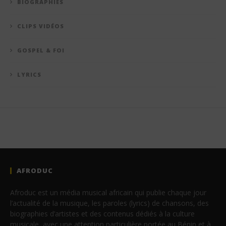
BIOGRAPHIES
CLIPS VIDÉOS
GOSPEL & FOI
LYRICS
AFRODUC
Afroduc est un média musical africain qui publie chaque jour
l’actualité de la musique, les paroles (lyrics) de chansons, des
biographies d’artistes et des contenus dédiés à la culture
musicale, avec une attention particulière portée au Bénin et à