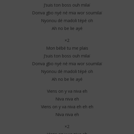
J’suis ton boss ouh milaï
Donva gbo nyé né mia wor soumilaï
Nyonou dé madoli tépé oh
Ah no be lie ayé
×2
Mon bébé tu me plais
J’suis ton boss ouh milaï
Donva gbo nyé né mia wor soumilaï
Nyonou dé madoli tépé oh
Ah no be lie ayé
Viens on y va niva eh
Niva niva eh
Viens on y va niva eh eh eh
Niva niva eh
×2