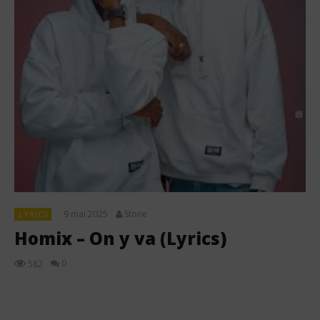
9 mai 2025
Stone
LYRICS
Homix – On y va (Lyrics)
0
582