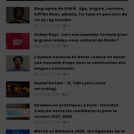
Biographie de Didi B : âge, origine, carrière,
Kiff No Beat, albums, fortune et parcours du
roi du rap ivoirien
1 AOÛT 2026
0
Vodun Days : vers une nouvelle formule pour
le grand rendez-vous culturel du Bénin ?
6 AOÛT 2026
0
L’hymne national du Bénin chanté en dendi :
une nouvelle étape dans la valorisation des
langues nationales
1 AOÛT 2026
0
Daniel Banam – EL YAH Lyrics (Live
recording)
29 JUIN 2025
0
Résidences artistiques à Paris : l’Institut
français ouvre les candidatures pour la
session 2027-2028
4 AOÛT 2026
0
Mérite et Mémoire 2026 : les légendes de la