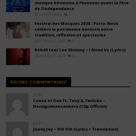
musique béninoise à l’honneur avant la fête
de l’Indépendance
3 AOÛT 2026
0
Festival des Masques 2026 : Porto-Novo
célèbre le patrimoine béninois entre
tradition, réflexion et spectacles
27 JUILLET 2026
0
Rob49 feat Loe Shimmy – I Need Us (Lyrics)
26 JUILLET 2025
0
RÉCENT COMMENTAIRES
JULES
Conex et Don ft. Tony X, Fanicko –
Dessiguimanzanbera (Clip Officiel)
JULES
Jeady Jay – Olé Olé (Lyrics + Translation)