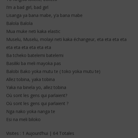
I’m a bad girl, bad girl
Lisanga ya bana mabe, y’a bana mabe
Balola Balola
Mua muke neti kaka elastic
Muselu, Muselu, molayi neti kaka échangeur, eta eta eta eta
eta eta eta eta eta eta
Ba tcheko batelemi batelemi
Basiliki ba meli mayoka pas
Balobi Bako yoka mutu te ( toko yoka mutu te)
Allez tobina, yaka tobina
Yaka na binela yo, allez tobina
Où sont les gens qui parlaient?
Où sont les gens qui parlaient ?
Nga nako yoka nanga te
Esi na meli biloko
Visites : 1 Aujourd’hui | 64 Totales