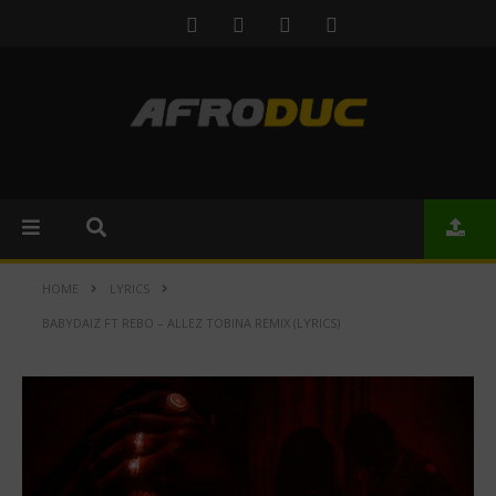
HOME
LYRICS
BABYDAIZ FT REBO – ALLEZ TOBINA REMIX (LYRICS)