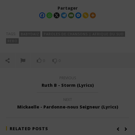
Partager
TAGS:
BABYDAIZ
PAROLES DE CHANSONS | AFRIQUE DU SUD
REBO
0
0
PREVIOUS
Ruth B - Storm (Lyrics)
NEXT
Mickaelle - Pardonne-nous Seigneur (Lyrics)
RELATED POSTS