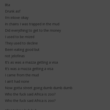
8ta
Drunk asf
I’m inlove okay
In chains I was trapped in the mud
Did everything to get to the money
I used to be mized
They used to decline
Been eating good but
not jelofinas
It’s as was a mazza getting a visa
It’s was a mazza getting a visa
I came from the mud
I ain’t had none
Now gotta street going dumb dumb dumb
Who the fuck said Africa is zoo?
Who the fuck said Africa is zoo?