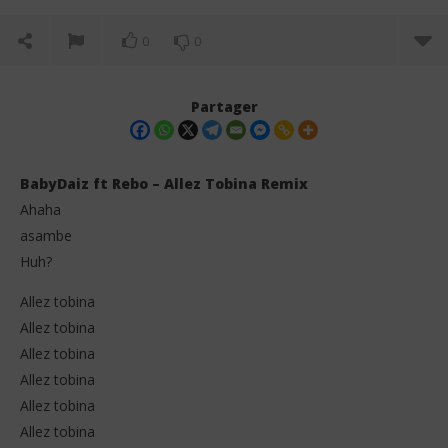
0
0
Partager
BabyDaiz ft Rebo – Allez Tobina Remix
Ahaha
asambe
Huh?
Allez tobina
Allez tobina
NOW VIEWING
Allez tobina
Allez tobina
BabyDaiz ft Rebo – Allez Tobina Remix (Lyrics)
Da
& 
Allez tobina
18
novembre
18
Allez tobina
2025
no