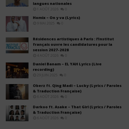
langues nationales
1 AOÛT 2026
0
Homix – On y va (Lyrics)
9 MAI 2025
0
Résidences artistiques à Paris : l’Institut
français ouvre les candidatures pour la
session 2027-2028
4 AOÛT 2026
0
Daniel Banam – EL YAH Lyrics (Live
recording)
29 JUIN 2025
0
Oberz ft. Qing Madi – Lucky (Lyrics / Paroles
& Traduction Française)
6 AOÛT 2026
0
Darkoo ft. Asake – That Girl (Lyrics / Paroles
& Traduction Française)
6 AOÛT 2026
0