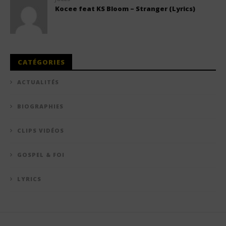
Kocee feat KS Bloom – Stranger (Lyrics)
CATÉGORIES
ACTUALITÉS
BIOGRAPHIES
CLIPS VIDÉOS
GOSPEL & FOI
LYRICS