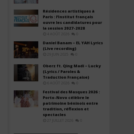
Résidences artistiques à
Paris : l’Institut français
ouvre les candidatures pour
la session 2027-2028
4 AOÛT 2026
0
Tyla - IS IT LOVE (Lyrics &
Pheelz & Rii ft Ami Faku -
Daniel Banam – EL YAH Lyrics
Traduction Française)
DIE (Lyrics)
(Live recording)
29 JUIN 2025
0
2
2
janvier
janvier
2026
2026
Oberz ft. Qing Madi – Lucky
Stone
Stone
(Lyrics / Paroles &
Traduction Française)
6 AOÛT 2026
0
Festival des Masques 2026 :
Porto-Novo célèbre le
patrimoine béninois entre
tradition, réflexion et
spectacles
27 JUILLET 2026
0