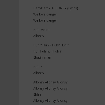
BabyDaiz – ALLONSY (Lyrics)
We love danger
We love danger
NOW VIEWING
Huh Mmm
BabyDaiz – ALLONSY (Lyrics)
Davido ft
Allonsy
Holy Wate
2
janvier
2
Huh ? Huh ? Huh? Huh ?
2026
janvier
Stone
2026
Huh huh huh huh ?
Stone
Ebatini man
Huh ?
Allonsy
Allonsy Allonsy Allonsy
Allonsy Allonsy Allonsy
Ehhh
Allonsy Allonsy Allonsy