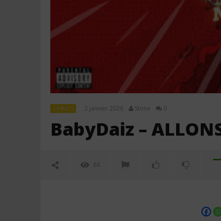
2 janvier 2026
Stone
0
LYRICS
BabyDaiz – ALLONS
88