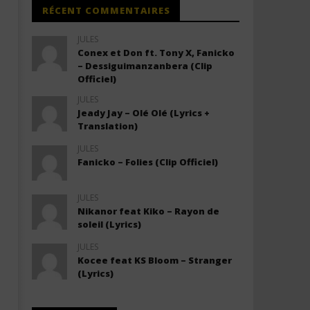
RÉCENT COMMENTAIRES
JULES
Conex et Don ft. Tony X, Fanicko
– Dessiguimanzanbera (Clip
Officiel)
JULES
Jeady Jay – Olé Olé (Lyrics +
Translation)
JULES
Fanicko – Folies (Clip Officiel)
JULES
Nikanor feat Kiko – Rayon de
soleil (Lyrics)
JULES
Kocee feat KS Bloom – Stranger
(Lyrics)