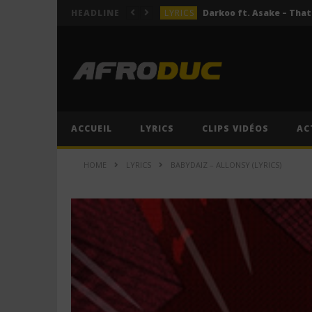
LYRICS
HEADLINE
LYRICS
ACTUALITÉS
LYRICS
LYRICS
Jeady Jay – MAYAH (Lyric
ACCUEIL
LYRICS
CLIPS VIDÉOS
AC
LYRICS
HOME
LYRICS
BABYDAIZ – ALLONSY (LYRICS)