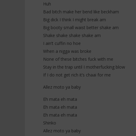
Huh
Bad bitch make her bend like beckham
Big dick I think I might break am
Big booty small waist better shake am
Shake shake shake shake am
I ain’t cuffin no hoe
When a nigga was broke
None of these bitches fuck with me
Stay in the trap until I motherfucking blow
If I do not get rich it’s chaai for me
Allez moto ya baby
Eh mata eh mata
Eh mata eh mata
Eh mata eh mata
Shinko
Allez moto ya baby