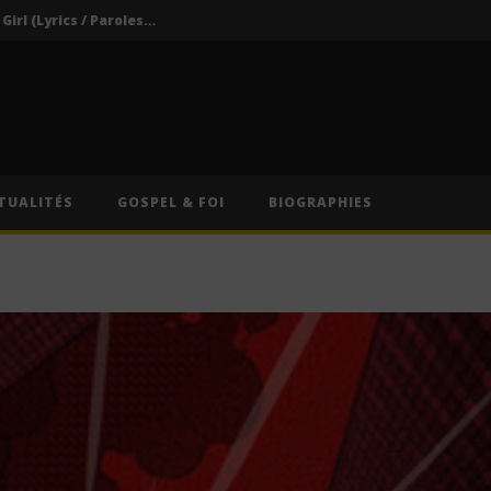
Darkoo ft. Asake – That Girl (Lyrics / Paroles & Traduction Française)
Oberz ft. Qing Madi – Lucky (Lyrics / Paroles & Traduction Française)
Afrique du Sud : Oprah Winfrey fermera son école pour jeunes filles après près de vingt ans d’activité
Indira ft. Guy Michel & Min Etta – Merci (Lyrics / Paroles)
s / Paroles)
TUALITÉS
GOSPEL & FOI
BIOGRAPHIES
Darkoo ft. Asake – That Girl (Lyrics / Paroles & Traduction Française)