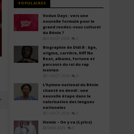
POPULAIRES
Vodun Days : vers une
nouvelle formule pour le
grand rendez-vous culturel
du Bénin ?
6 AOÛT 2026
0
Biographie de Didi B : âge,
origine, carrière, Kiff No
Beat, albums, fortune et
parcours du roi du rap
ivoirien
1 AOÛT 2026
0
L’hymne national du Bénin
chanté en dendi : une
nouvelle étape dans la
valorisation des langues
nationales
1 AOÛT 2026
0
Homix – On y va (Lyrics)
9 MAI 2025
0