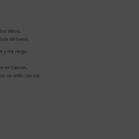
ada ft Valka - Jolie
Ela Taubert - Hasta El Fin Del
a (Lyrics)
Mundo (Lyrics + Translation)
25
novembre
us labios,
2025
Stone
ula del barrio.
te y me niego,
che en Cancún,
n, un anillo con ice,