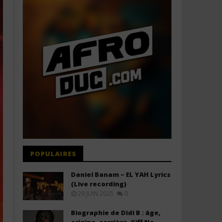
POPULAIRES
Daniel Banam – EL YAH Lyrics
(Live recording)
29 JUIN 2025
0
Biographie de Didi B : âge,