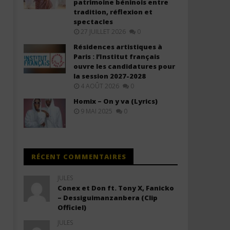
patrimoine béninois entre
tradition, réflexion et
Zaho ft Yuri Buenaventura -
Luis Fonsi ft Feid - CAMBI
spectacles
Coeur de Pirate (Lyrics +
(Lyrics)
27 JUILLET 2026
0
Translation)
25
Résidences artistiques à
novembre
25
Paris : l’Institut français
2025
novembre
Stone
ouvre les candidatures pour
2025
Stone
la session 2027-2028
4 AOÛT 2026
0
Homix – On y va (Lyrics)
9 MAI 2025
0
RÉCENT COMMENTAIRES
JULES
Conex et Don ft. Tony X, Fanicko
– Dessiguimanzanbera (Clip
Officiel)
JULES