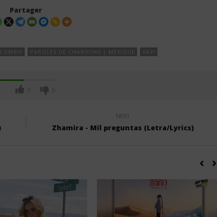
Partager
OLOMBIE
PAROLES DE CHANSONS | MEXIQUE
XAVI
0
0
NEXT
)
Zhamira - Mil preguntas (Letra/Lyrics)