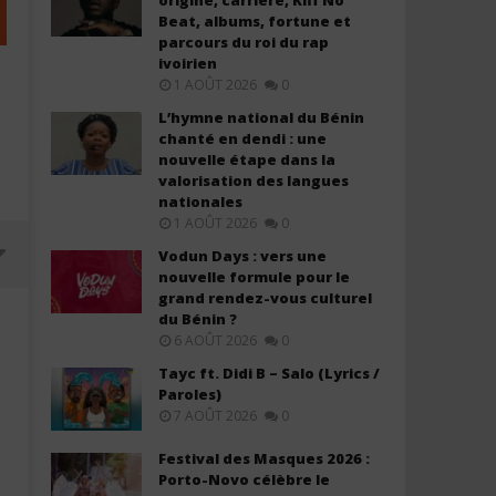
origine, carrière, Kiff No
Beat, albums, fortune et
parcours du roi du rap
ivoirien
1 AOÛT 2026
0
L’hymne national du Bénin
chanté en dendi : une
nouvelle étape dans la
valorisation des langues
nationales
1 AOÛT 2026
0
Vodun Days : vers une
nouvelle formule pour le
grand rendez-vous culturel
du Bénin ?
6 AOÛT 2026
0
Tayc ft. Didi B – Salo (Lyrics /
Paroles)
7 AOÛT 2026
0
Festival des Masques 2026 :
Porto-Novo célèbre le