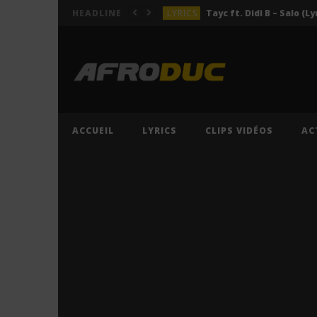
LYRICS
Tayc ft. Didi B – Salo (Ly
HEADLINE
LYRICS
LYRICS
ACTUALITÉS
LYRICS
ACCUEIL
LYRICS
CLIPS VIDÉOS
AC
LYRICS
Tayc ft. Didi B – Salo (Ly