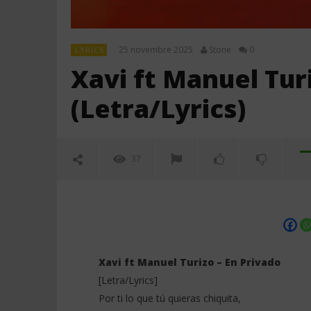
25 novembre 2025
Stone
0
LYRICS
Xavi ft Manuel Tur
(Letra/Lyrics)
37
Xavi ft Manuel Turizo – En Privado
[Letra/Lyrics]
Por ti lo que tú quieras chiquita,
NOW VIEWING