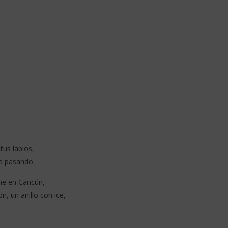
us labios,
a pasando.
che en Cancún,
n, un anillo con ice,