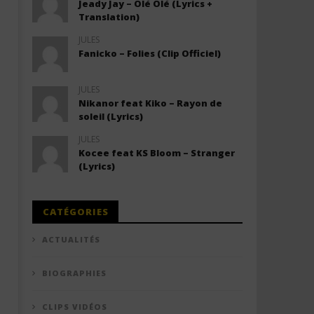
Jeady Jay – Olé Olé (Lyrics +
Translation)
JULES
Fanicko – Folies (Clip Officiel)
JULES
Nikanor feat Kiko – Rayon de
soleil (Lyrics)
JULES
Kocee feat KS Bloom – Stranger
(Lyrics)
CATÉGORIES
ACTUALITÉS
BIOGRAPHIES
CLIPS VIDÉOS