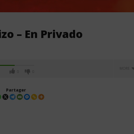
izo – En Privado
MORE
0
0
Partager