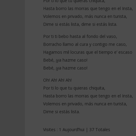
Por ti lo que tu quieras chiquita,
Hasta borro las morras que tengo en el Insta,
Volemos en privado, más nunca en turista,
Dime si estás lista, dime si estás lista.
Por ti ti bebo hasta al fondo del vaso,
Borracho llamo al cura y contigo me caso,
Hagamos mil locuras que el tiempo e’ escaso
Bebé, ¡ya hazme caso!
Bebé, ¡ya hazme caso!
Oh! Ah! Ah! Ah!
Por ti lo que tu quieras chiquita,
Hasta borro las morras que tengo en el Insta,
Volemos en privado, más nunca en turista,
Dime si estás lista.
Visites : 1 Aujourd’hui | 37 Totales