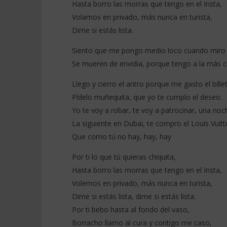
Hasta borro las morras que tengo en el Insta,
Volamos en privado, más nunca en turista,
Xavi ft Manuel Turizo – En Privado
Warren Sa
(Letra/Lyrics)
Colombian
Dime si estás lista.
25
25
novembre
novembre
Siento que me pongo medio loco cuando miro t
2025
2025
Stone
Stone
Se mueren de envidia, porque tengo a la más ch
Llego y cierro el antro porque me gasto el bille
Pídelo muñequita, que yo te cumplo el deseo.
Yo te voy a robar, te voy a patrocinar, una no
La siguiente en Dubai, te compro el Louis Vuitto
Que como tú no hay, hay, hay
Por ti lo que tú quieras chiquita,
Hasta borro las morras que tengo en el Insta,
Volemos en privado, más nunca en turista,
Dime si estás lista, dime si estás lista.
Por ti bebo hasta al fondo del vaso,
Borracho llamo al cura y contigo me caso,