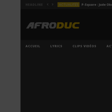
ACTUALITÉS
HEADLINE
LYRICS
LYRICS
Lil Jay Bingerack ft. Gim
LYRICS
LYRICS
Cruel Santino ft. Jeriq – 
ACCUEIL
LYRICS
CLIPS VIDÉOS
AC
ACTUALITÉS