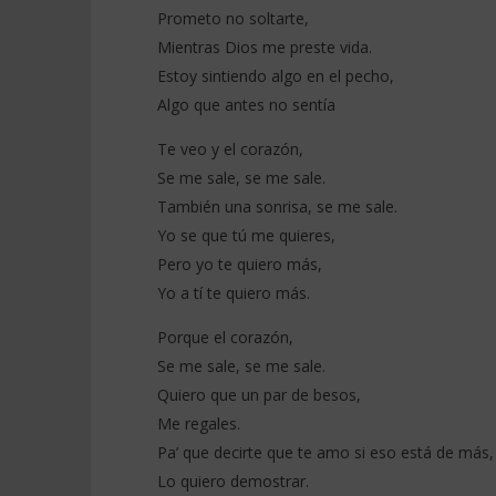
(Letra/Lyrics)
(Letra/Ly
Prometo no soltarte,
4
4
Mientras Dios me preste vida.
janvier
janvier
2026
Estoy sintiendo algo en el pecho,
2026
Stone
Stone
Algo que antes no sentía
Te veo y el corazón,
Se me sale, se me sale.
También una sonrisa, se me sale.
Yo se que tú me quieres,
Pero yo te quiero más,
Yo a tí te quiero más.
Porque el corazón,
Se me sale, se me sale.
Quiero que un par de besos,
Me regales.
Pa’ que decirte que te amo si eso está de más,
Lo quiero demostrar.