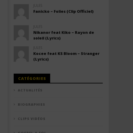
JULES
Fanicko – Folies (Clip Officiel)
JULES
Nikanor feat Kiko – Rayon de
soleil (Lyrics)
JULES
Kocee feat KS Bloom – Stranger
(Lyrics)
CATÉGORIES
ACTUALITÉS
BIOGRAPHIES
CLIPS VIDÉOS
GOSPEL & FOI