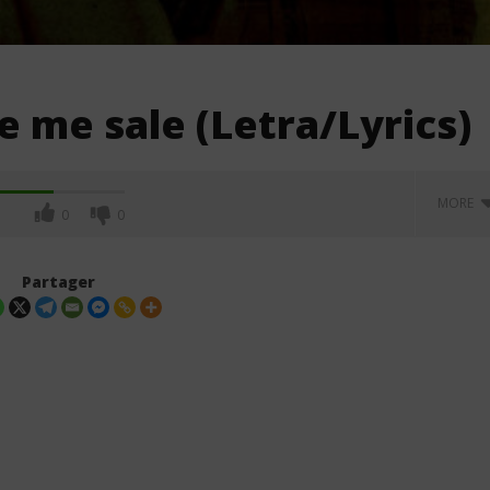
e me sale (Letra/Lyrics)
MORE
0
0
Partager
ntera - tranqui
Junior H ft Gael Valenzuela - MI