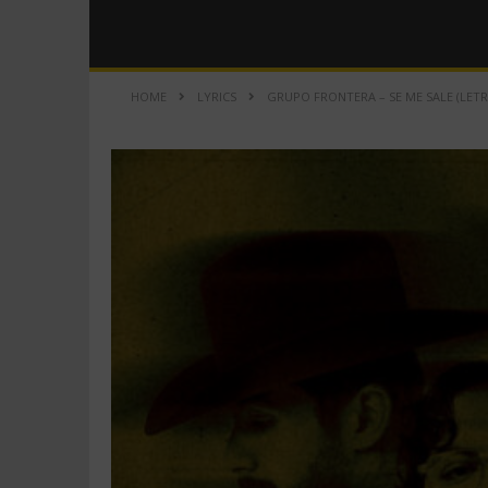
HOME
LYRICS
GRUPO FRONTERA – SE ME SALE (LETR