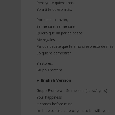
Pero yo te quiero más,
Yo a tí te quiero más.
Porque el corazón,
Se me sale, se me sale.
Quiero que un par de besos,
Me regales.
Pa’ que decirte que te amo si eso está de más,
Lo quiero demostrar.
Y esto es,
Grupo Frontera
►
English Version
Grupo Frontera – Se me sale (Letra/Lyrics)
Your happiness
It comes before mine.
I’m here to take care of you, to be with you,