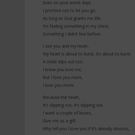
Even on your worst days.
I promise not to let you go,
As long as God grants me life.
I’m feeling something in my chest,
Something I didn’t feel before.
I see you and my heart,
My heart is about to burst, it’s about to burst.
A smile slips out too.
I know you love me,
But I love you more,
I love you more.
Because the heart,
It’s slipping out, it’s slipping out.
I want a couple of kisses,
Give me as a gift.
Why tell you I love you if it’s already obvious,