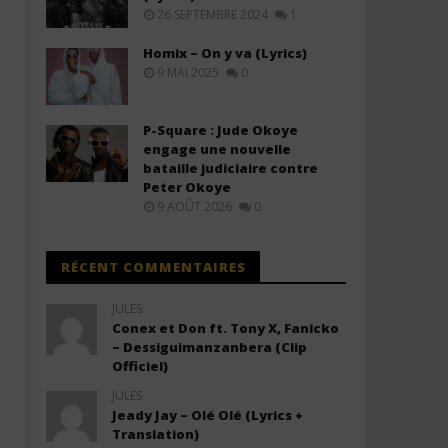
ves (Letra/Lyrics)
(Letra/Lyrics)
26 SEPTEMBRE 2024
1
4
4
janvier
janvier
Homix – On y va (Lyrics)
2026
2026
9 MAI 2025
0
Stone
Stone
P-Square : Jude Okoye
engage une nouvelle
bataille judiciaire contre
Peter Okoye
9 AOÛT 2026
0
RÉCENT COMMENTAIRES
JULES
Conex et Don ft. Tony X, Fanicko
– Dessiguimanzanbera (Clip
Officiel)
JULES
Jeady Jay – Olé Olé (Lyrics +
Translation)