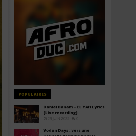
POPULAIRES
Daniel Banam – EL YAH Lyrics
(Live recording)
29 JUIN 2025
0
Vodun Days : vers une