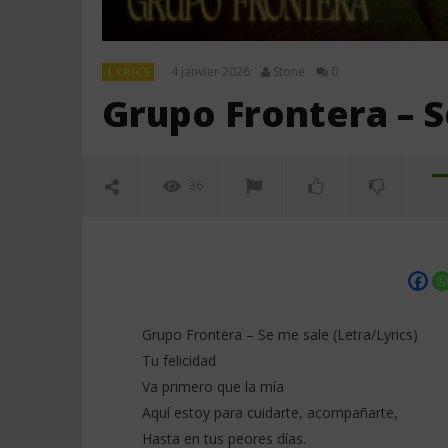
4 janvier 2026
Stone
0
LYRICS
Grupo Frontera – S
36
Grupo Frontera – Se me sale (Letra/Lyrics)
Tu felicidad
Va primero que la mía
NOW VIEWING
Aquí estoy para cuidarte, acompañarte,
Hasta en tus peores días.
Grupo Frontera – Se me sale
Grupo Fro