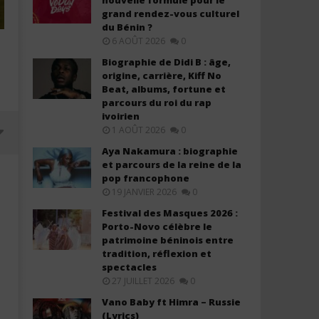
nouvelle formule pour le
grand rendez-vous culturel
du Bénin ?
6 AOÛT 2026
0
Biographie de Didi B : âge,
origine, carrière, Kiff No
Beat, albums, fortune et
parcours du roi du rap
ivoirien
1 AOÛT 2026
0
Aya Nakamura : biographie
et parcours de la reine de la
pop francophone
19 JANVIER 2026
0
Festival des Masques 2026 :
Porto-Novo célèbre le
patrimoine béninois entre
tradition, réflexion et
spectacles
27 JUILLET 2026
0
Vano Baby ft Himra – Russie
Grupo Frontera ft Ozuna - No lo
Grupo Frontera - Monterr
(Lyrics)