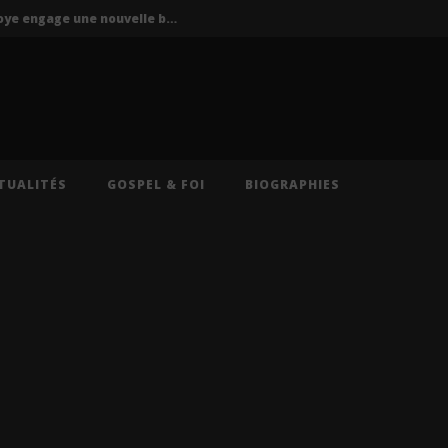
P-Square : Jude Okoye engage une nouvelle bataille judiciaire contre Peter Okoye
La Mano 1.9 ft. Ninho & Play To Sky – FBI (Lyrics)
s – Caméra (Lyrics)
Cruel Santino – International Collector (Lyrics)
Oz (Lyrics)
TUALITÉS
GOSPEL & FOI
BIOGRAPHIES
P-Square : Jude Okoye engage une nouvelle bataille judiciaire contre Peter Okoye