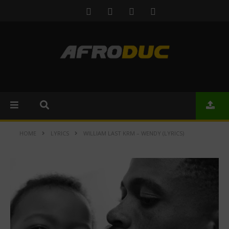
HOME
LYRICS
WILLIAM LAST KRM – WENDY (LYRICS)