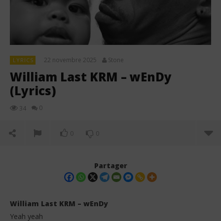
22 novembre 2025
Stone
LYRICS
William Last KRM – wEnDy
(Lyrics)
0
34
0
0
Partager
William Last KRM – wEnDy
Yeah yeah