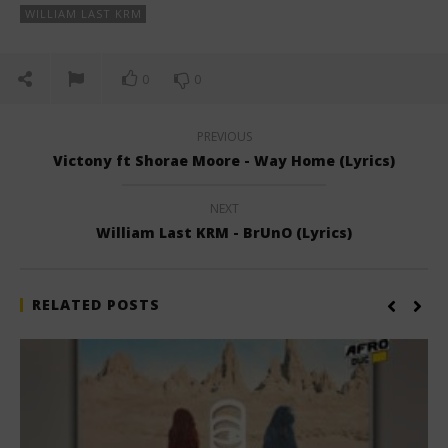
WILLIAM LAST KRM
0
0
PREVIOUS
Victony ft Shorae Moore - Way Home (Lyrics)
NEXT
William Last KRM - BrUnO (Lyrics)
RELATED POSTS