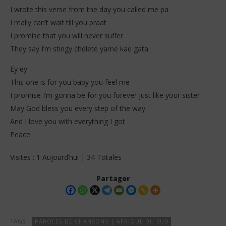
I wrote this verse from the day you called me pa
I really can’t wait till you praat
I promise that you will never suffer
They say I’m stingy chelete yame kae gata
Ey ey
This one is for you baby you feel me
I promise I’m gonna be for you forever just like your sister
May God bless you every step of the way
And I love you with everything I got
Peace
Visites : 1 Aujourd’hui | 34 Totales
Partager
TAGS:
PAROLES DE CHANSONS | AFRIQUE DU SUD