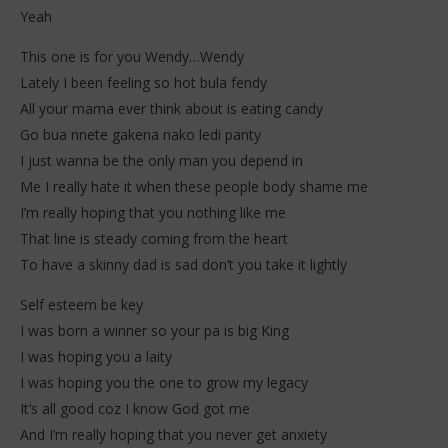
Yeah
This one is for you Wendy…Wendy
Lately I been feeling so hot bula fendy
All your mama ever think about is eating candy
NOW VIEWING
Go bua nnete gakena nako ledi panty
I just wanna be the only man you depend in
William Last KRM – wEnDy (Lyrics)
Da
& 
Me I really hate it when these people body shame me
22
novembre
22
I’m really hoping that you nothing like me
2025
no
Stone
That line is steady coming from the heart
202
S
To have a skinny dad is sad don’t you take it lightly
Self esteem be key
I was born a winner so your pa is big King
I was hoping you a laity
I was hoping you the one to grow my legacy
It’s all good coz I know God got me
And I’m really hoping that you never get anxiety