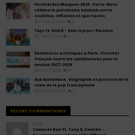
Festival des Masques 2026 : Porto-Novo
célèbre le patrimoine béninois entre
tradition, réflexion et spectacles
27 JUILLET 2026
0
Tayc ft. Didi B – Salo (Lyrics / Paroles)
7 AOÛT 2026
0
Résidences artistiques à Paris : l’Institut
français ouvre les candidatures pour la
session 2027-2028
4 AOÛT 2026
0
Aya Nakamura : biographie et parcours de la
reine de la pop francophone
19 JANVIER 2026
0
RÉCENT COMMENTAIRES
JULES
Conex et Don ft. Tony X, Fanicko –