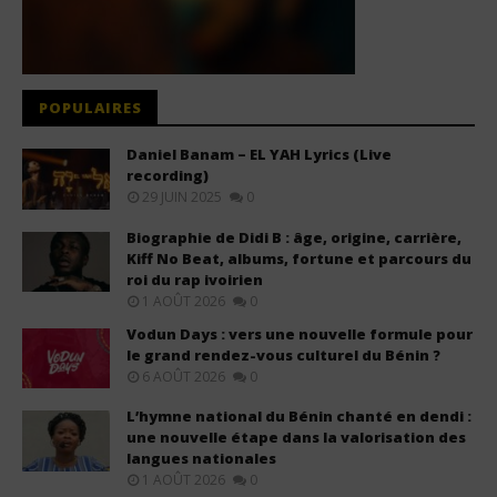
POPULAIRES
Daniel Banam – EL YAH Lyrics (Live
recording)
29 JUIN 2025
0
Biographie de Didi B : âge, origine, carrière,
Kiff No Beat, albums, fortune et parcours du
roi du rap ivoirien
1 AOÛT 2026
0
Vodun Days : vers une nouvelle formule pour
le grand rendez-vous culturel du Bénin ?
6 AOÛT 2026
0
L’hymne national du Bénin chanté en dendi :
une nouvelle étape dans la valorisation des
langues nationales
1 AOÛT 2026
0