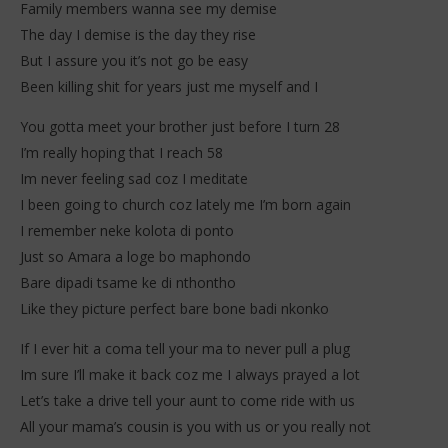
Family members wanna see my demise
The day I demise is the day they rise
But I assure you it’s not go be easy
Been killing shit for years just me myself and I
You gotta meet your brother just before I turn 28
I’m really hoping that I reach 58
Im never feeling sad coz I meditate
I been going to church coz lately me I’m born again
I remember neke kolota di ponto
Just so Amara a loge bo maphondo
Bare dipadi tsame ke di nthontho
Like they picture perfect bare bone badi nkonko
If I ever hit a coma tell your ma to never pull a plug
Im sure I’ll make it back coz me I always prayed a lot
Let’s take a drive tell your aunt to come ride with us
All your mama’s cousin is you with us or you really not