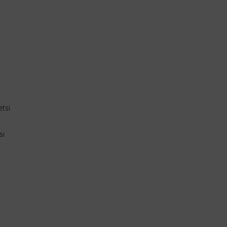
tsi
si