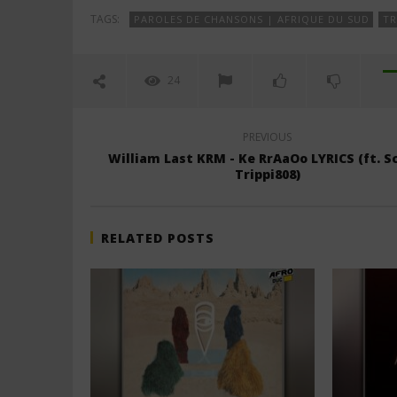
TAGS:
PAROLES DE CHANSONS | AFRIQUE DU SUD
TR
24
PREVIOUS
William Last KRM - Ke RrAaOo LYRICS (ft. S
Trippi808)
RELATED POSTS