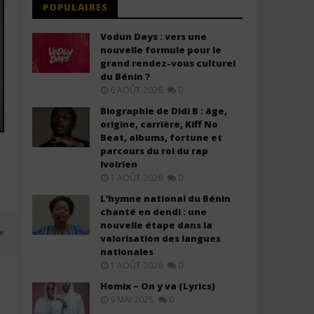
POPULAIRES
Vodun Days : vers une
nouvelle formule pour le
grand rendez-vous culturel
du Bénin ?
6 AOÛT 2026
0
Biographie de Didi B : âge,
origine, carrière, Kiff No
Beat, albums, fortune et
parcours du roi du rap
ivoirien
1 AOÛT 2026
0
L’hymne national du Bénin
chanté en dendi : une
nouvelle étape dans la
valorisation des langues
nationales
1 AOÛT 2026
0
Homix – On y va (Lyrics)
9 MAI 2025
0