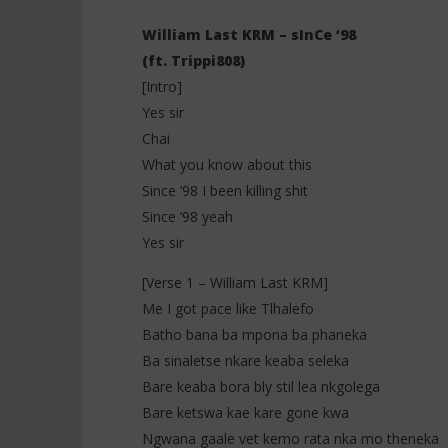
William Last KRM – sInCe ‘98
(ft. Trippi808)
[Intro]
NOW VIEWING
Yes sir
Chai
William Last KRM – sInCe ‘98 (ft.
Davido ft
Trippi808)
Holy Wate
What you know about this
22
22
Since ‘98 I been killing shit
novembre
novembre
2025
Since ‘98 yeah
2025
Stone
Stone
Yes sir
[Verse 1 – William Last KRM]
Me I got pace like Tlhalefo
Batho bana ba mpona ba phaneka
Ba sinaletse nkare keaba seleka
Bare keaba bora bly stil lea nkgolega
Bare ketswa kae kare gone kwa
Ngwana gaale vet kemo rata nka mo theneka