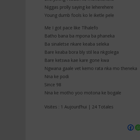
Niggas prolly saying ke leherehere
Young dumb fools ko le iketle pele
Me I got pace like Tlhalefo
Batho bana ba mpona ba phaneka
Ba sinaletse nkare keaba seleka
Bare keaba bora bly stil lea nkgolega
Bare ketswa kae kare gone kwa
Ngwana gaale vet kemo rata nka mo theneka
Nna ke podi
Since 98
Nna ke motho yoo motona ke bogale
Visites : 1 Aujourd’hui | 24 Totales