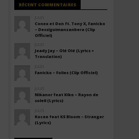
RÉCENT COMMENTAIRES
JULES
Conex et Don ft. Tony X, Fanicko
– Dessiguimanzanbera (Clip
Officiel)
JULES
Jeady Jay – Olé Olé (Lyrics +
Translation)
JULES
Fanicko – Folies (Clip Officiel)
JULES
Nikanor feat Kiko – Rayon de
soleil (Lyrics)
JULES
Kocee feat KS Bloom – Stranger
(Lyrics)