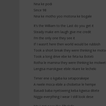
Nna ke podi
Since 98
Nna ke motho yoo motona ke bogale
It’s the William to the Last do you get it
Steady make em laugh give me credit
I’m the only one they see it
If I wasn’t here then world would be rubbish
Took a short break they were thinking ke motse
Took a long drive ebe ke feta ka Boteti
Rotha le mamina they were thinking ke molwet
Lengisa marokgwe ebile nkare ke lecheki
Timer ene o kgaba ka setaporakepe
A rwele moca ebile a chobetse le hempe
Basadi baba nyetsweng keba kgwisa ditete
Nigga everything I wear I still look dese