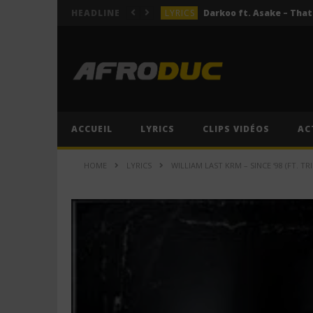
LYRICS
HEADLINE
LYRICS
ACTUALITÉS
LYRICS
LYRICS
Jeady Jay – MAYAH (Lyric
ACCUEIL
LYRICS
CLIPS VIDÉOS
AC
LYRICS
HOME
LYRICS
WILLIAM LAST KRM – SINCE ‘98 (FT. TRI