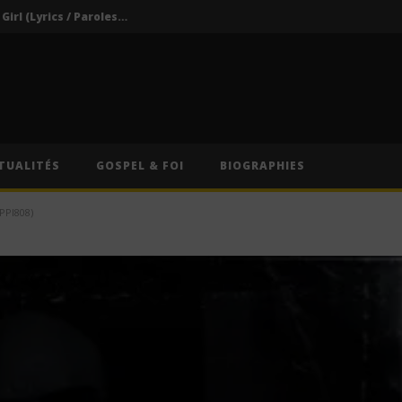
Darkoo ft. Asake – That Girl (Lyrics / Paroles & Traduction Française)
Oberz ft. Qing Madi – Lucky (Lyrics / Paroles & Traduction Française)
Afrique du Sud : Oprah Winfrey fermera son école pour jeunes filles après près de vingt ans d’activité
Indira ft. Guy Michel & Min Etta – Merci (Lyrics / Paroles)
s / Paroles)
TUALITÉS
GOSPEL & FOI
BIOGRAPHIES
Darkoo ft. Asake – That Girl (Lyrics / Paroles & Traduction Française)
PPI808)