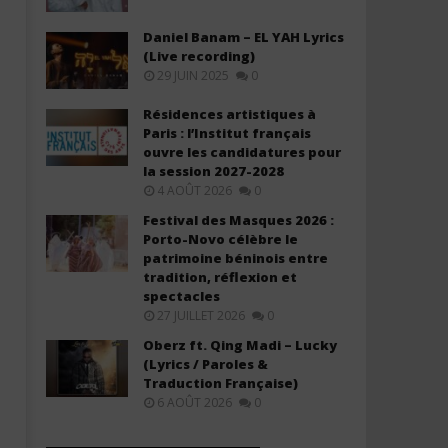
Daniel Banam – EL YAH Lyrics
(Live recording)
29 JUIN 2025
0
Résidences artistiques à
Paris : l’Institut français
Tyla - IS IT LOVE (Lyrics &
Pheelz & Rii ft Ami Faku -
ouvre les candidatures pour
Traduction Française)
DIE (Lyrics)
la session 2027-2028
22
22
4 AOÛT 2026
0
novembre
novembre
2025
2025
Festival des Masques 2026 :
Stone
Stone
Porto-Novo célèbre le
patrimoine béninois entre
tradition, réflexion et
spectacles
27 JUILLET 2026
0
Oberz ft. Qing Madi – Lucky
(Lyrics / Paroles &
Traduction Française)
6 AOÛT 2026
0