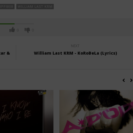
IPPI808
WILLIAM LAST KRM
0
0
NEXT
car &
William Last KRM - KoRoBeLa (Lyrics)