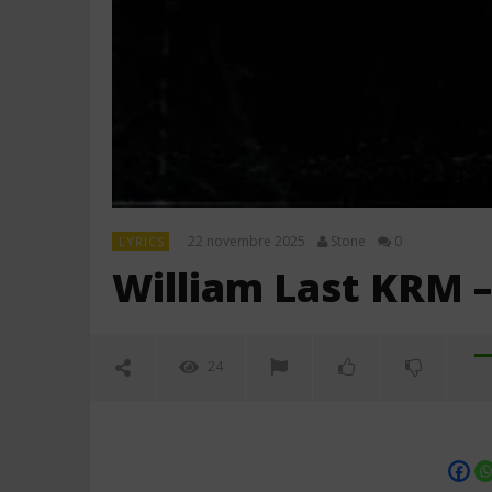
22 novembre 2025
Stone
0
LYRICS
William Last KRM – 
24