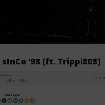
sInCe ‘98 (ft. Trippi808)
MORE
0
0
Partager