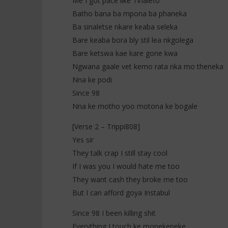
Me I got pace like Tlhalefo
Batho bana ba mpona ba phaneka
Ba sinaletse nkare keaba seleka
Bare keaba bora bly stil lea nkgolega
Bare ketswa kae kare gone kwa
Ngwana gaale vet kemo rata nka mo theneka
Nna ke podi
Since 98
Nna ke motho yoo motona ke bogale
[Verse 2 – Trippi808]
Yes sir
They talk crap I still stay cool
If I was you I would hate me too
They want cash they broke me too
But I can afford goya Instabul
Since 98 I been killing shit
Everything I touch ke monekeneke