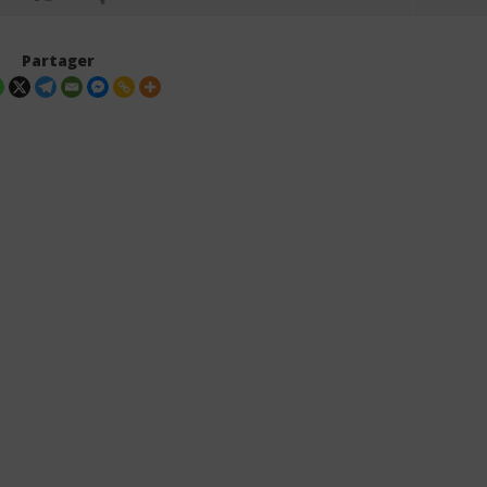
Partager
Ozalima (Lyrics +
Marioo - Mombasa (Lyrics +
on)
Traduction en français +
Signification)
6
janvier
2026
Stone