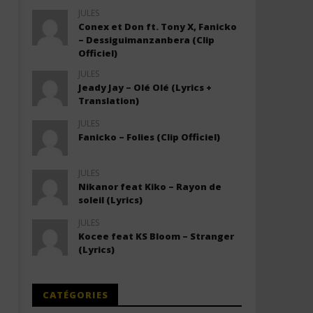
JULES
Conex et Don ft. Tony X, Fanicko
– Dessiguimanzanbera (Clip
Officiel)
JULES
Jeady Jay – Olé Olé (Lyrics +
Translation)
JULES
Fanicko – Folies (Clip Officiel)
JULES
Nikanor feat Kiko – Rayon de
soleil (Lyrics)
JULES
Kocee feat KS Bloom – Stranger
(Lyrics)
CATÉGORIES