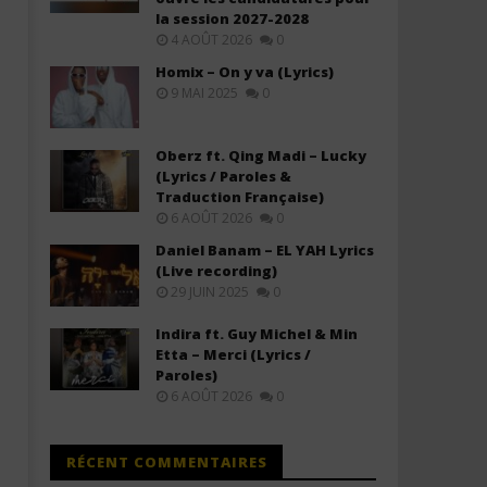
la session 2027-2028
4 AOÛT 2026
0
Homix – On y va (Lyrics)
9 MAI 2025
0
Oberz ft. Qing Madi – Lucky
(Lyrics / Paroles &
Traduction Française)
6 AOÛT 2026
0
Daniel Banam – EL YAH Lyrics
(Live recording)
29 JUIN 2025
0
Indira ft. Guy Michel & Min
Etta – Merci (Lyrics /
Paroles)
6 AOÛT 2026
0
RÉCENT COMMENTAIRES