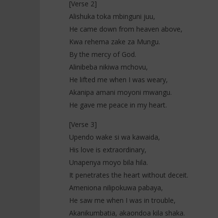
[Verse 2]
Alishuka toka mbinguni juu,
He came down from heaven above,
Kwa rehema zake za Mungu.
By the mercy of God.
Alinibeba nikiwa mchovu,
He lifted me when I was weary,
Akanipa amani moyoni mwangu.
He gave me peace in my heart.
[Verse 3]
Upendo wake si wa kawaida,
His love is extraordinary,
Unapenya moyo bila hila.
It penetrates the heart without deceit.
Ameniona nilipokuwa pabaya,
He saw me when I was in trouble,
Akanikumbatia, akaondoa kila shaka.