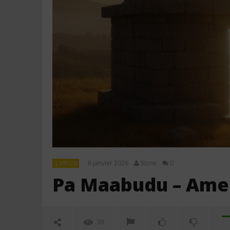
6 janvier 2026
Stone
0
LYRICS
Pa Maabudu – Ameli
38