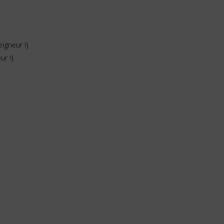
eigneur !)
ur !)