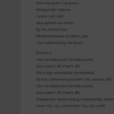
Now my heart is at peace,
Ninajua niko salama.
I know I am safe.
Kwa upendo wa milele,
By His eternal love,
Nimekombolewa na damu yake.
I am redeemed by His blood.
[Chorus ]
Yesu Amelipa yote! (Amelipa yote!)
Jesus paid it all! (Paid it all!)
Kila mzigo ameubeba! (Ameubeba!)
He has carried every burden! (He carried it all!)
Yesu amelipa yote! (Amelipa yote!)
Jesus paid it all! (Paid it all!)
Nakupenda, Bwana wangu! (Nakupenda, Bwana
I love You, my Lord! (I love You, my Lord!)