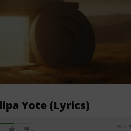
pa Yote (Lyrics)
MORE
0
0