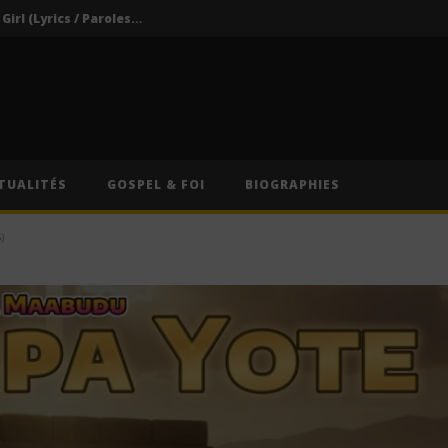
Darkoo ft. Asake – That Girl (Lyrics / Paroles & Traduction Française)
Oberz ft. Qing Madi – Lucky (Lyrics / Paroles & Traduction Française)
Afrique du Sud : Oprah Winfrey fermera son école pour jeunes filles après près de vingt ans d’activité
Indira ft. Guy Michel & Min Etta – Merci (Lyrics / Paroles)
s / Paroles)
TUALITÉS
GOSPEL & FOI
BIOGRAPHIES
Darkoo ft. Asake – That Girl (Lyrics / Paroles & Traduction Française)
)