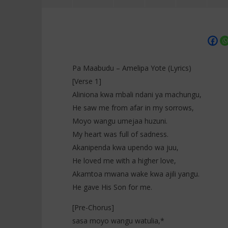
Pa Maabudu – Amelipa Yote (Lyrics)
[Verse 1]
Aliniona kwa mbali ndani ya machungu,
NOW VIEWING
He saw me from afar in my sorrows,
Moyo wangu umejaa huzuni.
Pa Maabudu – Amelipa Yote
Mbosso - 
(Lyrics)
Traducti
My heart was full of sadness.
6
6
Akanipenda kwa upendo wa juu,
janvier
janvier
2026
He loved me with a higher love,
2026
Stone
Stone
Akamtoa mwana wake kwa ajili yangu.
He gave His Son for me.
[Pre-Chorus]
sasa moyo wangu watulia,*