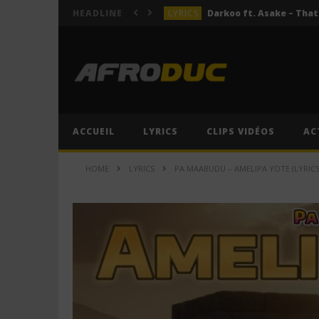
LYRICS
HEADLINE
LYRICS
ACTUALITÉS
LYRICS
LYRICS
Jeady Jay – MAYAH (Lyric
ACCUEIL
LYRICS
CLIPS VIDÉOS
AC
LYRICS
HOME
LYRICS
PA MAABUDU – AMELIPA YOTE (LYRICS