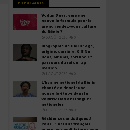
POPULAIRES
Vodun Days : vers une
nouvelle formule pour le
grand rendez-vous culturel
du Bénin ?
6 AOÛT 2026
0
Biographie de Didi B : âge,
origine, carrière, Kiff No
Beat, albums, fortune et
parcours du roi du rap
ivoirien
Pa Maabudu - Zaburi 91 (Lyrics)
Pa Maabudu - Yesu Kwetu
1 AOÛT 2026
0
Rafiki (Lyrics)
6
janvier
6
L’hymne national du Bénin
2026
janvier
chanté en dendi : une
Stone
2026
nouvelle étape dans la
Stone
valorisation des langues
nationales
1 AOÛT 2026
0
Résidences artistiques à
Paris : l’Institut français
ouvre les candidatures pour