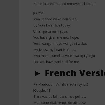
He embraced me and removed all doubt.
[Outro ]
Kwa upendo wako naishi leo,
By Your love I live today,
Umenipa tumaini jipya.
You have given me new hope,
Yesu wangu, moyo wangu ni wako,
My Jesus, my heart is Yours,
Kwa maana umelipa yote kwa ajili yangu.
For You have paid it all for me.
► French Versi
Pa Maabudu – Amelipa Yote (Lyrics)
[Couplet 1]
Il m’a vue de loin dans mes peines,
Mon cœur était rempli de tristesse.