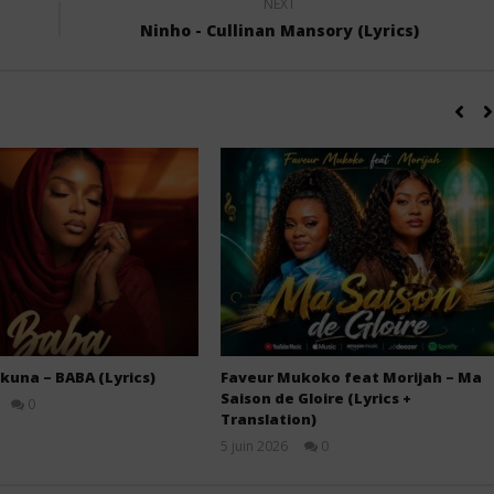
NEXT
Ninho - Cullinan Mansory (Lyrics)
kuna – BABA (Lyrics)
Faveur Mukoko feat Morijah – Ma
Saison de Gloire (Lyrics +
0
Translation)
Stone
5 juin 2026
0
Stone