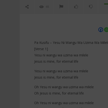
48
Pa Kusifu – Yesu Ni Wangu Wa Uzima Wa Milele
[Verse 1]
Yesu ni wangu wa uzima wa milele
NOW VIEWING
Jesus is mine, for eternal life
Pa Kusifu – Yesu Ni Wangu Wa
Colombe M
Yesu ni wangu wa uzima wa milele
Uzima Wa Milele (Lyrics)
(Lyrics / 
Jesus is mine, for eternal life
1
1
janvier
janvier
2026
2026
Oh Yesu ni wangu wa uzima wa milele
Stone
Stone
Oh Jesus is mine, for eternal life
Oh Yesu ni wangu wa uzima wa milele