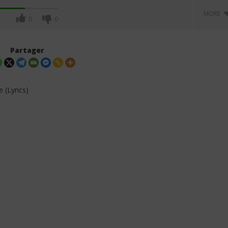
MORE
0
0
Partager
 (Lyrics)
erveille - Ta gloire
Rachel Mukuna - BABA (Lyrics)
Paroles)
1
janvier
2026
Stone