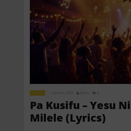
1 janvier 2026
Stone
0
LYRICS
Pa Kusifu – Yesu 
Milele (Lyrics)