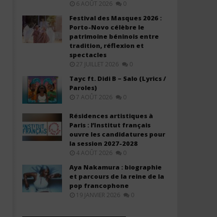
6 AOÛT 2026
0
Festival des Masques 2026 :
Porto-Novo célèbre le
patrimoine béninois entre
tradition, réflexion et
spectacles
27 JUILLET 2026
0
Tayc ft. Didi B – Salo (Lyrics /
Paroles)
7 AOÛT 2026
0
Résidences artistiques à
Paris : l’Institut français
ouvre les candidatures pour
la session 2027-2028
4 AOÛT 2026
0
Aya Nakamura : biographie
et parcours de la reine de la
pop francophone
19 JANVIER 2026
0