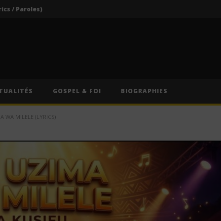
rics / Paroles)
Darkoo ft. Asake – That Girl (Lyrics / Paroles & Traduction Française)
Oberz ft. Qing Madi – Lucky (Lyrics / Paroles & Traduction Française)
Afrique du Sud : Oprah Winfrey fermera son école pour jeunes filles après près de vingt ans d’activité
Indira ft. Guy Michel & Min Etta – Merci (Lyrics / Paroles)
TUALITÉS
GOSPEL & FOI
BIOGRAPHIES
rics / Paroles)
 WA MILELE (LYRICS)