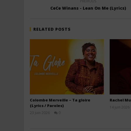
PREVIOUS
CeCe Winans - Lean On Me (Lyrics)
RELATED POSTS
Colombe Merveille – Ta gloire
Rachel Mu
(Lyrics / Paroles)
14 juin 2026
23 juin 2026
0
Stone