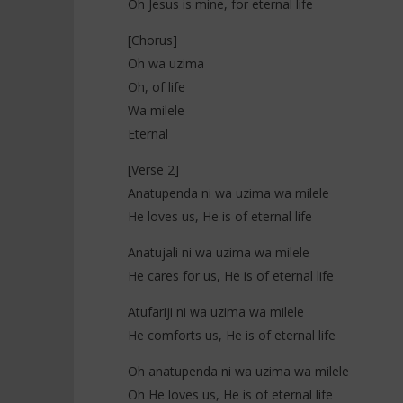
Oh Jesus is mine, for eternal life
[Chorus]
Oh wa uzima
Oh, of life
Wa milele
Eternal
[Verse 2]
Anatupenda ni wa uzima wa milele
He loves us, He is of eternal life
Anatujali ni wa uzima wa milele
He cares for us, He is of eternal life
Atufariji ni wa uzima wa milele
He comforts us, He is of eternal life
Oh anatupenda ni wa uzima wa milele
Oh He loves us, He is of eternal life