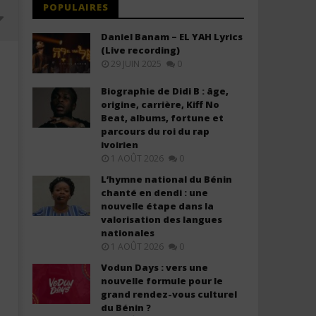
POPULAIRES
Daniel Banam – EL YAH Lyrics
(Live recording)
29 JUIN 2025
0
Biographie de Didi B : âge,
origine, carrière, Kiff No
Beat, albums, fortune et
parcours du roi du rap
ivoirien
1 AOÛT 2026
0
L’hymne national du Bénin
chanté en dendi : une
Faveur Mukoko feat Morijah - Ma
Enock Bahwere ft Daniel 
nouvelle étape dans la
Saison de Gloire (Lyrics +
Saint Esprit Je T'aime (Lyr
valorisation des langues
Translation)
Translation)
nationales
1
1
1 AOÛT 2026
0
janvier
janvier
2026
2026
Vodun Days : vers une
Stone
Stone
nouvelle formule pour le
grand rendez-vous culturel
du Bénin ?