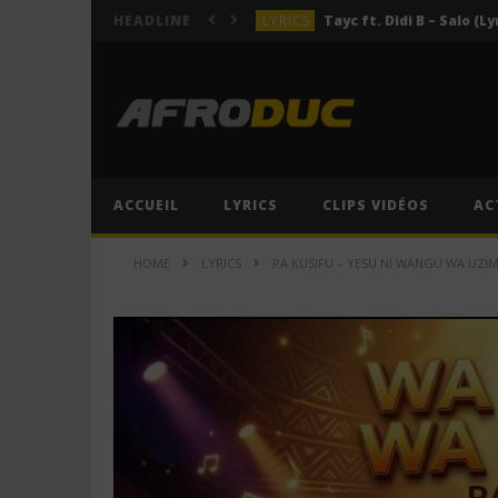
LYRICS
Tayc ft. Didi B – Salo (Ly
HEADLINE
LYRICS
LYRICS
ACTUALITÉS
LYRICS
ACCUEIL
LYRICS
CLIPS VIDÉOS
AC
LYRICS
Tayc ft. Didi B – Salo (Ly
HOME
LYRICS
PA KUSIFU – YESU NI WANGU WA UZIMA