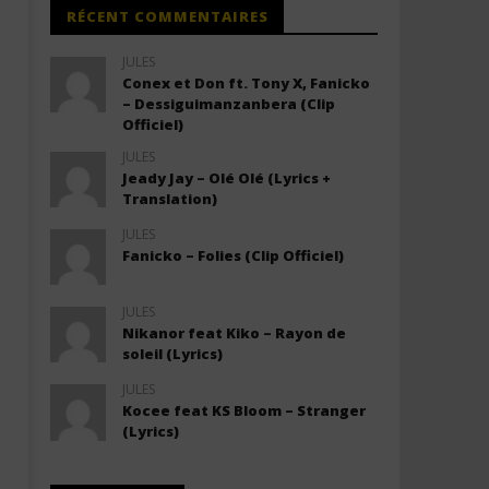
RÉCENT COMMENTAIRES
JULES
Conex et Don ft. Tony X, Fanicko
– Dessiguimanzanbera (Clip
Officiel)
JULES
Jeady Jay – Olé Olé (Lyrics +
Translation)
JULES
Fanicko – Folies (Clip Officiel)
JULES
Nikanor feat Kiko – Rayon de
soleil (Lyrics)
JULES
Kocee feat KS Bloom – Stranger
(Lyrics)