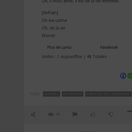
Oh, il nous aime, il est de la vie éternelle.
[Refrain]
Oh wa uzima
Oh, de la vie
Éternel
Plus de Lyrics
Facebook
Visites : 1 Aujourd’hui | 48 Totales
TAGS:
GOSPEL
PA KUSIFU
PAROLES DE CHANSONS 
48