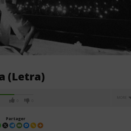
a (Letra)
MORE
0
0
Partager