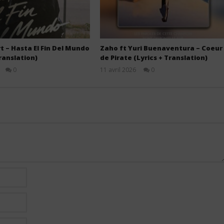
t – Hasta El Fin Del Mundo
Zaho ft Yuri Buenaventura – Coeur
Translation)
de Pirate (Lyrics + Translation)
0
11 avril 2026
0
Stone
Stone