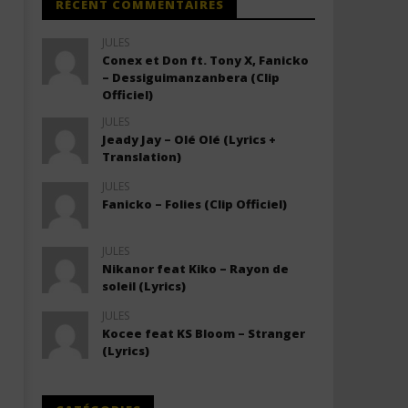
RÉCENT COMMENTAIRES
JULES
Conex et Don ft. Tony X, Fanicko
– Dessiguimanzanbera (Clip
Officiel)
JULES
Jeady Jay – Olé Olé (Lyrics +
Translation)
JULES
Fanicko – Folies (Clip Officiel)
JULES
Nikanor feat Kiko – Rayon de
soleil (Lyrics)
JULES
Kocee feat KS Bloom – Stranger
(Lyrics)