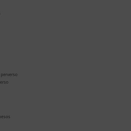
s
 perverso
verso
besos