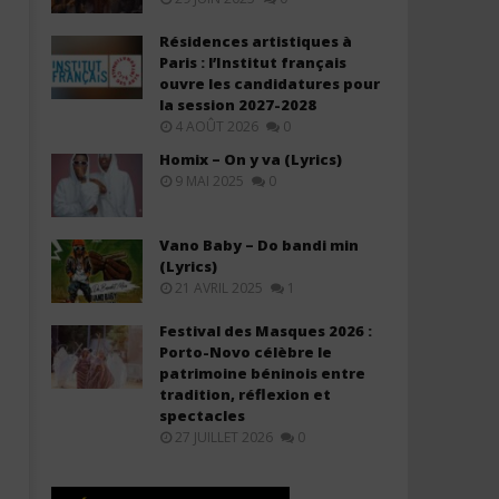
Résidences artistiques à
Paris : l’Institut français
ouvre les candidatures pour
la session 2027-2028
4 AOÛT 2026
0
Zaho ft Yuri Buenaventura -
Luis Fonsi ft Feid - CAMBI
Homix – On y va (Lyrics)
Coeur de Pirate (Lyrics +
(Lyrics)
9 MAI 2025
0
Translation)
17
décembre
17
2025
décembre
Vano Baby – Do bandi min
Stone
2025
(Lyrics)
Stone
21 AVRIL 2025
1
Festival des Masques 2026 :
Porto-Novo célèbre le
patrimoine béninois entre
tradition, réflexion et
spectacles
27 JUILLET 2026
0