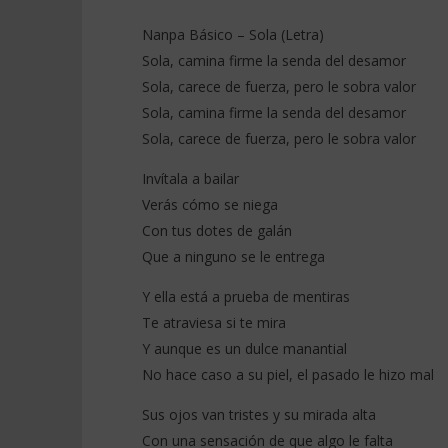
Nanpa Básico – Sola (Letra)
Sola, camina firme la senda del desamor
Sola, carece de fuerza, pero le sobra valor
NOW VIEWING
Sola, camina firme la senda del desamor
Sola, carece de fuerza, pero le sobra valor
Nanpa Básico – Sola (Letra)
Warren Sa
Colombian
17
Invítala a bailar
décembre
17
2025
décembre
Verás cómo se niega
Stone
2025
Stone
Con tus dotes de galán
Que a ninguno se le entrega
Y ella está a prueba de mentiras
Te atraviesa si te mira
Y aunque es un dulce manantial
No hace caso a su piel, el pasado le hizo mal
Sus ojos van tristes y su mirada alta
Con una sensación de que algo le falta