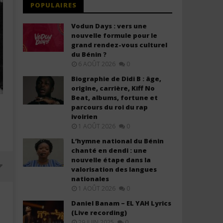
POPULAIRES
Vodun Days : vers une
nouvelle formule pour le
grand rendez-vous culturel
du Bénin ?
6 AOÛT 2026
0
Biographie de Didi B : âge,
origine, carrière, Kiff No
Beat, albums, fortune et
parcours du roi du rap
ivoirien
1 AOÛT 2026
0
L’hymne national du Bénin
chanté en dendi : une
nouvelle étape dans la
valorisation des langues
nationales
1 AOÛT 2026
0
Daniel Banam – EL YAH Lyrics
(Live recording)
29 JUIN 2025
0