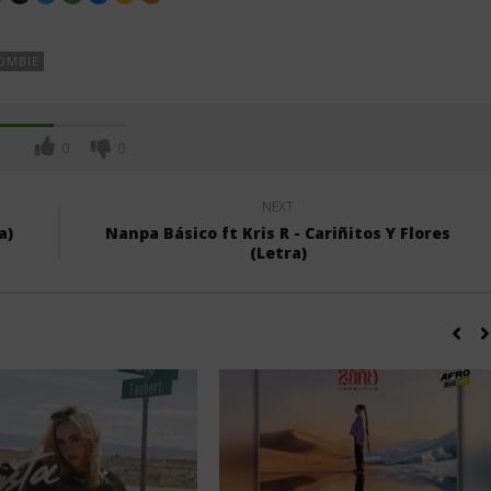
OMBIE
0
0
NEXT
a)
Nanpa Básico ft Kris R - Cariñitos Y Flores
(Letra)