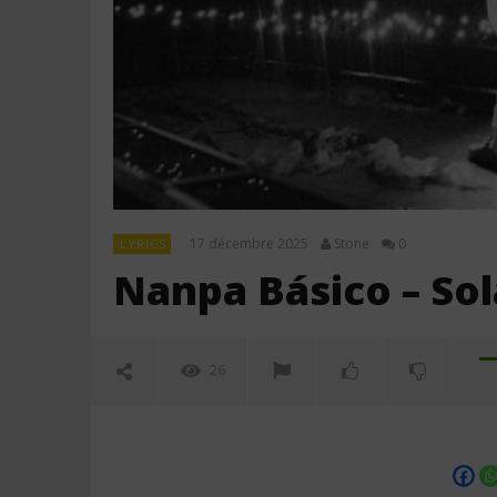
17 décembre 2025
Stone
0
LYRICS
Nanpa Básico – Sol
26