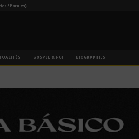
rics / Paroles)
Darkoo ft. Asake – That Girl (Lyrics / Paroles & Traduction Française)
Oberz ft. Qing Madi – Lucky (Lyrics / Paroles & Traduction Française)
Afrique du Sud : Oprah Winfrey fermera son école pour jeunes filles après près de vingt ans d’activité
Indira ft. Guy Michel & Min Etta – Merci (Lyrics / Paroles)
TUALITÉS
GOSPEL & FOI
BIOGRAPHIES
rics / Paroles)