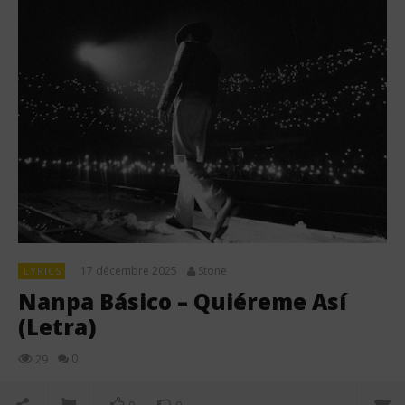
17 décembre 2025
Stone
LYRICS
Nanpa Básico – Quiéreme Así
(Letra)
0
29