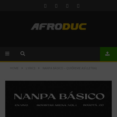
HOME
LYRICS
NANPA BÁSICO – QUIÉREME ASÍ (LETRA)