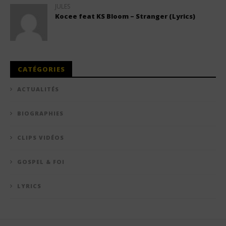
JULES
Kocee feat KS Bloom – Stranger (Lyrics)
CATÉGORIES
ACTUALITÉS
BIOGRAPHIES
CLIPS VIDÉOS
GOSPEL & FOI
LYRICS