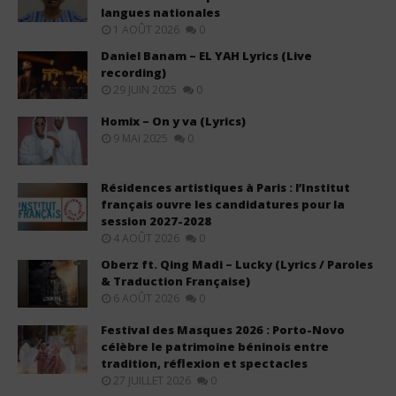
langues nationales
1 AOÛT 2026
0
Daniel Banam – EL YAH Lyrics (Live
recording)
29 JUIN 2025
0
Homix – On y va (Lyrics)
9 MAI 2025
0
Résidences artistiques à Paris : l’Institut
français ouvre les candidatures pour la
session 2027-2028
4 AOÛT 2026
0
Oberz ft. Qing Madi – Lucky (Lyrics / Paroles
& Traduction Française)
6 AOÛT 2026
0
Festival des Masques 2026 : Porto-Novo
célèbre le patrimoine béninois entre
tradition, réflexion et spectacles
27 JUILLET 2026
0