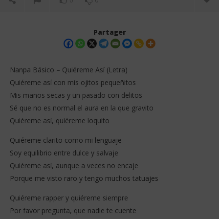
0
0
Partager
Nanpa Básico – Quiéreme Así (Letra)
Quiéreme así con mis ojitos pequeñitos
Mis manos secas y un pasado con delitos
Sé que no es normal el aura en la que gravito
Quiéreme así, quiéreme loquito
Quiéreme clarito como mi lenguaje
NOW VIEWING
Soy equilibrio entre dulce y salvaje
Quiéreme así, aunque a veces no encaje
Nanpa Básico – Quiéreme Así (Letra)
Wa
Porque me visto raro y tengo muchos tatuajes
17
17
décembre
dé
2025
202
Quiéreme rapper y quiéreme siempre
Stone
S
Por favor pregunta, que nadie te cuente