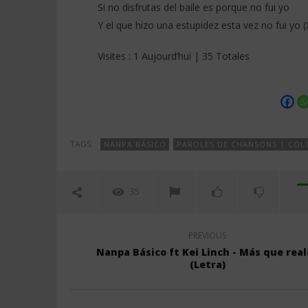
Si no disfrutas del baile es porque no fui yo
Y el que hizo una estupidez esta vez no fui yo (
Visites : 1 Aujourd’hui | 35 Totales
TAGS:
NANPA BÁSICO
PAROLES DE CHANSONS | COL
35
PREVIOUS
Nanpa Básico ft Kei Linch - Más que real
(Letra)