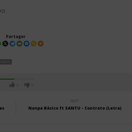
X2)
Partager
OMBIE
0
0
NEXT
es
Nanpa Básico ft SANTU - Contrato (Letra)