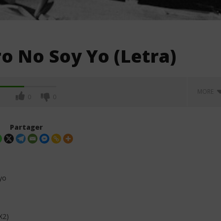
o No Soy Yo (Letra)
MORE
0
0
Partager
yo
X2)
ada ft Valka - Jolie
Ela Taubert - Hasta El Fin Del