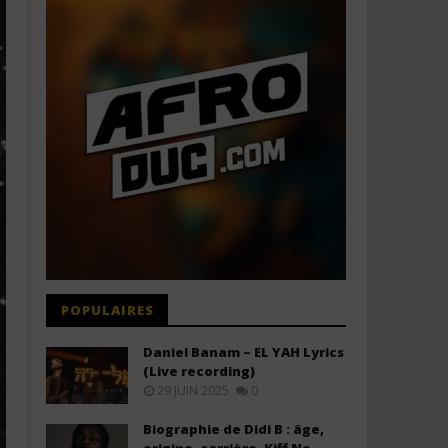
POPULAIRES
Daniel Banam – EL YAH Lyrics
(Live recording)
29 JUIN 2025
0
Biographie de Didi B : âge,