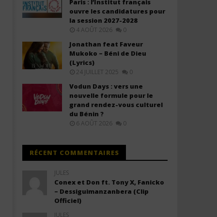
Paris : l’Institut français
Coeur de Pirate (Lyrics +
(Lyrics)
ouvre les candidatures pour
Translation)
17
la session 2027-2028
décembre
17
4 AOÛT 2026
0
2025
décembre
Stone
2025
Jonathan feat Faveur
Stone
Mukoko – Béni de Dieu
(Lyrics)
24 JUILLET 2025
0
Vodun Days : vers une
nouvelle formule pour le
grand rendez-vous culturel
du Bénin ?
6 AOÛT 2026
0
RÉCENT COMMENTAIRES
JULES
Conex et Don ft. Tony X, Fanicko
– Dessiguimanzanbera (Clip
Officiel)
JULES