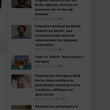
origine, carrière, Kiff No
Beat, albums, fortune et
parcours du roi du rap
ivoirien
1 AOÛT 2026
0
L’hymne national du Bénin
chanté en dendi : une
nouvelle étape dans la
valorisation des langues
nationales
1 AOÛT 2026
0
Tayc ft. Didi B – Salo (Lyrics /
Paroles)
7 AOÛT 2026
0
Festival des Masques 2026 :
Porto-Novo célèbre le
patrimoine béninois entre
tradition, réflexion et
spectacles
27 JUILLET 2026
0
Résidences artistiques à
Zaho ft Yuri Buenaventura -
Luis Fonsi ft Feid - CAMBI