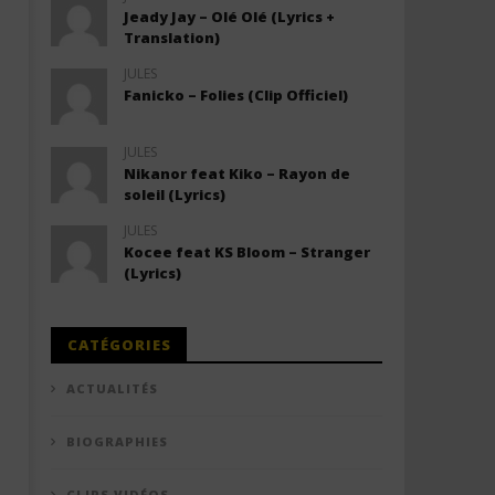
Jeady Jay – Olé Olé (Lyrics +
Translation)
JULES
Fanicko – Folies (Clip Officiel)
JULES
Nikanor feat Kiko – Rayon de
soleil (Lyrics)
JULES
Kocee feat KS Bloom – Stranger
(Lyrics)
CATÉGORIES
ACTUALITÉS
BIOGRAPHIES
CLIPS VIDÉOS