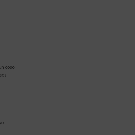
 un coso
osos
yo