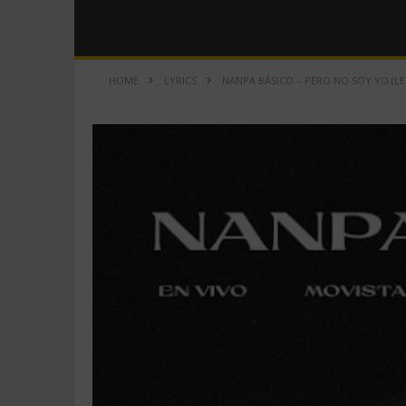
HOME
LYRICS
NANPA BÁSICO – PERO NO SOY YO (LE