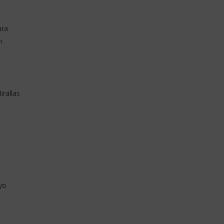
a (Lyrics)
Mundo (Lyrics + Translation)
17
décembre
ura
2025
Stone
n
irallas
yo