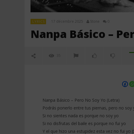
17 décembre 2025
Stone
0
LYRICS
Nanpa Básico – Per
35
Nanpa Básico – Pero No Soy Yo (Letra)
Podrás ponerlo entre tus piernas, pero no soy 
Si no sientes nada es porque no soy yo
NOW VIEWING
Si no disfrutas del baile es porque no fui yo
Y el que hizo una estupidez esta vez no fui yo (
Nanpa Básico – Pero No Soy Yo
Warren Sa