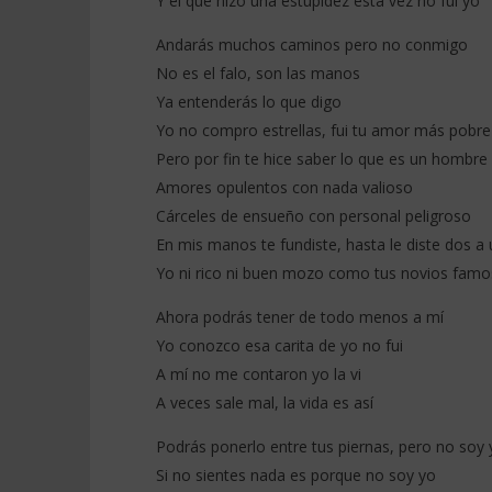
Y el que hizo una estupidez esta vez no fui yo
Andarás muchos caminos pero no conmigo
No es el falo, son las manos
Ya entenderás lo que digo
Yo no compro estrellas, fui tu amor más pobre
Pero por fin te hice saber lo que es un hombre
Amores opulentos con nada valioso
Cárceles de ensueño con personal peligroso
En mis manos te fundiste, hasta le diste dos a
Yo ni rico ni buen mozo como tus novios fam
Ahora podrás tener de todo menos a mí
Yo conozco esa carita de yo no fui
A mí no me contaron yo la vi
A veces sale mal, la vida es así
Podrás ponerlo entre tus piernas, pero no soy 
Si no sientes nada es porque no soy yo