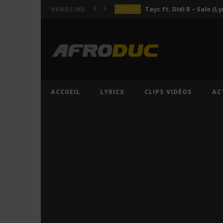
LYRICS
Tayc ft. Didi B – Salo (Ly
HEADLINE
LYRICS
LYRICS
ACTUALITÉS
LYRICS
ACCUEIL
LYRICS
CLIPS VIDÉOS
AC
LYRICS
Tayc ft. Didi B – Salo (Ly