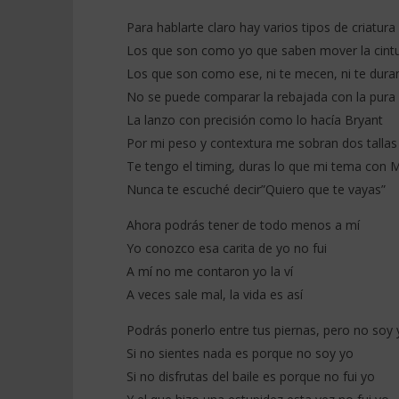
(Letra)
Colombian
Para hablarte claro hay varios tipos de criatura
17
17
décembre
décembre
Los que son como yo que saben mover la cint
2025
2025
Stone
Stone
Los que son como ese, ni te mecen, ni te dura
No se puede comparar la rebajada con la pura
La lanzo con precisión como lo hacía Bryant
Por mi peso y contextura me sobran dos tallas
Te tengo el timing, duras lo que mi tema con M
Nunca te escuché decir”Quiero que te vayas”
Ahora podrás tener de todo menos a mí
Yo conozco esa carita de yo no fui
A mí no me contaron yo la ví
A veces sale mal, la vida es así
Podrás ponerlo entre tus piernas, pero no soy 
Si no sientes nada es porque no soy yo
Si no disfrutas del baile es porque no fui yo