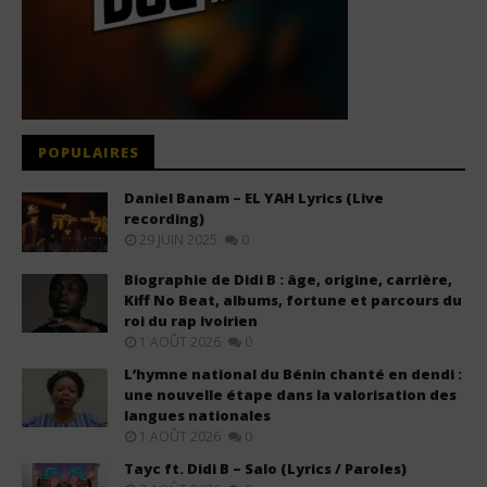
POPULAIRES
Daniel Banam – EL YAH Lyrics (Live
recording)
29 JUIN 2025
0
Biographie de Didi B : âge, origine, carrière,
Kiff No Beat, albums, fortune et parcours du
roi du rap ivoirien
1 AOÛT 2026
0
L’hymne national du Bénin chanté en dendi :
une nouvelle étape dans la valorisation des
langues nationales
1 AOÛT 2026
0
Tayc ft. Didi B – Salo (Lyrics / Paroles)