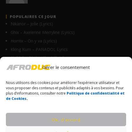
POPULAIRES CE JOUR
Nikanor – Jolie (Lyrics)
Ghix – Axelerine Merryline (Lyrics)
Homix – On y va (Lyrics)
Kking Kum – PANADOL Lyrics
PhillBill – Tètèri (Clip Officiel)
Ameka Zrai – Adriano (Lyrics + English…
Gérer le consentement
Himra ft Leto – YOUNG RICH PAPI (Lyrics + Translation)
Nous utilisons des cookies pour améliorer l’expérience utilisateur et
Biographie de Didi B : âge, origine, carrière, Kiff…
vous proposer des contenus et publicités adaptés à vos besoins. Pour
Anitta – Respira (Lyrics & Traduction)
plus d’informations, consulter notre
Politique de confidentialité et
de Cookies
.
Anitta ft. Alexandre Carlo – Abre Caminho (Lyrics…
© Copyrights Afroduc | Tous droits réservés
Ok, d’accord
CONDITIONS GÉNÉRALES