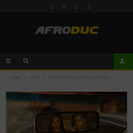
HOME
LYRICS
MOLIY FEAT TYLA – BODY GO (LYRICS)