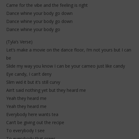
Came for the vibe and the feeling is right
Dance whine your body go down
Dance whine your body go down
Dance whine your body go
(Tyla’s Verse)
Let’s make a movie on the dance floor, I’m not yours but I can
be
Slide my way you know I can be your cameo just like candy
Eye candy, I can’t deny
Slim wid it but it’s still curvy
Ain’t said nothing yet but they heard me
Yeah they heard me
Yeah they heard me
Everybody here wants tea
Can’t be giving out the recipe
To everybody I see
To everybody that prees