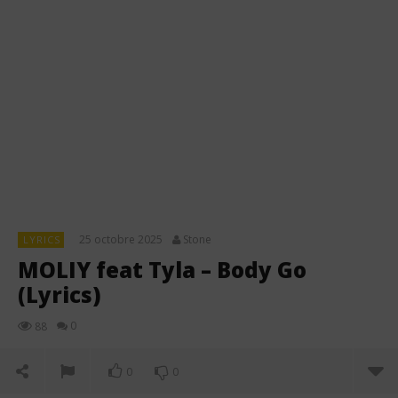
25 octobre 2025
Stone
LYRICS
MOLIY feat Tyla – Body Go
(Lyrics)
0
88
0
0