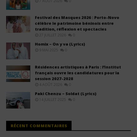
7 AOÛT 2026
0
Festival des Masques 2026 : Porto-Novo
célèbre le patrimoine béninois entre
tradition, réflexion et spectacles
27 JUILLET 2026
0
Homix – On y va (Lyrics)
9 MAI 2025
0
Résidences artistiques à Paris : l’Institut
français ouvre les candidatures pour la
session 2027-2028
4 AOÛT 2026
0
Paki Chenzu – Soldat (Lyrics)
14 JUILLET 2025
0
RÉCENT COMMENTAIRES