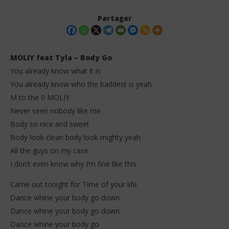
Partager
MOLIY feat Tyla – Body Go
You already know what it is
You already know who the baddest is yeah
M to the 0 MOLIY
Never seen nobody like me
Body so nice and sweet
Body look clean body look mighty yeah
NOW VIEWING
All the guys on my case
MOLIY feat Tyla – Body Go (Lyrics)
Da
I don’t even know why I’m fine like this
Tr
25
octobre
25
Came out tonight for Time of your life
2025
oct
Stone
Dance whine your body go down
202
S
Dance whine your body go down
Dance whine your body go