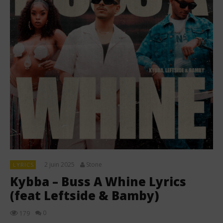
2 juin 2025
Stone
LYRICS
Kybba – Buss A Whine Lyrics
(feat Leftside & Bamby)
0
179