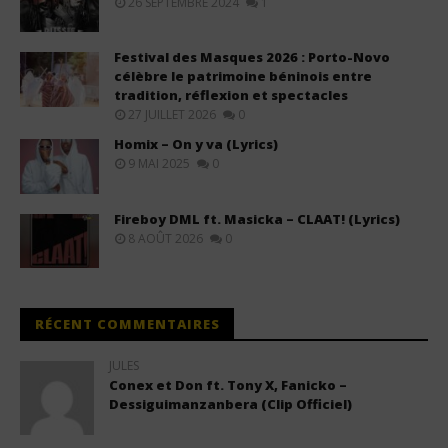
26 SEPTEMBRE 2024
1
Festival des Masques 2026 : Porto-Novo
célèbre le patrimoine béninois entre
tradition, réflexion et spectacles
27 JUILLET 2026
0
Homix – On y va (Lyrics)
9 MAI 2025
0
Fireboy DML ft. Masicka – CLAAT! (Lyrics)
8 AOÛT 2026
0
RÉCENT COMMENTAIRES
JULES
Conex et Don ft. Tony X, Fanicko –
Dessiguimanzanbera (Clip Officiel)