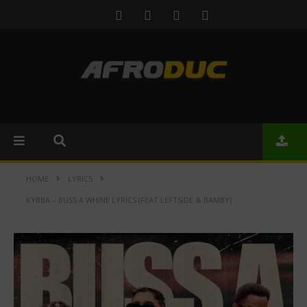
HOME
LYRICS
KYBBA – BUSS A WHINE LYRICS (FEAT LEFTSIDE & BAMBY)