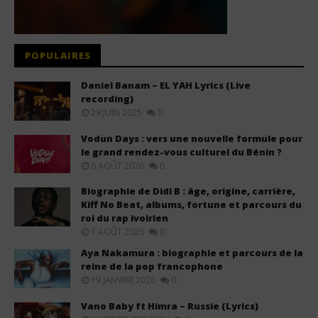
POPULAIRES
Daniel Banam – EL YAH Lyrics (Live
recording)
29 JUIN 2025
0
Vodun Days : vers une nouvelle formule pour
le grand rendez-vous culturel du Bénin ?
6 AOÛT 2026
0
Biographie de Didi B : âge, origine, carrière,
Kiff No Beat, albums, fortune et parcours du
roi du rap ivoirien
1 AOÛT 2026
0
Aya Nakamura : biographie et parcours de la
reine de la pop francophone
19 JANVIER 2026
0
Vano Baby ft Himra – Russie (Lyrics)