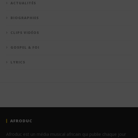
ACTUALITÉS
BIOGRAPHIES
CLIPS VIDÉOS
GOSPEL & FOI
LYRICS
AFRODUC
Afroduc est un média musical africain qui publie chaque jour