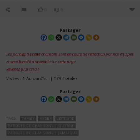
0
0
Partager
Les paroles de cette chansons sont en cours de rédaction par nos équipes
et sera bientôt disponible sur cette page.
Revenez plus tard !
Visites : 1 Aujourd’hui | 179 Totales
Partager
NOW VIEWING
Kybba – Buss A Whine Lyrics (feat Leftside &
Fir
TAGS:
BAMBY
KYBBA
LEFTSIDE
Bamby)
2
PAROLES DE CHANSONS | GUYANE
juin
2
PAROLES DE CHANSONS | JAMAÏQUE
202
juin
S