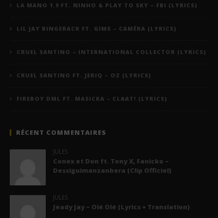
LA MANO 1.9 FT. NINHO & PLAY TO SKY – FBI (LYRICS)
LIL JAY BINGERACK FT. GIMS – CAMÉRA (LYRICS)
CRUEL SANTINO – INTERNATIONAL COLLECTOR (LYRICS)
CRUEL SANTINO FT. JERIQ – OZ (LYRICS)
FIREBOY DML FT. MASICKA – CLAAT! (LYRICS)
RÉCENT COMMENTAIRES
JULES
Conex et Don ft. Tony X, Fanicko –
Dessiguimanzanbera (Clip Officiel)
JULES
Jeady Jay – Olé Olé (Lyrics + Translation)