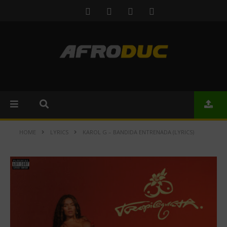
HOME
LYRICS
KAROL G – BANDIDA ENTRENADA (LYRICS)