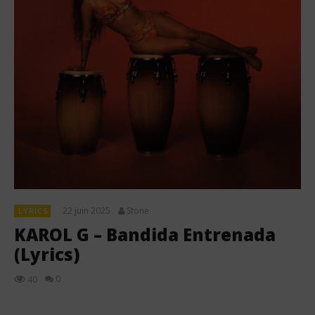
22 juin 2025
Stone
LYRICS
KAROL G – Bandida Entrenada
(Lyrics)
0
40