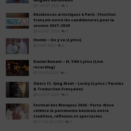
1 AOÛT 2026
0
Résidences artistiques à Paris : l’Institut
français ouvre les candidatures pour la
session 2027-2028
4 AOÛT 2026
0
Homix – On y va (Lyrics)
9 MAI 2025
0
Daniel Banam – EL YAH Lyrics (Live
recording)
29 JUIN 2025
0
Oberz ft. Qing Madi – Lucky (Lyrics / Paroles
& Traduction Française)
6 AOÛT 2026
0
Festival des Masques 2026 : Porto-Novo
célèbre le patrimoine béninois entre
tradition, réflexion et spectacles
27 JUILLET 2026
0