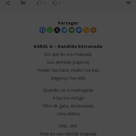
0
0
Partager
KAROL G – Bandida Entrenada
Diz que eu sou malvada
Sou atrevida (sapeca)
Invado tua base, roubo tua paz
Bagunço tua vida
Quando cai a madrugada
NOW VIEWING
A lua me instiga
Olho de gata, dissimulada
KAROL G – Bandida Entrenada (Lyrics)
Wa
Uma delícia
22
22
juin
juin
2025
202
Ohh, ohh
Stone
S
Hoje eu vou rebolar chapada