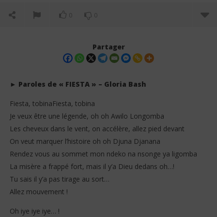
0
0
Partager
► Paroles de « FIESTA » – Gloria Bash
Fiesta, tobinaFiesta, tobina
Je veux être une légende, oh oh Awilo Longomba
Les cheveux dans le vent, on accélère, allez pied devant
On veut marquer l’histoire oh oh Djuna Djanana
Rendez vous au sommet mon ndeko na nsonge ya ligomba
NOW VIEWING
La misère a frappé fort, mais il y’a Dieu dedans oh…!
Tu sais il y’a pas tirage au sort…
Gloria Bash – FIESTA (Lyrics + English Translation)
Jea
Allez mouvement !
12
12
mai
mai
2026
202
Oh iye iye iye… !
Stone
S