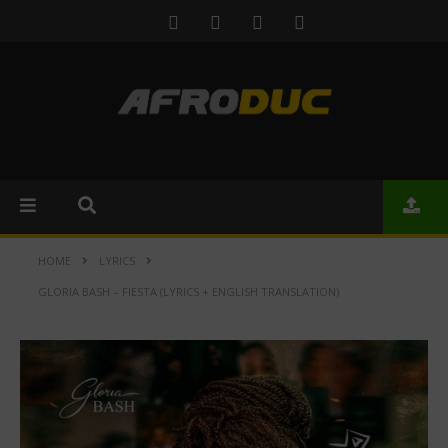
HOME
LYRICS
GLORIA BASH – FIESTA (LYRICS + ENGLISH TRANSLATION)