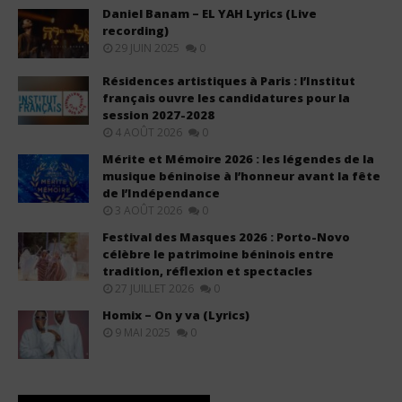
Daniel Banam – EL YAH Lyrics (Live
recording)
29 JUIN 2025
0
Résidences artistiques à Paris : l’Institut
français ouvre les candidatures pour la
session 2027-2028
4 AOÛT 2026
0
Mérite et Mémoire 2026 : les légendes de la
musique béninoise à l’honneur avant la fête
de l’Indépendance
3 AOÛT 2026
0
Festival des Masques 2026 : Porto-Novo
célèbre le patrimoine béninois entre
tradition, réflexion et spectacles
27 JUILLET 2026
0
Homix – On y va (Lyrics)
9 MAI 2025
0