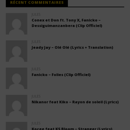
RÉCENT COMMENTAIRES
JULES
Conex et Don ft. Tony X, Fanicko –
Dessiguimanzanbera (Clip Officiel)
JULES
Jeady Jay – Olé Olé (Lyrics + Translation)
JULES
Fanicko – Folies (Clip Officiel)
JULES
Nikanor feat Kiko – Rayon de soleil (Lyrics)
JULES
Kocee feat KS Bloom – Stranger (Lyrics)