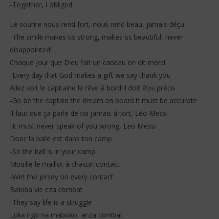
-Together, I obliged
Le sourire nous rend fort, nous rend beau, jamais déçu !
-The smile makes us strong, makes us beautiful, never
disappointed!
Chaque jour que Dieu fait un cadeau on dit merci
-Every day that God makes a gift we say thank you
Allez soit le capitaine le rêve à bord il doit être précis
-Go be the captain the dream on board it must be accurate
Il faut que ça parle de toi jamais à tort, Léo Messi
-It must never speak of you wrong, Leo Messi
Donc la balle est dans ton camp
-So the ball is in your camp
Mouille le maillot à chacun contact
-Wet the jersey on every contact
Baloba vie eza combat
-They say life is a struggle
Luka ngo na maboko, anza combat