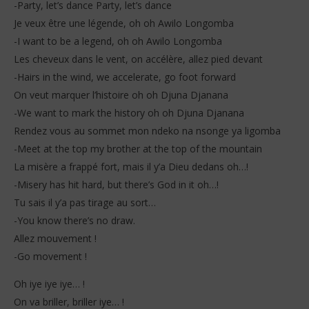
-Party, let’s dance Party, let’s dance
Je veux être une légende, oh oh Awilo Longomba
-I want to be a legend, oh oh Awilo Longomba
Les cheveux dans le vent, on accélère, allez pied devant
-Hairs in the wind, we accelerate, go foot forward
On veut marquer l’histoire oh oh Djuna Djanana
-We want to mark the history oh oh Djuna Djanana
Rendez vous au sommet mon ndeko na nsonge ya ligomba
-Meet at the top my brother at the top of the mountain
La misère a frappé fort, mais il y’a Dieu dedans oh…!
-Misery has hit hard, but there’s God in it oh…!
Tu sais il y’a pas tirage au sort…
-You know there’s no draw.
Allez mouvement !
-Go movement !
Oh iye iye iye… !
On va briller, briller iye… !