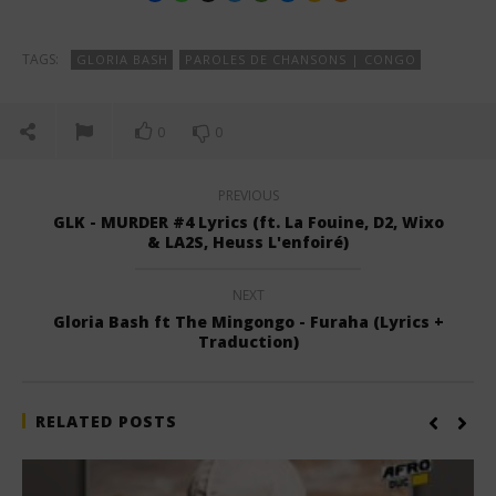
TAGS:
GLORIA BASH
PAROLES DE CHANSONS | CONGO
0
0
PREVIOUS
GLK - MURDER #4 Lyrics (ft. La Fouine, D2, Wixo
& LA2S, Heuss L'enfoiré)
NEXT
Gloria Bash ft The Mingongo - Furaha (Lyrics +
Traduction)
RELATED POSTS