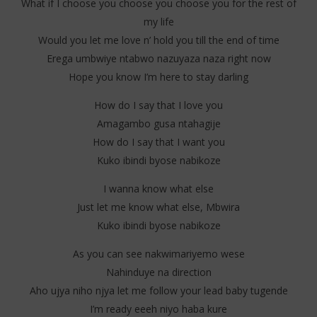
What if I choose you choose you choose you for the rest of
my life
Would you let me love n’ hold you till the end of time
Erega umbwiye ntabwo nazuyaza naza right now
Hope you know I’m here to stay darling
How do I say that I love you
Amagambo gusa ntahagije
How do I say that I want you
Kuko ibindi byose nabikoze
I wanna know what else
Just let me know what else, Mbwira
Kuko ibindi byose nabikoze
As you can see nakwimariyemo wese
Nahinduye na direction
Aho ujya niho njya let me follow your lead baby tugende
I’m ready eeeh niyo haba kure