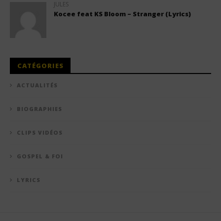
JULES
Kocee feat KS Bloom – Stranger (Lyrics)
CATÉGORIES
ACTUALITÉS
BIOGRAPHIES
CLIPS VIDÉOS
GOSPEL & FOI
LYRICS