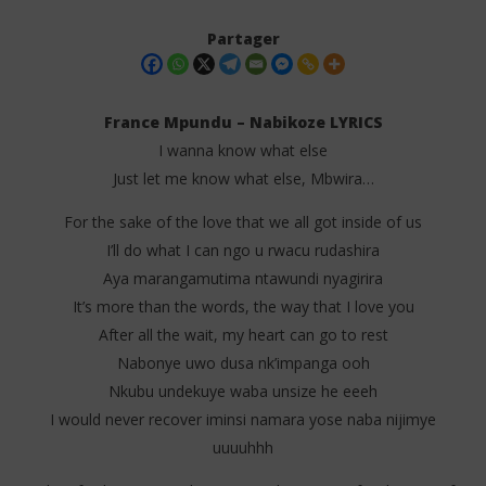
Partager
France Mpundu – Nabikoze LYRICS
I wanna know what else
Just let me know what else, Mbwira…
For the sake of the love that we all got inside of us
I’ll do what I can ngo u rwacu rudashira
Aya marangamutima ntawundi nyagirira
NOW VIEWING
It’s more than the words, the way that I love you
After all the wait, my heart can go to rest
France Mpundu – Nabikoze LYRICS
Isr
Tra
Nabonye uwo dusa nk’impanga ooh
15
mai
15
Nkubu undekuye waba unsize he eeeh
2025
mai
Stone
I would never recover iminsi namara yose naba nijimye
202
S
uuuuhhh