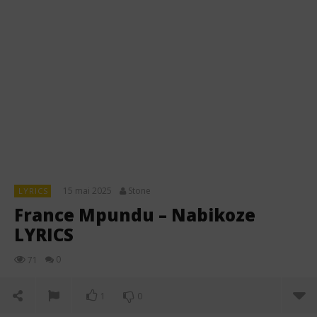
15 mai 2025
Stone
LYRICS
France Mpundu – Nabikoze
LYRICS
0
71
1
0