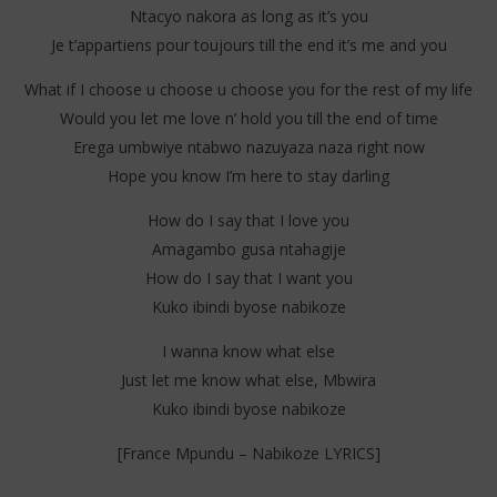
Ntacyo nakora as long as it’s you
Je t’appartiens pour toujours till the end it’s me and you
What if I choose u choose u choose you for the rest of my life
Would you let me love n’ hold you till the end of time
Erega umbwiye ntabwo nazuyaza naza right now
Hope you know I’m here to stay darling
How do I say that I love you
Amagambo gusa ntahagije
How do I say that I want you
Kuko ibindi byose nabikoze
I wanna know what else
Just let me know what else, Mbwira
Kuko ibindi byose nabikoze
[France Mpundu – Nabikoze LYRICS]