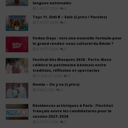
langues nationales
1 AOÛT 2026
0
Tayc ft. Didi B – Salo (Lyrics / Paroles)
7 AOÛT 2026
0
Vodun Days : vers une nouvelle formule pour
le grand rendez-vous culturel du Bénin ?
6 AOÛT 2026
0
Festival des Masques 2026 : Porto-Novo
célèbre le patrimoine béninois entre
tradition, réflexion et spectacles
27 JUILLET 2026
0
Homix – On y va (Lyrics)
9 MAI 2025
0
Résidences artistiques à Paris : l’Institut
français ouvre les candidatures pour la
session 2027-2028
4 AOÛT 2026
0