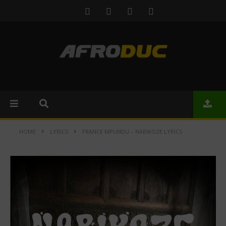
HOME
LYRICS
FRANCE MPUNDU – NABIKOZE LYRICS