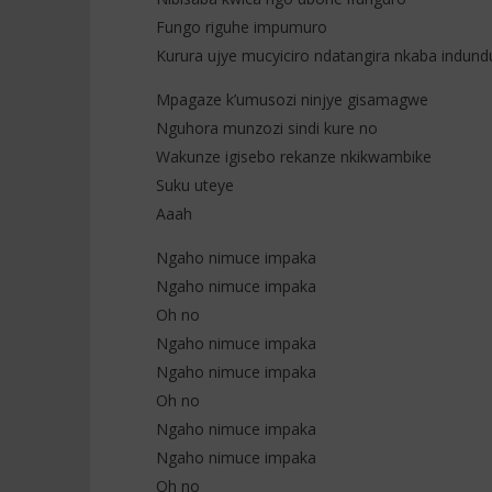
Fungo riguhe impumuro
Kurura ujye mucyiciro ndatangira nkaba indund
Mpagaze k’umusozi ninjye gisamagwe
Nguhora munzozi sindi kure no
Wakunze igisebo rekanze nkikwambike
Suku uteye
Aaah
Ngaho nimuce impaka
Ngaho nimuce impaka
Oh no
Ngaho nimuce impaka
Ngaho nimuce impaka
Oh no
Ngaho nimuce impaka
Ngaho nimuce impaka
Oh no