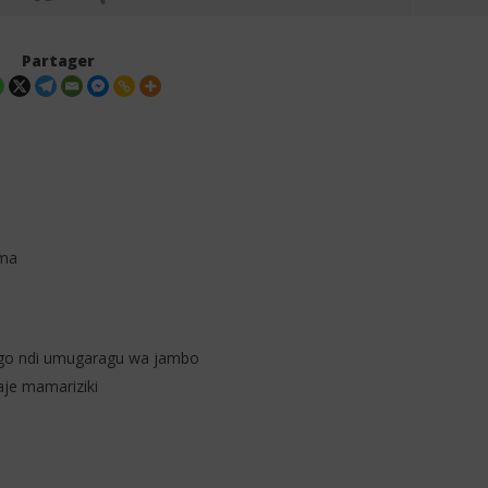
Partager
ima
onyi - Unigeukie (Lyrics
Element Eleéeh - AYAYAAH Lyrics +
 Translation +
French Translation (ft. Bien,
tion)
Joshua Baraka)
27
décembre
go ndi umugaragu wa jambo
2025
Stone
aje mamariziki