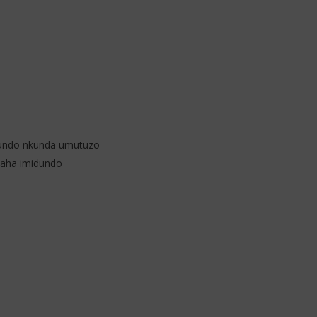
undo nkunda umutuzo
mbaha imidundo