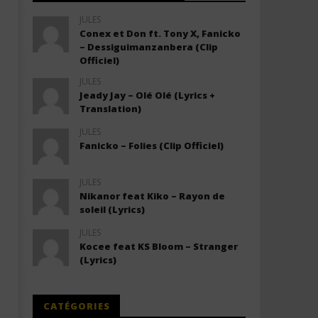
JULES
Conex et Don ft. Tony X, Fanicko
– Dessiguimanzanbera (Clip
Officiel)
JULES
Jeady Jay – Olé Olé (Lyrics +
Translation)
JULES
Fanicko – Folies (Clip Officiel)
JULES
Nikanor feat Kiko – Rayon de
soleil (Lyrics)
JULES
Kocee feat KS Bloom – Stranger
(Lyrics)
CATÉGORIES