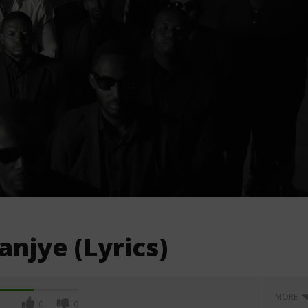
anjye (Lyrics)
MORE
0
0