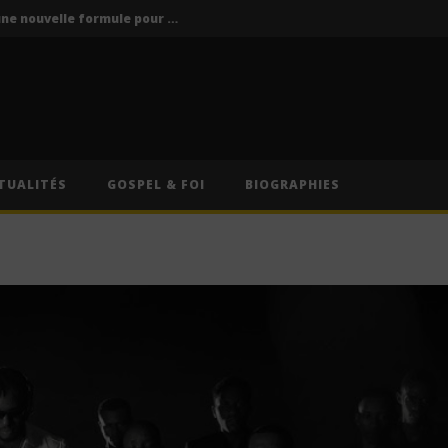
Vodun Days : vers une nouvelle formule pour le grand rendez-vous culturel du Bénin ?
ics / Paroles)
Traduction Française)
Anitta – Divino Sexual (Lyrics & Traduction Française)
Anitta – Pra Você Gostar De Mim (Lyrics & Traduction)
TUALITÉS
GOSPEL & FOI
BIOGRAPHIES
Vodun Days : vers une nouvelle formule pour le grand rendez-vous culturel du Bénin ?