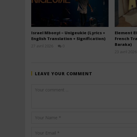
Israel Mbonyi – Unigeukie (Lyrics +
Element El
English Translation + Signification)
French Tra
Baraka)
27 avril 2026
0
Stone
23 avril 2026
LEAVE YOUR COMMENT