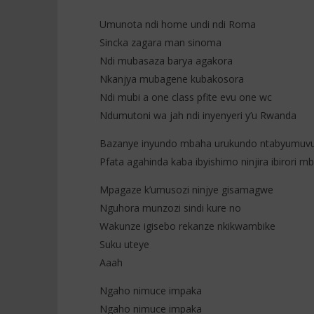
Umunota ndi home undi ndi Roma
Sincka zagara man sinoma
Ndi mubasaza barya agakora
Nkanjya mubagene kubakosora
Ndi mubi a one class pfite evu one wc
Ndumutoni wa jah ndi inyenyeri y’u Rwanda
Bazanye inyundo mbaha urukundo ntabyumuv
Pfata agahinda kaba ibyishimo ninjira ibirori 
Mpagaze k’umusozi ninjye gisamagwe
Nguhora munzozi sindi kure no
Wakunze igisebo rekanze nkikwambike
Suku uteye
Aaah
Ngaho nimuce impaka
Ngaho nimuce impaka