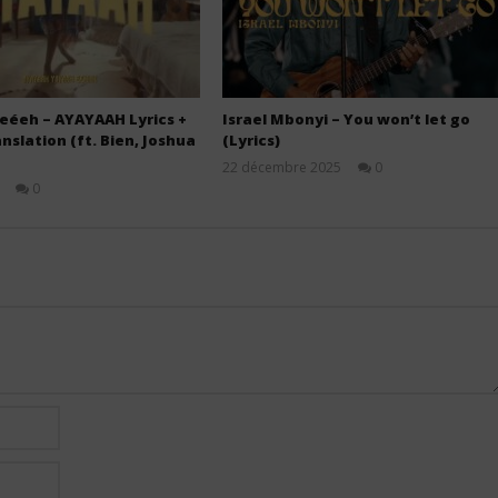
eéeh – AYAYAAH Lyrics +
Israel Mbonyi – You won’t let go
nslation (ft. Bien, Joshua
(Lyrics)
22 décembre 2025
0
Stone
0
Stone