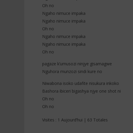
Oh no
Ngaho nimuce impaka
Ngaho nimuce impaka
Oh no
Ngaho nimuce impaka
Ngaho nimuce impaka
Oh no
pagaze k’umusozi ninjye gisamagwe
Nguhora munzozi sindi kure no
Niwabona isoko udafite nisukura inkoko
Bashora ibiceri bigashya njye one shot ni
Oh no
Oh no
Visites : 1 Aujourd’hui | 63 Totales