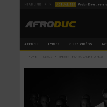
ACTUALITÉS
HEADLINE
LYRICS
Himra – Plus de love (Lyr
LYRICS
Anitta – Azul (Lyrics & 
LYRICS
LYRICS
ACCUEIL
LYRICS
CLIPS VIDÉOS
AC
ACTUALITÉS
HOME
LYRICS
THE BEN – INDABO ZANJYE (LYRICS)