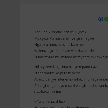
The Ben – Indabo Zanjye (Lyrics)
Mpagaze k’umusozi ninjye gisamagwe
Nguhora munzozi sindi kure no
NOW VIEWING
Wakunze igisebo rekanze nkikwambike
Nizim’imvura mu mitima nzimy’itara mu mwaij
The Ben – Indabo Zanjye (Lyrics)
Israel Mb
+ English
27
Ndi icyizere kugasima ninjye mpano itazima
Significa
décembre
2025
27
Ninde waruzi ko pfite izi verse
Stone
décembre
Abanzi banjye mbabamo mbazi muntega imite
2025
Stone
Pfite igihango nuyu muziki wabyishe aho vamb
Uwabaswe ni fuu
« Yuhu » shut d fuck
Nibisaba kwica ngo ubone ifunguro