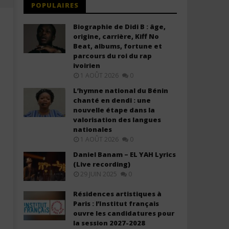
POPULAIRES
Biographie de Didi B : âge,
origine, carrière, Kiff No
Beat, albums, fortune et
parcours du roi du rap
ivoirien
1 AOÛT 2026
0
L’hymne national du Bénin
chanté en dendi : une
nouvelle étape dans la
valorisation des langues
Israel Mbonyi - You won't let go
Israel Mbonyi - Nk'umusir
nationales
(Lyrics)
(Lyrics)
1 AOÛT 2026
0
27
27
décembre
décembre
Daniel Banam – EL YAH Lyrics
2025
2025
(Live recording)
Stone
Stone
29 JUIN 2025
0
Résidences artistiques à
Paris : l’Institut français
ouvre les candidatures pour
la session 2027-2028