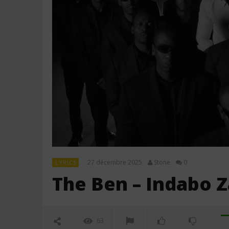
27 décembre 2025
Stone
0
LYRICS
The Ben – Indabo Z
63