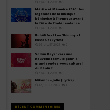
4 AOÛT 2026
0
Mérite et Mémoire 2026 : les
légendes de la musique
béninoise à l’honneur avant
la fête de l’Indépendance
3 AOÛT 2026
0
Rob49 feat Loe Shimmy – I
Need Us (Lyrics)
26 JUILLET 2025
0
Vodun Days : vers une
nouvelle formule pour le
grand rendez-vous culturel
du Bénin ?
6 AOÛT 2026
0
Nikanor – Jolie (Lyrics)
12 JUILLET 2024
1
RÉCENT COMMENTAIRES