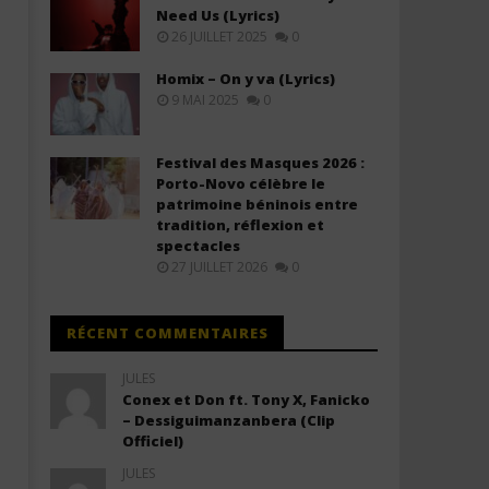
Need Us (Lyrics)
26 JUILLET 2025
0
Homix – On y va (Lyrics)
9 MAI 2025
0
Festival des Masques 2026 :
Porto-Novo célèbre le
patrimoine béninois entre
tradition, réflexion et
spectacles
27 JUILLET 2026
0
RÉCENT COMMENTAIRES
JULES
Conex et Don ft. Tony X, Fanicko
– Dessiguimanzanbera (Clip
Officiel)
JULES