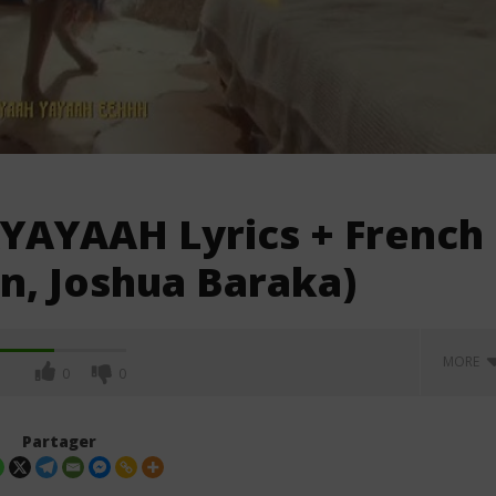
AYAYAAH Lyrics + French
en, Joshua Baraka)
MORE
0
0
Partager