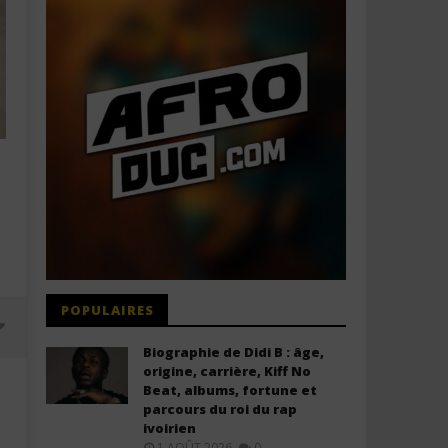
POPULAIRES
Biographie de Didi B : âge,
origine, carrière, Kiff No
Beat, albums, fortune et
parcours du roi du rap
ivoirien
1 AOÛT 2026
0