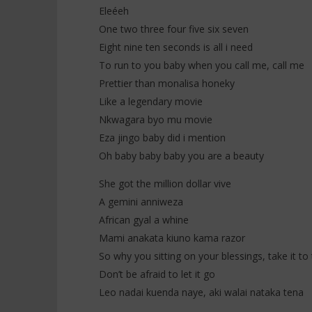
Eleéeh
One two three four five six seven
Eight nine ten seconds is all i need
To run to you baby when you call me, call me
Prettier than monalisa honeky
Like a legendary movie
Nkwagara byo mu movie
Eza jingo baby did i mention
Oh baby baby baby you are a beauty
She got the million dollar vive
A gemini anniweza
African gyal a whine
Mami anakata kiuno kama razor
So why you sitting on your blessings, take it to 
Don’t be afraid to let it go
Leo nadai kuenda naye, aki walai nataka tena