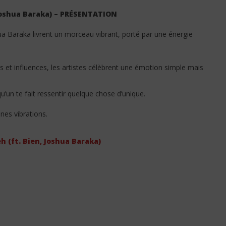
 Joshua Baraka) – PRÉSENTATION
a Baraka livrent un morceau vibrant, porté par une énergie
s et influences, les artistes célèbrent une émotion simple mais
onyi - Unigeukie (Lyrics
Dax Vibez ft Jowy Landa - Fantasy
 Translation +
(Lyrics)‎
tion)
23
u’un te fait ressentir quelque chose d’unique.
avril
2026
Stone
nes vibrations.
h (ft. Bien, Joshua Baraka)