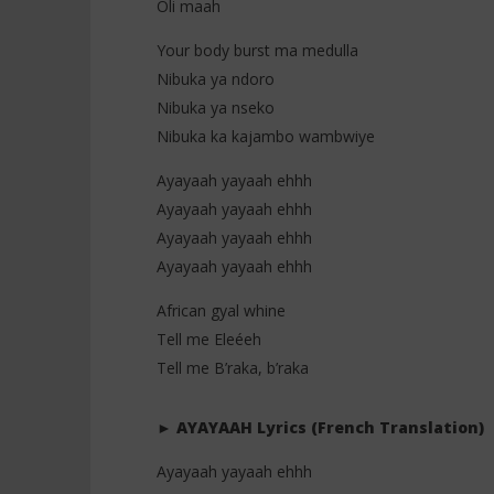
Oli maah
Your body burst ma medulla
Nibuka ya ndoro
Nibuka ya nseko
Nibuka ka kajambo wambwiye
Ayayaah yayaah ehhh
Ayayaah yayaah ehhh
Ayayaah yayaah ehhh
Ayayaah yayaah ehhh
African gyal whine
Tell me Eleéeh
Tell me B’raka, b’raka
► AYAYAAH Lyrics (French Translation)
Ayayaah yayaah ehhh