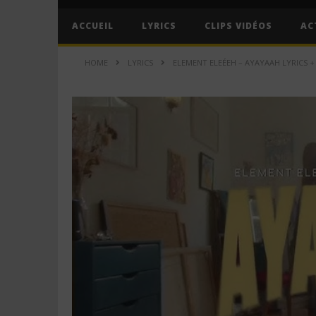
ACCUEIL
LYRICS
CLIPS VIDÉOS
AC
HOME
LYRICS
ELEMENT ELEÉEH – AYAYAAH LYRICS +