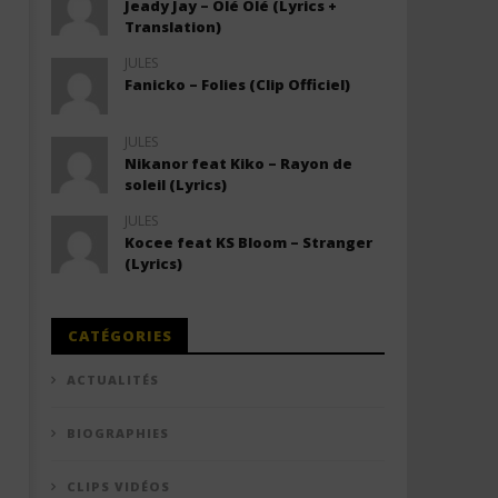
Jeady Jay – Olé Olé (Lyrics +
Translation)
JULES
Fanicko – Folies (Clip Officiel)
JULES
Nikanor feat Kiko – Rayon de
soleil (Lyrics)
JULES
Kocee feat KS Bloom – Stranger
(Lyrics)
CATÉGORIES
ACTUALITÉS
BIOGRAPHIES
CLIPS VIDÉOS