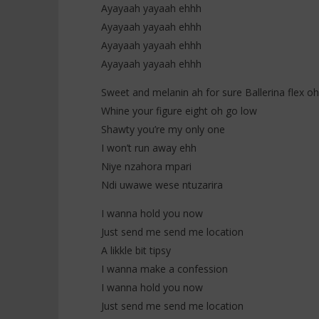
Ayayaah yayaah ehhh
Ayayaah yayaah ehhh
Ayayaah yayaah ehhh
Ayayaah yayaah ehhh
Sweet and melanin ah for sure Ballerina flex oh
Whine your figure eight oh go low
Shawty you’re my only one
I won’t run away ehh
Niye nzahora mpari
Ndi uwawe wese ntuzarira
I wanna hold you now
Just send me send me location
A likkle bit tipsy
I wanna make a confession
I wanna hold you now
Just send me send me location