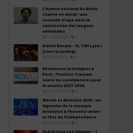
L’hymne national du Bénin
chanté en dendi : une
nouvelle étape dans la
valorisation des langues
nationales
1 AOÛT 2026
0
Dax Vibez ft Laika - Human Form
The Ben - Indabo Zanjye (
(Lyrics)
Daniel Banam – EL YAH Lyrics
23
(Live recording)
avril
23
2026
29 JUIN 2025
0
avril
Stone
2026
Stone
Résidences artistiques à
Paris : l’Institut français
ouvre les candidatures pour
la session 2027-2028
4 AOÛT 2026
0
Mérite et Mémoire 2026 : les
légendes de la musique
béninoise à l’honneur avant
la fête de l’Indépendance
3 AOÛT 2026
0
Rob49 feat Loe Shimmy – I