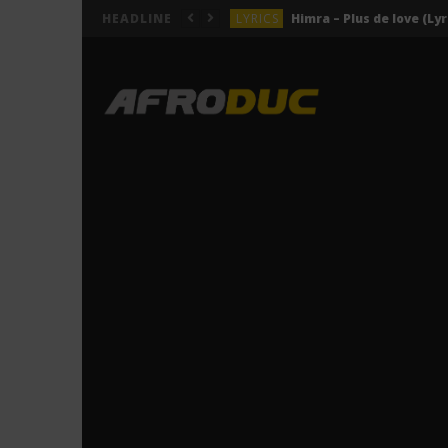
LYRICS
Himra – Plus de love (Lyr
HEADLINE
LYRICS
Anitta – Azul (Lyrics & 
LYRICS
LYRICS
ACTUALITÉS