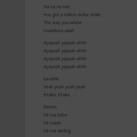
Na na na nah
You got a million dollar smile
The way you whine
Unanitesa aaah
Ayayaah yayaah ehhh
Ayayaah yayaah ehhh
Ayayaah yayaah ehhh
Ayayaah yayaah ehhh
Iyeahhh
Yeah yeah yeah yeah
B’raka, b’raka
Eleéeh
Oli ma bebe
Oli maah
Oli ma darling