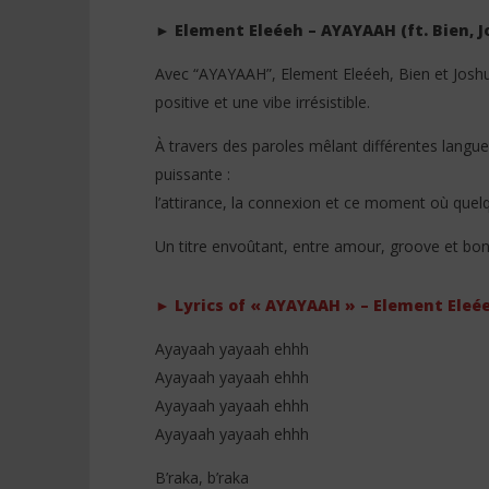
► Element Eleéeh – AYAYAAH (ft. Bien,
Avec “AYAYAAH”, Element Eleéeh, Bien et Joshu
positive et une vibe irrésistible.
NOW VIEWING
Element Eleéeh – AYAYAAH Lyrics
À travers des paroles mêlant différentes langue
Israel Mb
+ French Translation (ft. Bien,
+ English
puissante :
Joshua Baraka)
Significa
l’attirance, la connexion et ce moment où quelq
23
23
avril
avril
Un titre envoûtant, entre amour, groove et bon
2026
2026
Stone
Stone
► Lyrics of « AYAYAAH » – Element Eleée
Ayayaah yayaah ehhh
Ayayaah yayaah ehhh
Ayayaah yayaah ehhh
Ayayaah yayaah ehhh
B’raka, b’raka