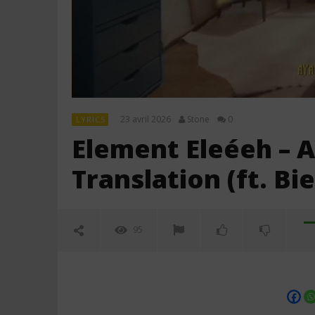
23 avril 2026
Stone
0
LYRICS
Element Eleéeh – 
Translation (ft. Bi
95