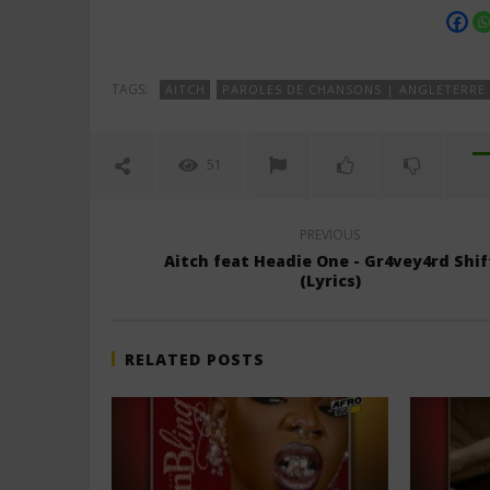
Paroles)
11
juillet
11
2025
juillet
Stone
2025
Stone
TAGS:
AITCH
PAROLES DE CHANSONS | ANGLETERRE
51
PREVIOUS
Aitch feat Headie One - Gr4vey4rd Shif
(Lyrics)
RELATED POSTS