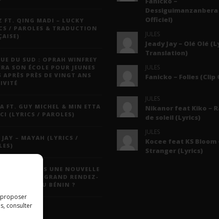
Fanicko –
Dessiguimanzanbera 
Officiel)
 FT. QING MADI – LUCKY
CS / PAROLES & TRADUCTION
JULES
AISE)
Jeady Jay – Olé Olé (L
Translation)
UE DU SUD : OPRAH WINFREY
JULES
ERA SON ÉCOLE POUR JEUNES
S APRÈS PRÈS DE VINGT ANS
Fanicko – Folies (Clip 
IVITÉ
JULES
A FT. GUY MICHEL & MIN ETTA
Nikanor feat Kiko – 
CI (LYRICS / PAROLES)
de soleil (Lyrics)
JULES
 JAY – MAYAH (LYRICS /
Kocee feat KS Bloom 
LES)
Stranger (Lyrics)
N DAYS : VERS UNE NOUVELLE
ULE POUR LE GRAND RENDEZ-
 CULTUREL DU BÉNIN ?
s proposer
s, consulter