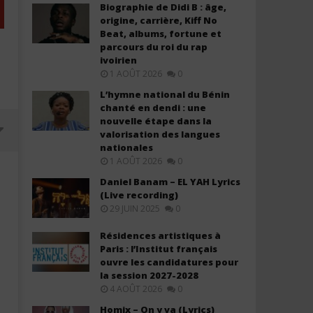
Biographie de Didi B : âge,
origine, carrière, Kiff No
Beat, albums, fortune et
parcours du roi du rap
ivoirien
1 AOÛT 2026
0
L’hymne national du Bénin
chanté en dendi : une
nouvelle étape dans la
valorisation des langues
nationales
1 AOÛT 2026
0
Daniel Banam – EL YAH Lyrics
(Live recording)
29 JUIN 2025
0
Résidences artistiques à
Paris : l’Institut français
ouvre les candidatures pour
la session 2027-2028
4 AOÛT 2026
0
FIFA Sound - Siir Siir (FIFA World
SIENNA SPIRO - The Visitor
Homix – On y va (Lyrics)