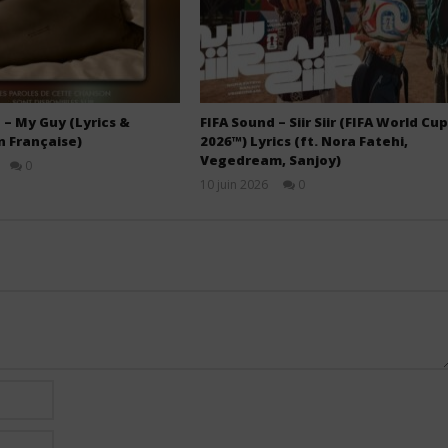
– My Guy (Lyrics &
FIFA Sound – Siir Siir (FIFA World Cup
n Française)
2026™) Lyrics (ft. Nora Fatehi,
Vegedream, Sanjoy)
0
Stone
10 juin 2026
0
Stone