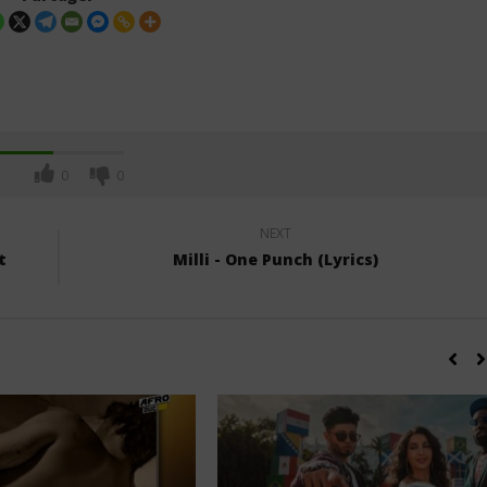
Traduction Française)
11
juillet
2025
Stone
0
0
NEXT
t
Milli - One Punch (Lyrics)