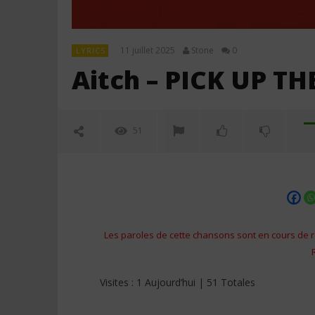
11 juillet 2025
Stone
0
LYRICS
Aitch – PICK UP THE
51
Les paroles de cette chansons sont en cours de r
NOW VIEWING
Visites : 1 Aujourd’hui | 51 Totales
Aitch – PICK UP THE P4CE (Lyrics)
FAVE ft. 2