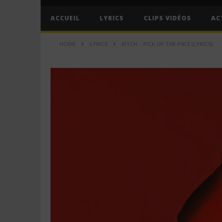
ACCUEIL
LYRICS
CLIPS VIDÉOS
AC
HOME
LYRICS
AITCH – PICK UP THE P4CE (LYRICS)