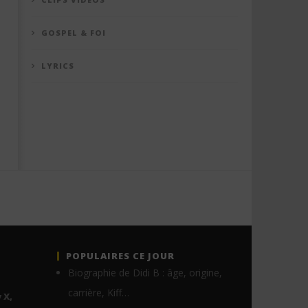
GOSPEL & FOI
LYRICS
POPULAIRES CE JOUR
Biographie de Didi B : âge, origine,
carrière, Kiff…
 X,