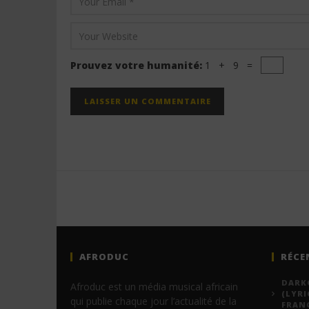
Prouvez votre humanité:
1 + 9 =
AFRODUC
RÉCE
DARKO
Afroduc est un média musical africain
(LYRI
qui publie chaque jour l’actualité de la
FRANÇ