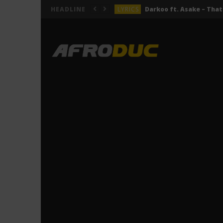
LYRICS
HEADLINE
LYRICS
ACTUALITÉS
LYRICS
LYRICS
Jeady Jay – MAYAH (Lyric
LYRICS