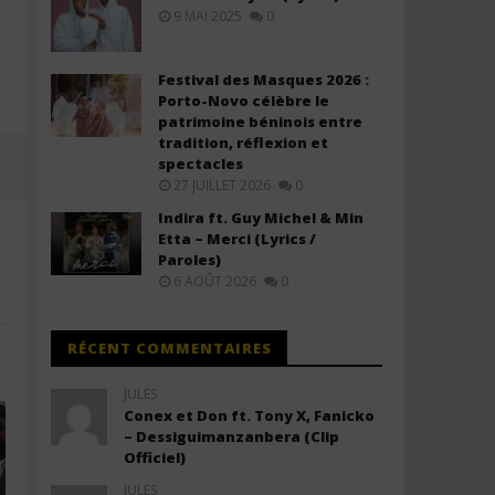
Cup 2026™) Lyrics (ft. Nora Fatehi,
+ Traduction)
9 MAI 2025
0
Vegedream, Sanjoy)
11
juillet
11
2025
juillet
Festival des Masques 2026 :
Stone
2025
Porto-Novo célèbre le
Stone
patrimoine béninois entre
tradition, réflexion et
spectacles
27 JUILLET 2026
0
Indira ft. Guy Michel & Min
Etta – Merci (Lyrics /
Paroles)
6 AOÛT 2026
0
RÉCENT COMMENTAIRES
JULES
Conex et Don ft. Tony X, Fanicko
– Dessiguimanzanbera (Clip
Officiel)
JULES