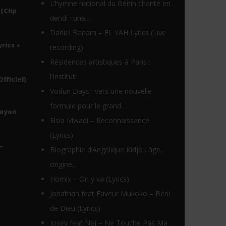
L’hymne national du Bénin chanté en
(Clip
dendi : une…
Daniel Banam – EL YAH Lyrics (Live
yrics +
recording)
Résidences artistiques à Paris :
l’Institut…
Officiel)
Vodun Days : vers une nouvelle
formule pour le grand…
Rayon
Elsia Mwadi – Reconnaissance
(Lyrics)
–
Biographie d’Angélique Kidjo : âge,
origine,…
Homix – On y va (Lyrics)
Jonathan feat Faveur Mukoko – Béni
de Dieu (Lyrics)
Josey feat Nej – Ne Touche Pas Ma