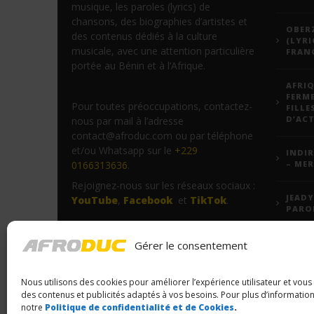
musique, les paroles (lyrics) de
chansons, des biographies d’artistes et
OBERZ
des contenus dédiés à la culture
(LYRI
musicale, avec une attention particulière
FRANÇ
portée au Bénin et à l’Afrique.
AFRIQ
FERM
Pour toutes préoccupations, contactez-
FILLE
D’ACT
nous par mail à l’adresse
contact@afroduc.com ou par téléphone
et/ou Whatsapp sur le
+229
INDIR
0166313636
.
– MER
Rejoignez-nous sur les réseaux sociaux :
JEADY
YouTube
,
Facebook
et
TikTok
.
PARO
VODU
Gérer le consentement
FORM
VOUS
Nous utilisons des cookies pour améliorer l’expérience utilisateur et vou
des contenus et publicités adaptés à vos besoins. Pour plus d’information
notre
Politique de confidentialité et de Cookies
.