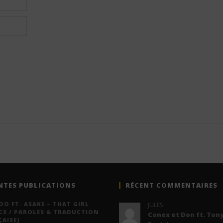
NTES PUBLICATIONS
RÉCENT COMMENTAIRES
O FT. ASAKE – THAT GIRL
JULES
CS / PAROLES & TRADUCTION
Conex et Don ft. Tony
AISE)