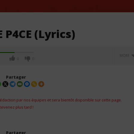
 P4CE (Lyrics)
MORE
0
0
Partager
édaction par nos équipes et sera bientôt disponible sur cette page.
Revenez plus tard !
55 - Drown (Lyrics /
Sam Smith - My Guy (Lyrics &
Partager