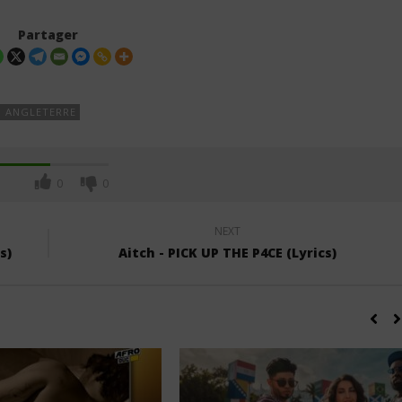
55 - Drown (Lyrics /
Sam Smith - My Guy (Lyrics &
Partager
Traduction Française)
11
juillet
2025
Stone
| ANGLETERRE
0
0
NEXT
s)
Aitch - PICK UP THE P4CE (Lyrics)