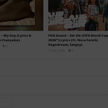
– My Guy (Lyrics &
FIFA Sound – Siir Siir (FIFA World Cup
n Française)
2026™) Lyrics (ft. Nora Fatehi,
Vegedream, Sanjoy)
0
Stone
10 juin 2026
0
Stone