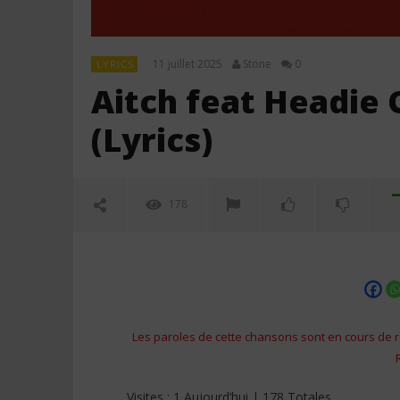
11 juillet 2025
Stone
0
LYRICS
Aitch feat Headie 
(Lyrics)
178
Les paroles de cette chansons sont en cours de r
NOW VIEWING
Visites : 1 Aujourd’hui | 178 Totales