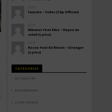
JULES
Fanicko – Folies (Clip Officiel)
JULES
Nikanor feat Kiko – Rayon de
soleil (Lyrics)
SIENNA SPIRO – The Visitor (Lyrics +
Idris Elba ft Angéliqu
Traduction)
African (Lyrics + Tra
JULES
Kocee feat KS Bloom – Stranger
3 juin 2026
0
25 mai 2026
0
Stone
Stone
(Lyrics)
CATÉGORIES
ACTUALITÉS
BIOGRAPHIES
CLIPS VIDÉOS