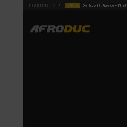
LYRICS
HEADLINE
LYRICS
ACTUALITÉS
LYRICS
LYRICS
Jeady Jay – MAYAH (Lyric
LYRICS