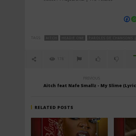
Aitch feat Headie One –
FAVE ft. 2
Gr4vey4rd Shift (Lyrics)
Paroles)
11
11
juillet
juillet
2025
2025
Stone
Stone
TAGS:
AITCH
HEADIE ONE
PAROLES DE CHANSONS 
178
PREVIOUS
Aitch feat Nafe Smallz - My Slime (Lyric
RELATED POSTS