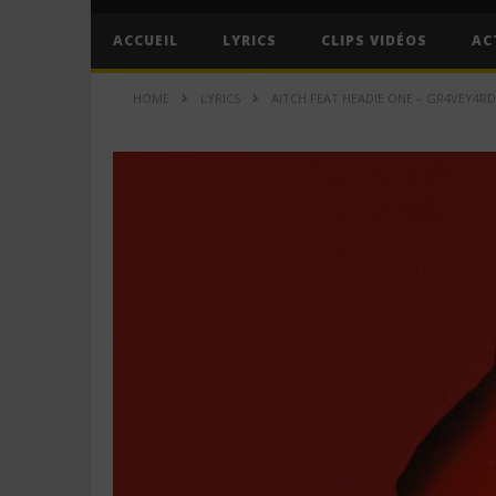
ACCUEIL
LYRICS
CLIPS VIDÉOS
AC
HOME
LYRICS
AITCH FEAT HEADIE ONE – GR4VEY4RD 