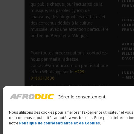
(LYRI
qui publie chaque jour l’actualité de la
FRANÇ
musique, les paroles (lyrics) de
chansons, des biographies d’artistes et
OBERZ
des contenus dédiés à la culture
(LYRI
musicale, avec une attention particulière
FRANÇ
portée au Bénin et à l’Afrique.
AFRIQ
FERM
Pour toutes préoccupations, contactez-
FILLE
D’ACT
nous par mail à l’adresse
contact@afroduc.com ou par téléphone
et/ou Whatsapp sur le
+229
INDIR
0166313636
.
– MER
Rejoignez-nous sur les réseaux sociaux :
JEADY
YouTube
,
Facebook
et
TikTok
.
Gérer le consentement
PARO
VODU
Nous utilisons des cookies pour améliorer l’expérience utilisateur et vou
FORM
des contenus et publicités adaptés à vos besoins. Pour plus d’information
VOUS
notre
Politique de confidentialité et de Cookies
.