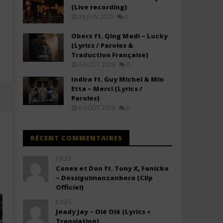
(Live recording)
29 JUIN 2025
0
FIFA Sound - Siir Siir (FIFA World
SIENNA SPIRO - The Visitor
Cup 2026™) Lyrics (ft. Nora Fatehi,
+ Traduction)
Oberz ft. Qing Madi – Lucky
Vegedream, Sanjoy)
11
(Lyrics / Paroles &
juillet
11
Traduction Française)
2025
juillet
Stone
6 AOÛT 2026
0
2025
Stone
Indira ft. Guy Michel & Min
Etta – Merci (Lyrics /
Paroles)
6 AOÛT 2026
0
RÉCENT COMMENTAIRES
JULES
Conex et Don ft. Tony X, Fanicko
– Dessiguimanzanbera (Clip
Officiel)
JULES
Jeady Jay – Olé Olé (Lyrics +
Translation)