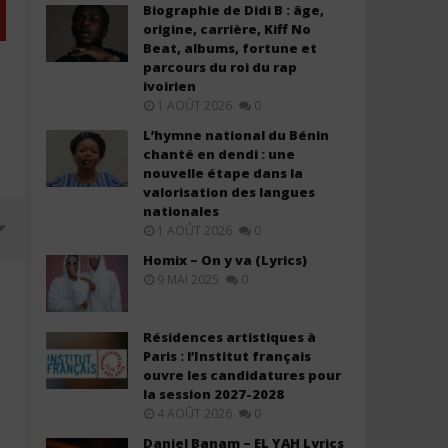
Biographie de Didi B : âge,
origine, carrière, Kiff No
Beat, albums, fortune et
parcours du roi du rap
ivoirien
1 AOÛT 2026
0
L’hymne national du Bénin
chanté en dendi : une
nouvelle étape dans la
valorisation des langues
nationales
1 AOÛT 2026
0
Homix – On y va (Lyrics)
9 MAI 2025
0
Résidences artistiques à
Paris : l’Institut français
ouvre les candidatures pour
la session 2027-2028
4 AOÛT 2026
0
Daniel Banam – EL YAH Lyrics