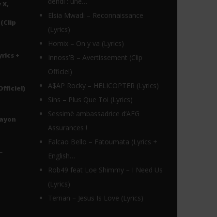
dendi : une…
 X,
Elsia Mwadi – Reconnaissance
(Clip
(Lyrics)
Homix – On y va (Lyrics)
yrics +
Innoss’B – Avertissement (Clip
Officiel)
A$AP Rocky – HELICOPTER (Lyrics)
Officiel)
Sins – Plus Que Toi (Lyrics)
Sessimè ambassadrice d’AFG
Rayon
Assurances !
Falcao Bello – Fatoumata (Lyrics +
–
English…
Rob49 feat Loe Shimmy – I Need Us
(Lyrics)
Terrian – Jesus Is Love (Lyrics)