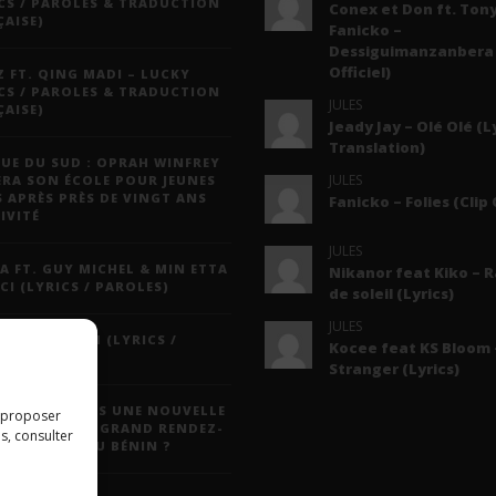
CS / PAROLES & TRADUCTION
Conex et Don ft. Tony
AISE)
Fanicko –
Dessiguimanzanbera 
Officiel)
 FT. QING MADI – LUCKY
CS / PAROLES & TRADUCTION
JULES
AISE)
Jeady Jay – Olé Olé (L
Translation)
UE DU SUD : OPRAH WINFREY
JULES
ERA SON ÉCOLE POUR JEUNES
S APRÈS PRÈS DE VINGT ANS
Fanicko – Folies (Clip 
IVITÉ
JULES
A FT. GUY MICHEL & MIN ETTA
Nikanor feat Kiko – 
CI (LYRICS / PAROLES)
de soleil (Lyrics)
JULES
 JAY – MAYAH (LYRICS /
Kocee feat KS Bloom 
LES)
Stranger (Lyrics)
N DAYS : VERS UNE NOUVELLE
s proposer
ULE POUR LE GRAND RENDEZ-
s, consulter
 CULTUREL DU BÉNIN ?