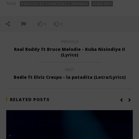
TAGS:
PAROLES DE CHANSONS | RWANDA
ZUBA RAY
0
0
PREVIOUS
Real Roddy ft Bruce Melodie - Kuba Nisindiye II
(Lyrics)
NEXT
Beéle ft Elvis Crespo - la patadita (Letra/Lyrics)
RELATED POSTS