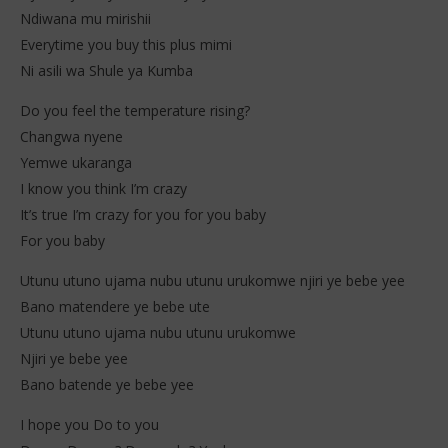
Ndiwana mu mirishii
Everytime you buy this plus mimi
Ni asili wa Shule ya Kumba
Do you feel the temperature rising?
Changwa nyene
Yemwe ukaranga
I know you think I’m crazy
It’s true I’m crazy for you for you baby
For you baby
Utunu utuno ujama nubu utunu urukomwe njiri ye bebe yee
Bano matendere ye bebe ute
Utunu utuno ujama nubu utunu urukomwe
Njiri ye bebe yee
Bano batende ye bebe yee
I hope you Do to you