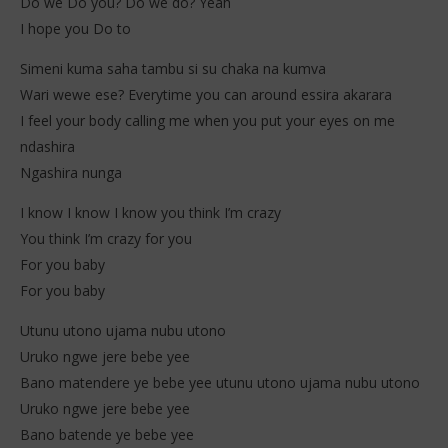
Do we Do you? Do we do? Yeah
I hope you Do to
Simeni kuma saha tambu si su chaka na kumva
Wari wewe ese? Everytime you can around essira akarara
I feel your body calling me when you put your eyes on me
ndashira
Ngashira nunga
I know I know I know you think I’m crazy
You think I’m crazy for you
For you baby
For you baby
Utunu utono ujama nubu utono
Uruko ngwe jere bebe yee
Bano matendere ye bebe yee utunu utono ujama nubu utono
Uruko ngwe jere bebe yee
Bano batende ye bebe yee