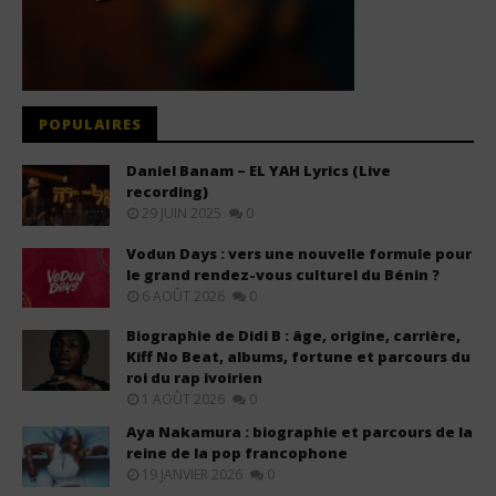
POPULAIRES
Daniel Banam – EL YAH Lyrics (Live
recording)
29 JUIN 2025
0
Vodun Days : vers une nouvelle formule pour
le grand rendez-vous culturel du Bénin ?
6 AOÛT 2026
0
Biographie de Didi B : âge, origine, carrière,
Kiff No Beat, albums, fortune et parcours du
roi du rap ivoirien
1 AOÛT 2026
0
Aya Nakamura : biographie et parcours de la
reine de la pop francophone
19 JANVIER 2026
0