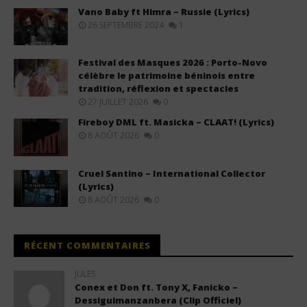
Vano Baby ft Himra – Russie (Lyrics)
26 SEPTEMBRE 2024
1
Festival des Masques 2026 : Porto-Novo
célèbre le patrimoine béninois entre
tradition, réflexion et spectacles
27 JUILLET 2026
0
Fireboy DML ft. Masicka – CLAAT! (Lyrics)
8 AOÛT 2026
0
Cruel Santino – International Collector
(Lyrics)
8 AOÛT 2026
0
RÉCENT COMMENTAIRES
JULES
Conex et Don ft. Tony X, Fanicko –
Dessiguimanzanbera (Clip Officiel)