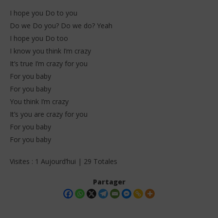
I hope you Do to you
Do we Do you? Do we do? Yeah
I hope you Do too
I know you think I’m crazy
It’s true I’m crazy for you
For you baby
For you baby
You think I’m crazy
It’s you are crazy for you
For you baby
For you baby
Visites : 1 Aujourd’hui | 29 Totales
Partager