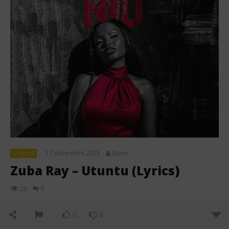
17 décembre 2025
Stone
LYRICS
Zuba Ray – Utuntu (Lyrics)
0
29
0
0