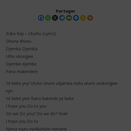
Partager
Zuba Ray – Utuntu (Lyrics)
Dhuna dhunu
Djemba Djemba
Uthu ukongwe
Djembe djembe
Pano matendere
NOW VIEWING
Ye bebe yey! Utuno utuno udjamba nubu utuno urukongwe
njiri
Zuba Ray – Utuntu (Lyrics)
Isr
Tra
Ye bebe yee! Bano batende ye bebe
17
décembre
17
I hope you Do to you
2025
dé
Stone
Do we Do you? Do we do? Yeah
202
S
I hope you Do to
Njena njuru nyirikurishe nyinyine