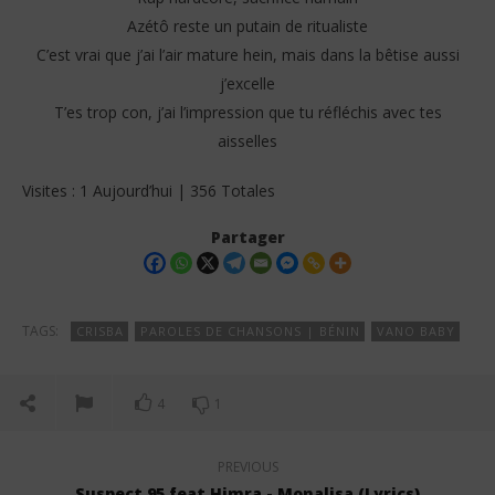
Azétô reste un putain de ritualiste
C’est vrai que j’ai l’air mature hein, mais dans la bêtise aussi
j’excelle
T’es trop con, j’ai l’impression que tu réfléchis avec tes
aisselles
Visites : 1 Aujourd’hui | 356 Totales
Partager
TAGS:
CRISBA
PAROLES DE CHANSONS | BÉNIN
VANO BABY
4
1
PREVIOUS
Suspect 95 feat Himra - Monalisa (Lyrics)