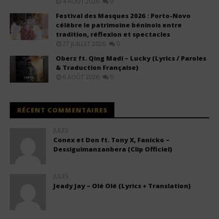
4 AOÛT 2026
0
Festival des Masques 2026 : Porto-Novo
célèbre le patrimoine béninois entre
tradition, réflexion et spectacles
27 JUILLET 2026
0
Oberz ft. Qing Madi – Lucky (Lyrics / Paroles
& Traduction Française)
6 AOÛT 2026
0
RÉCENT COMMENTAIRES
JULES
Conex et Don ft. Tony X, Fanicko –
Dessiguimanzanbera (Clip Officiel)
JULES
Jeady Jay – Olé Olé (Lyrics + Translation)