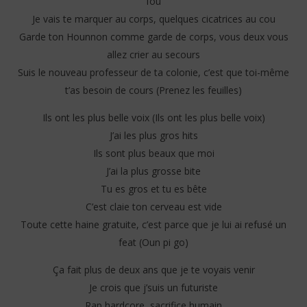
fou
Je vais te marquer au corps, quelques cicatrices au cou
Garde ton Hounnon comme garde de corps, vous deux vous
allez crier au secours
Suis le nouveau professeur de ta colonie, c’est que toi-même
t’as besoin de cours (Prenez les feuilles)
Ils ont les plus belle voix (Ils ont les plus belle voix)
J’ai les plus gros hits
Ils sont plus beaux que moi
J’ai la plus grosse bite
Tu es gros et tu es bête
C’est claie ton cerveau est vide
Toute cette haine gratuite, c’est parce que je lui ai refusé un
feat (Oun pi go)
Ça fait plus de deux ans que je te voyais venir
Je crois que j’suis un futuriste
Rap hardcore, sacrifice humain