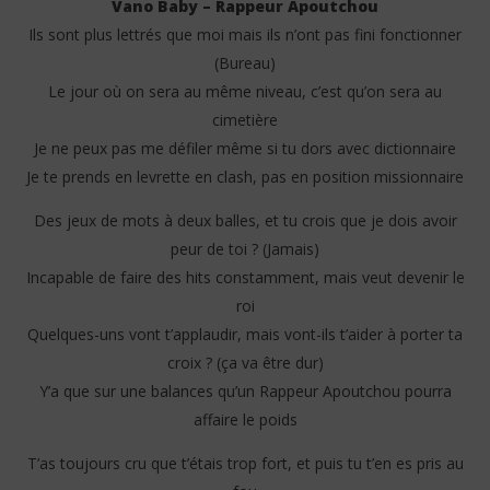
Vano Baby – Rappeur Apoutchou
Ils sont plus lettrés que moi mais ils n’ont pas fini fonctionner
(Bureau)
Le jour où on sera au même niveau, c’est qu’on sera au
cimetière
Je ne peux pas me défiler même si tu dors avec dictionnaire
Je te prends en levrette en clash, pas en position missionnaire
NOW VIEWING
Des jeux de mots à deux balles, et tu crois que je dois avoir
Vano Baby – Rappeur Apoutchou (Réponse à Crisba
Cri
– Lyrics)
peur de toi ? (Jamais)
27
fév
27
Incapable de faire des hits constamment, mais veut devenir le
202
février
S
roi
2025
Stone
Quelques-uns vont t’applaudir, mais vont-ils t’aider à porter ta
croix ? (ça va être dur)
Y’a que sur une balances qu’un Rappeur Apoutchou pourra
affaire le poids
T’as toujours cru que t’étais trop fort, et puis tu t’en es pris au