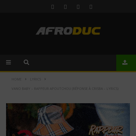
HOME
LYRICS
VANO BABY – RAPPEUR APOUTCHOU (RÉPONSE À CRISBA – LYRICS)