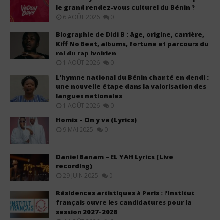
le grand rendez-vous culturel du Bénin ?
6 AOÛT 2026
0
Biographie de Didi B : âge, origine, carrière,
Kiff No Beat, albums, fortune et parcours du
roi du rap ivoirien
1 AOÛT 2026
0
L’hymne national du Bénin chanté en dendi :
une nouvelle étape dans la valorisation des
langues nationales
1 AOÛT 2026
0
Homix – On y va (Lyrics)
9 MAI 2025
0
Daniel Banam – EL YAH Lyrics (Live
recording)
29 JUIN 2025
0
Résidences artistiques à Paris : l’Institut
français ouvre les candidatures pour la
session 2027-2028