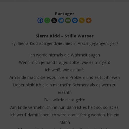
Partager
Sierra Kidd – Stille Wasser
Ey, Sierra Kidd ist irgendwie mies in Arsch gegangen, gell?
Ich werde niemals die Wahrheit sagen
Wenn mich jemand fragen sollte, wie es mir geht
Ich weiß, wie es läuft
Am Ende macht sie es zu ihrem Problem und es tut ihr weh
NOW VIEWING
Lieber bleib’ ich allein mit mei’m Schmerz als es wem zu
erzähl’n
Sierra Kidd – Stille Wasser Lyrics
Nin
Das würde nicht geh’n
30
30
mai
mai
Am Ende vеrmehr’ ich ihn nur, dann ist es halt so, so ist es
2025
202
Stone
S
Ich wеrd’ damit leben, ch werd’ damit fertig werden, bin ein
Mann