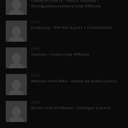
Conex et Don ft. Tony X, Fanicko –
Dessiguimanzanbera (Clip Officiel)
JULES
Jeady Jay – Olé Olé (Lyrics + Translation)
JULES
Fanicko – Folies (Clip Officiel)
JULES
Nikanor feat Kiko – Rayon de soleil (Lyrics)
JULES
Kocee feat KS Bloom – Stranger (Lyrics)