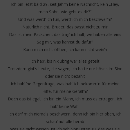
Ich bin jetzt bald 29, seit Jahr’n keine Nachricht, kein „Hey,
mein Sohn, wie geht es dir?“
Und was werd’ ich tun, werd’ ich mich beschwer’n?
Natürlich nicht, Bruder, das passt nicht zu mir
Das ist mein Päckchen, das trag’ ich halt, wir haben alle eins
Sag mir, was kannst du dafür?
Kann mich nicht öffnen, ich kann nicht wein’n
Ich hab’, bis nix übrig war alles geteilt
Trotzdem gibt’s Leute, die sagen, ich hätte nur böses im Sinn
oder sie nicht bezahlt
Ich hab’ ‘ne Gegenfrage, was hab’ ich bekomm’n für meine
Hilfe, für meine Gefall’n?
Doch das ist egal, ich bin ein Mann, ich muss es ertragen, ich
hab’ keine Wahl
Ich darf mich niemals beschwer’n, denn ich bin hier oben, ich
schau’ auf alle herab
Was sie nicht wissen, ist ich seh’ von unten zu, das was sie