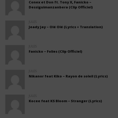
Conex et Don ft. Tony X, Fanicko –
Dessiguimanzanbera (Clip Officiel)
JULES
Jeady Jay – Olé Olé (Lyrics + Translation)
JULES
Fanicko – Folies (Clip Officiel)
JULES
Nikanor feat Kiko – Rayon de soleil (Lyrics)
JULES
Kocee feat KS Bloom – Stranger (Lyrics)