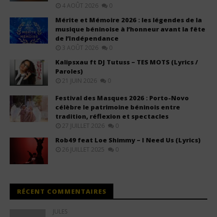
4 AOÛT 2026
0
Mérite et Mémoire 2026 : les légendes de la
musique béninoise à l’honneur avant la fête
de l’Indépendance
3 AOÛT 2026
0
Kalipsxau ft DJ Tutuss – TES MOTS (Lyrics /
Paroles)
21 JUIN 2026
0
Festival des Masques 2026 : Porto-Novo
célèbre le patrimoine béninois entre
tradition, réflexion et spectacles
27 JUILLET 2026
0
Rob49 feat Loe Shimmy – I Need Us (Lyrics)
26 JUILLET 2025
0
RÉCENT COMMENTAIRES
JULES