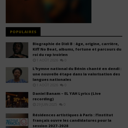
POPULAIRES
Biographie de Didi B : âge, origine, carrière,
Kiff No Beat, albums, fortune et parcours du
roi du rap ivoirien
1 AOÛT 2026
0
L’hymne national du Bénin chanté en dendi :
une nouvelle étape dans la valorisation des
langues nationales
1 AOÛT 2026
0
Daniel Banam – EL YAH Lyrics (Live
recording)
29 JUIN 2025
0
Résidences artistiques à Paris : l’Institut
français ouvre les candidatures pour la
session 2027-2028