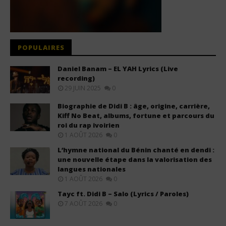
POPULAIRES
Daniel Banam – EL YAH Lyrics (Live
recording)
29 JUIN 2025
0
Biographie de Didi B : âge, origine, carrière,
Kiff No Beat, albums, fortune et parcours du
roi du rap ivoirien
1 AOÛT 2026
0
L’hymne national du Bénin chanté en dendi :
une nouvelle étape dans la valorisation des
langues nationales
1 AOÛT 2026
0
Tayc ft. Didi B – Salo (Lyrics / Paroles)
7 AOÛT 2026
0