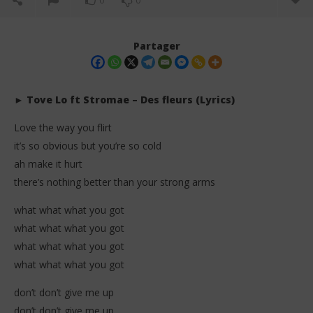
0
0
Partager
► Tove Lo ft Stromae – Des fleurs (Lyrics)
Love the way you flirt
it’s so obvious but you’re so cold
ah make it hurt
there’s nothing better than your strong arms
what what what you got
NOW VIEWING
what what what you got
Tove Lo ft Stromae – Des fleurs (Lyrics)
Ang
what what what you got
15
15
what what what you got
juin
juin
2026
202
Stone
S
don’t don’t give me up
don’t don’t give me up