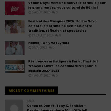
Vodun Days : vers une nouvelle formule pour
le grand rendez-vous culturel du Bénin ?
6 AOÛT 2026
0
Festival des Masques 2026 : Porto-Novo
célèbre le patrimoine béninois entre
tradition, réflexion et spectacles
27 JUILLET 2026
0
Homix – On y va (Lyrics)
9 MAI 2025
0
Résidences artistiques à Paris : l’Institut
français ouvre les candidatures pour la
session 2027-2028
4 AOÛT 2026
0
RÉCENT COMMENTAIRES
JULES
Conex et Don ft. Tony X, Fanicko –
Dessiguimanzanbera (Clip Officiel)