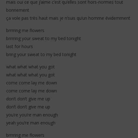
mais oui ce que j’aime c’est qu’elles sont hors-normes tout
bonnement
ça vole pas très haut mais je n’suis qu’un homme évidemment
brrrring me flowers
brrrring your sweat to my bed tonight
last for hours
bring your sweat to my bed tonight
what what what you got
what what what you got
come come lay me down
come come lay me down
don’t don’t give me up
don’t don’t give me up
you’re you’re man enough
yeah you’re man enough
brrrring me flowers