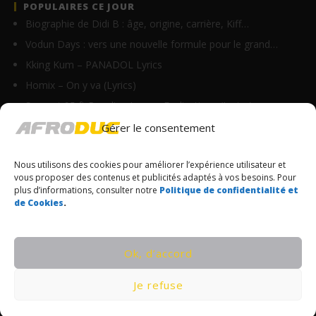
POPULAIRES CE JOUR
Biographie de Didi B : âge, origine, carrière, Kiff…
Vodun Days : vers une nouvelle formule pour le grand…
Kking Kum – PANADOL Lyrics
Homix – On y va (Lyrics)
Suspect 95 ft Roseline Layo – Explications (Lyrics)
Ghix – Axelerine Merryline (Lyrics)
Gérer le consentement
Daniel Banam – EL YAH Lyrics (Live recording)
Nous utilisons des cookies pour améliorer l’expérience utilisateur et
Kerchak – D (Lyrics)
vous proposer des contenus et publicités adaptés à vos besoins. Pour
Zeynab ft Miguelito – Lonbo (Lyrics)
plus d’informations, consulter notre
Politique de confidentialité et
de Cookies
.
Clash entre Tenor et Himra : le Camerounais relance…
© Copyrights Afroduc | Tous droits réservés
Ok, d’accord
CONDITIONS GÉNÉRALES
Je refuse
POLITIQUE DE CONFIDENTIALITÉ