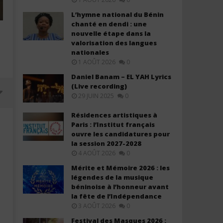
L’hymne national du Bénin
chanté en dendi : une
nouvelle étape dans la
valorisation des langues
nationales
1 AOÛT 2026
0
Daniel Banam – EL YAH Lyrics
(Live recording)
29 JUIN 2025
0
Résidences artistiques à
Paris : l’Institut français
ouvre les candidatures pour
la session 2027-2028
4 AOÛT 2026
0
Mérite et Mémoire 2026 : les
légendes de la musique
béninoise à l’honneur avant
la fête de l’Indépendance
3 AOÛT 2026
0
Black M ft. Ariel Sheney – Monter
Gims – Fantaisie (Lyrics / 
Festival des Masques 2026 :