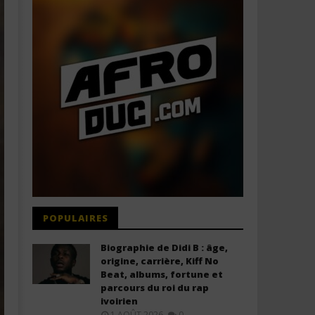
POPULAIRES
Biographie de Didi B : âge,
origine, carrière, Kiff No
Beat, albums, fortune et
parcours du roi du rap
ivoirien
1 AOÛT 2026
0