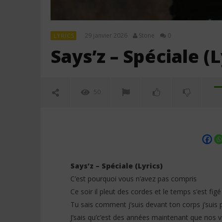
29 janvier 2026
Stone
0
LYRICS
Says’z – Spéciale (L
50
Says’z – Spéciale (Lyrics)
C’est pourquoi vous n’avez pas compris
Ce soir il pleut des cordes et le temps s’est figé
NOW VIEWING
Tu sais comment j’suis devant ton corps j’suis 
J’sais qu’c’est des années maintenant que nos 
Says’z – Spéciale (Lyrics)
Davido f