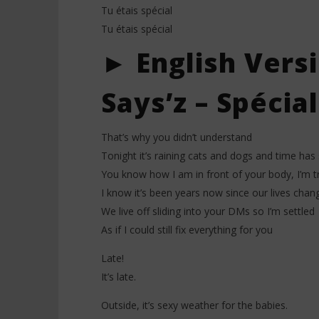
Tu étais spécial
Tu étais spécial
► English Vers
Says’z – Spécial
That’s why you didn’t understand
Tonight it’s raining cats and dogs and time has s
You know how I am in front of your body, I’m 
I know it’s been years now since our lives chan
We live off sliding into your DMs so I’m settled
As if I could still fix everything for you
Late!
It’s late.
Outside, it’s sexy weather for the babies.