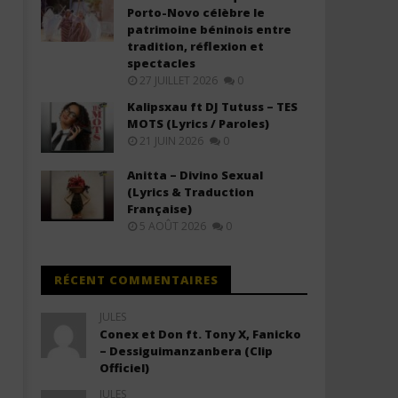
Descendre (Lyrics / Paroles)
Porto-Novo célèbre le
29
patrimoine béninois entre
janvier
29
2026
tradition, réflexion et
janvier
Stone
2026
spectacles
Stone
27 JUILLET 2026
0
Kalipsxau ft DJ Tutuss – TES
MOTS (Lyrics / Paroles)
21 JUIN 2026
0
Anitta – Divino Sexual
(Lyrics & Traduction
Française)
5 AOÛT 2026
0
RÉCENT COMMENTAIRES
JULES
Conex et Don ft. Tony X, Fanicko
– Dessiguimanzanbera (Clip
Officiel)
JULES