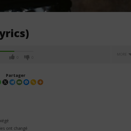
yrics)
MORE
0
0
Partager
piégé
vies ont changé
t. Aya Nakamura - Yaya
Olivier Cheuwa ft. Claudy Siar –