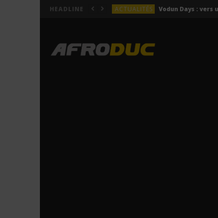
ACTUALITÉS
HEADLINE
LYRICS
Himra – Plus de love (Lyr
LYRICS
Anitta – Azul (Lyrics & 
LYRICS
LYRICS
ACTUALITÉS