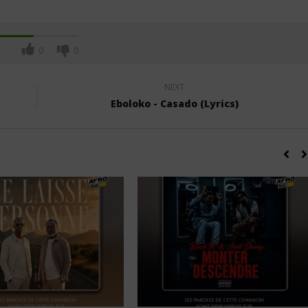
0
0
NEXT
Eboloko - Casado (Lyrics)