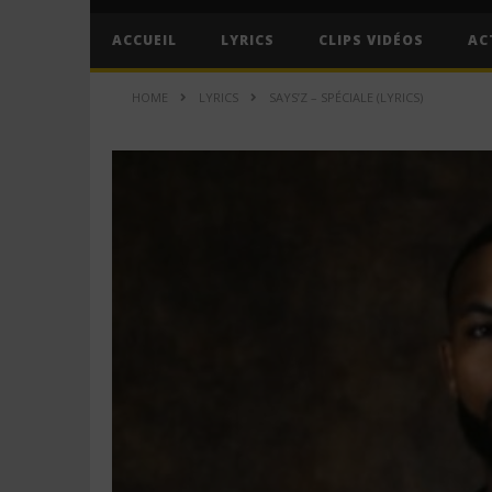
ACCUEIL
LYRICS
CLIPS VIDÉOS
AC
HOME
LYRICS
SAYS’Z – SPÉCIALE (LYRICS)