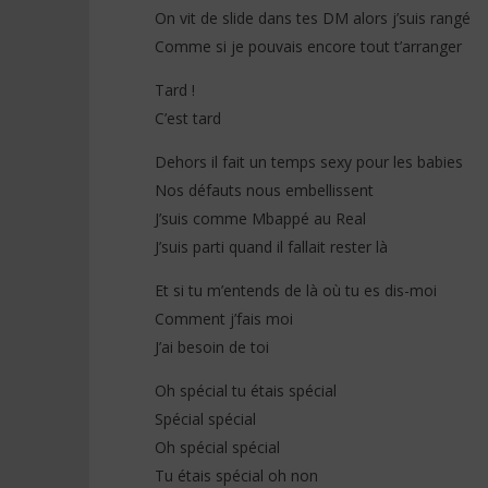
(Lyrics &
On vit de slide dans tes DM alors j’suis rangé
29
janvier
29
Comme si je pouvais encore tout t’arranger
2026
janvier
Stone
2026
Stone
Tard !
C’est tard
Dehors il fait un temps sexy pour les babies
Nos défauts nous embellissent
J’suis comme Mbappé au Real
J’suis parti quand il fallait rester là
Et si tu m’entends de là où tu es dis-moi
Comment j’fais moi
J’ai besoin de toi
Oh spécial tu étais spécial
Spécial spécial
Oh spécial spécial
Tu étais spécial oh non