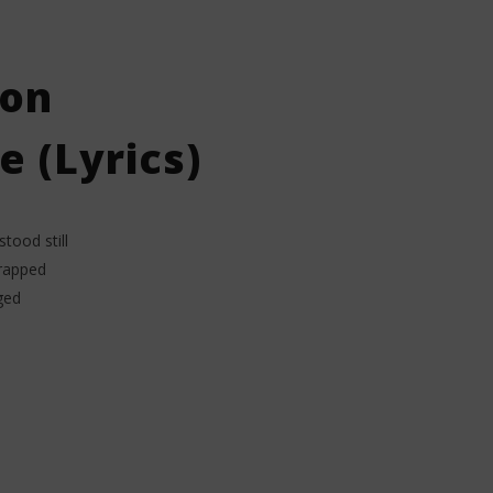
ion
e (Lyrics)
tood still
trapped
ged