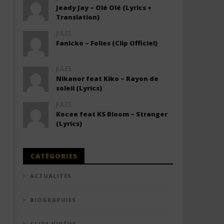
Jeady Jay – Olé Olé (Lyrics +
Translation)
JULES
Fanicko – Folies (Clip Officiel)
JULES
Nikanor feat Kiko – Rayon de
soleil (Lyrics)
JULES
Kocee feat KS Bloom – Stranger
(Lyrics)
CATÉGORIES
ACTUALITÉS
BIOGRAPHIES
CLIPS VIDÉOS