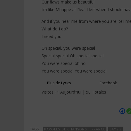
Our flaws make us beautiful
I’m like Mbappé at Real I left when I should ha
And if you hear me from where you are, tell m
What do I do?
I need you
Oh special, you were special
Special special Oh special special
You were special oh no
You were special You were special
Plus de Lyrics
Facebook
Visites : 1 Aujourd’hui | 50 Totales
TAGS:
PAROLES DE CHANSONS | FRANCE
SAYS'Z