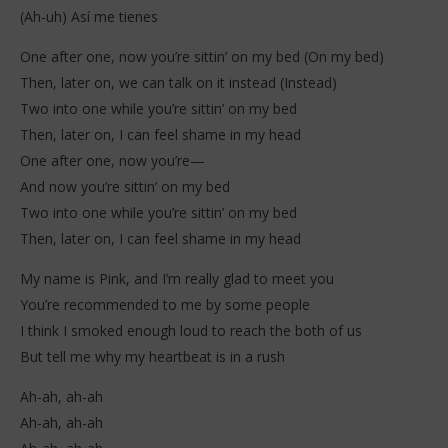
(Ah-uh) Así me tienes
One after one, now you’re sittin’ on my bed (On my bed)
Then, later on, we can talk on it instead (Instead)
Two into one while you’re sittin’ on my bed
Then, later on, I can feel shame in my head
One after one, now you’re—
And now you’re sittin’ on my bed
Two into one while you’re sittin’ on my bed
Then, later on, I can feel shame in my head
My name is Pink, and I’m really glad to meet you
You’re recommended to me by some people
I think I smoked enough loud to reach the both of us
But tell me why my heartbeat is in a rush
Ah-ah, ah-ah
Ah-ah, ah-ah