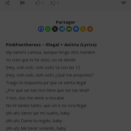
0
0
Partager
PinkPantheress – Illegal + Anitta (Lyrics)
My name’s Larissa, aunque tengo otro nombre
Yo creo que te he visto, no sé dónde
(Hey, ooh-ooh, ooh-ooh) Ya son las 12
(Hey, ooh-ooh, ooh-ooh) ¿Qué me propones?
Traigo la respuesta pa’ que se sienta ilegal
¿Por qué ser tan rico tiene que ser tan letal?
NOW VIEWING
Y eso, eso me viene a rescatar
PinkPantheress – Illegal + Anitta (Lyrics)
FAV
No te tardes tanto, que sin ti no vo’a llegar
21
21
(Ah-ah) Vamo’ pa’ mi cuarto, baby
janvier
jan
2026
202
(Ah-uh) Dame tu regalo, baby
Stone
S
(Ah-uh) Me tiene’ volando, baby