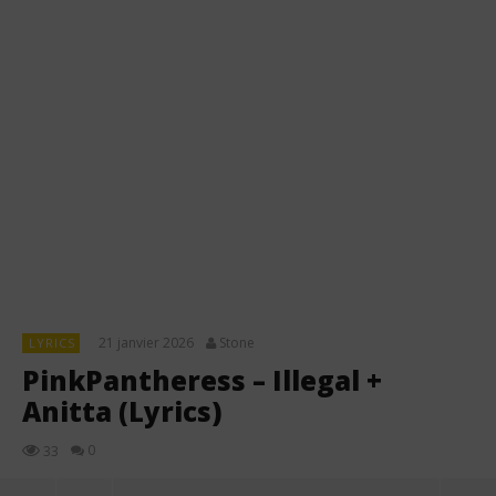
21 janvier 2026
Stone
LYRICS
PinkPantheress – Illegal +
Anitta (Lyrics)
0
33