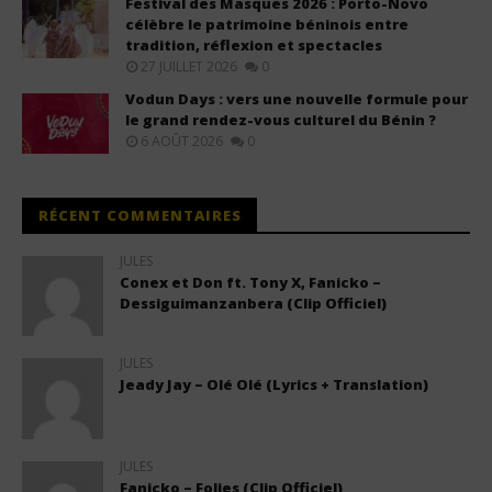
Festival des Masques 2026 : Porto-Novo
célèbre le patrimoine béninois entre
tradition, réflexion et spectacles
27 JUILLET 2026
0
Vodun Days : vers une nouvelle formule pour
le grand rendez-vous culturel du Bénin ?
6 AOÛT 2026
0
RÉCENT COMMENTAIRES
JULES
Conex et Don ft. Tony X, Fanicko –
Dessiguimanzanbera (Clip Officiel)
JULES
Jeady Jay – Olé Olé (Lyrics + Translation)
JULES
Fanicko – Folies (Clip Officiel)