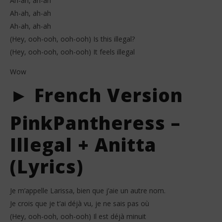
Ah-ah, ah-ah
Ah-ah, ah-ah
Ah-ah, ah-ah
(Hey, ooh-ooh, ooh-ooh) Is this illegal?
(Hey, ooh-ooh, ooh-ooh) It feels illegal
Wow
► French Version
PinkPantheress –
Illegal + Anitta
(Lyrics)
Je m’appelle Larissa, bien que j’aie un autre nom.
Je crois que je t’ai déjà vu, je ne sais pas où
(Hey, ooh-ooh, ooh-ooh) Il est déjà minuit