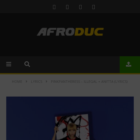
HOME
LYRICS
PINKPANTHERESS – ILLEGAL + ANITTA (LYRICS)