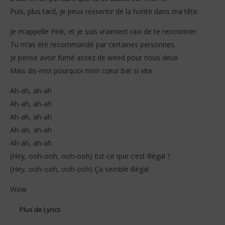
Puis, plus tard, je peux ressentir de la honte dans ma tête.
Je m’appelle Pink, et je suis vraiment ravi de te rencontrer.
Tu m’as été recommandé par certaines personnes.
Je pense avoir fumé assez de weed pour nous deux
Mais dis-moi pourquoi mon cœur bat si vite
Ah-ah, ah-ah
Ah-ah, ah-ah
Ah-ah, ah-ah
Ah-ah, ah-ah
Ah-ah, ah-ah
(Hey, ooh-ooh, ooh-ooh) Est-ce que c’est illégal ?
(Hey, ooh-ooh, ooh-ooh) Ça semble illégal
Wow
Plus de Lyrics