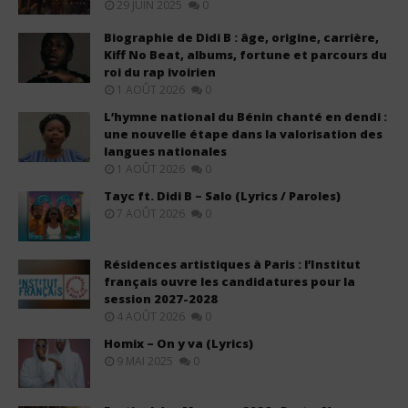
29 JUIN 2025
0
Biographie de Didi B : âge, origine, carrière,
Kiff No Beat, albums, fortune et parcours du
roi du rap ivoirien
1 AOÛT 2026
0
L’hymne national du Bénin chanté en dendi :
une nouvelle étape dans la valorisation des
langues nationales
1 AOÛT 2026
0
Tayc ft. Didi B – Salo (Lyrics / Paroles)
7 AOÛT 2026
0
Résidences artistiques à Paris : l’Institut
français ouvre les candidatures pour la
session 2027-2028
4 AOÛT 2026
0
Homix – On y va (Lyrics)
9 MAI 2025
0