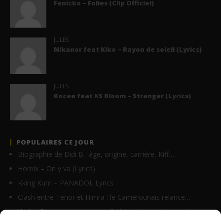
Fanicko – Folies (Clip Officiel)
JULES
Nikanor feat Kiko – Rayon de soleil (Lyrics)
JULES
Kocee feat KS Bloom – Stranger (Lyrics)
POPULAIRES CE JOUR
Biographie de Didi B : âge, origine, carrière, Kiff…
Homix – On y va (Lyrics)
Kking Kum – PANADOL Lyrics
Clash entre Tenor et Himra : le Camerounais relance…
Vodun Days : vers une nouvelle formule pour le grand…