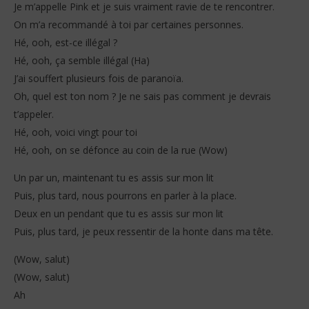
Je m’appelle Pink et je suis vraiment ravie de te rencontrer.
On m’a recommandé à toi par certaines personnes.
Hé, ooh, est-ce illégal ?
Hé, ooh, ça semble illégal (Ha)
J’ai souffert plusieurs fois de paranoïa.
Oh, quel est ton nom ? Je ne sais pas comment je devrais
t’appeler.
Hé, ooh, voici vingt pour toi
Hé, ooh, on se défonce au coin de la rue (Wow)
Un par un, maintenant tu es assis sur mon lit
Puis, plus tard, nous pourrons en parler à la place.
Deux en un pendant que tu es assis sur mon lit
Puis, plus tard, je peux ressentir de la honte dans ma tête.
(Wow, salut)
(Wow, salut)
Ah