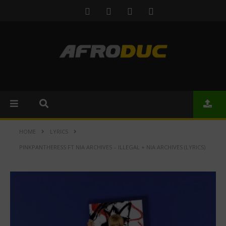
HOME
LYRICS
PINKPANTHERESS FT NIA ARCHIVES – ILLEGAL + NIA ARCHIVES (LYRICS)