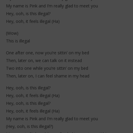
My name is Pink and I’m really glad to meet you
Hey, ooh, is this illegal?
Hey, ooh, it feels illegal (Ha)
(Wow)
This is illegal
One after one, now you’re sittin’ on my bed
Then, later on, we can talk on it instead
Two into one while you’re sittin’ on my bed
Then, later on, I can feel shame in my head
Hey, ooh, is this illegal?
Hey, ooh, it feels illegal (Ha)
Hey, ooh, is this illegal?
Hey, ooh, it feels illegal (Ha)
My name is Pink and I’m really glad to meet you
(Hey, ooh, is this illegal?)