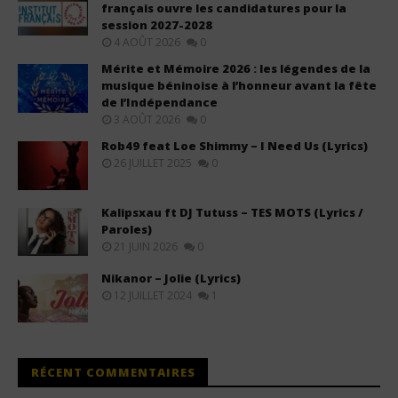
français ouvre les candidatures pour la
session 2027-2028
4 AOÛT 2026
0
Mérite et Mémoire 2026 : les légendes de la
musique béninoise à l’honneur avant la fête
de l’Indépendance
3 AOÛT 2026
0
Rob49 feat Loe Shimmy – I Need Us (Lyrics)
26 JUILLET 2025
0
Kalipsxau ft DJ Tutuss – TES MOTS (Lyrics /
Paroles)
21 JUIN 2026
0
Nikanor – Jolie (Lyrics)
12 JUILLET 2024
1
RÉCENT COMMENTAIRES