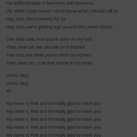
S
I’ve suffered quite a few times with paranoia
2026
Stone
Oh, what’s your name? I don’t know what I should call ya
Hey, ooh, here’s twenty for ya
Hey, ooh, we’re getting high around the corner (Wow)
One after one, now you’re sittin’ on my bed
Then, later on, we can talk on it instead
Two into one while you’re sittin’ on my bed
Then, later on, I can feel shame in my head
(Wow, hey)
(Wow, hey)
Ah
My name is Pink and I’m really glad to meet you
My name is Pink and I’m really glad to meet you
My name is Pink and I’m really glad to meet you
My name is Pink and I’m really glad to meet you
My name is Pink and I’m really glad to meet you