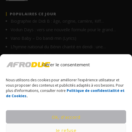
POPULAIRES CE JOUR
Biographie de Didi B : âge, origine, carrière, Kiff…
Vodun Days : vers une nouvelle formule pour le grand…
Vano Baby – Do bandi min (Lyrics)
L’hymne national du Bénin chanté en dendi : une…
Homix – On y va (Lyrics)
JID feat Clipse – Community (Lyrics)
Gérer le consentement
Joshua Baraka – This Time (Lyrics)
Nous utilisons des cookies pour améliorer l’expérience utilisateur et
Axel Merryl feat Santrinos Raphael – Je…
vous proposer des contenus et publicités adaptés à vos besoins. Pour
Tyaf – Chérie Pam (Clip Officiel)
plus d’informations, consulter notre
Politique de confidentialité et
de Cookies
.
DaBaby – DON’T INSULT ME (Lyrics)
© Copyrights Afroduc | Tous droits réservés
Ok, d’accord
CONDITIONS GÉNÉRALES
Je refuse