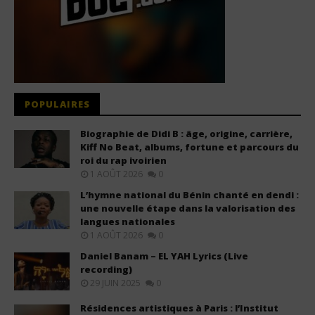
POPULAIRES
Biographie de Didi B : âge, origine, carrière,
Kiff No Beat, albums, fortune et parcours du
roi du rap ivoirien
1 AOÛT 2026
0
L’hymne national du Bénin chanté en dendi :
une nouvelle étape dans la valorisation des
langues nationales
1 AOÛT 2026
0
Daniel Banam – EL YAH Lyrics (Live
recording)
29 JUIN 2025
0
Résidences artistiques à Paris : l’Institut