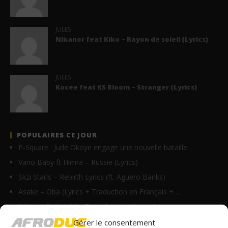
JULES
Nikanor feat Kiko – Rayon de soleil (Lyrics)
JULES
Kocee feat KS Bloom – Stranger (Lyrics)
POPULAIRES CE JOUR
P-Square : Jude Okoye engage une nouvelle bataille…
Vano Baby ft Himra – Russie (Lyrics)
Skzi Starls – Rebirth Lyrics (ft. Aguero Banks)
Asake – Oba (Lyrics + Traduction en Français +…
Nikanor ft Krys M – Tu parles trop (Lyrics)
Fally Ipupa – Kitamata (Lyrics & Traduction)
Gérer le consentement