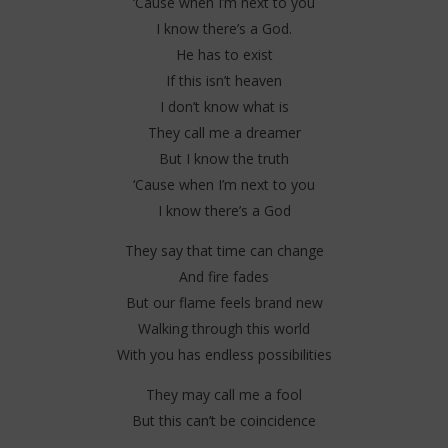
‘Cause when I’m next to you
I know there’s a God.
He has to exist
If this isn’t heaven
I don’t know what is
They call me a dreamer
But I know the truth
‘Cause when I’m next to you
I know there’s a God
They say that time can change
And fire fades
But our flame feels brand new
Walking through this world
With you has endless possibilities
They may call me a fool
But this can’t be coincidence