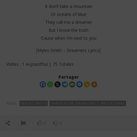
It don’t take a mountain
Or oceans of blue
They call me a dreamer
But I know the truth
‘Cause when I’m next to you
[Myles Smith – Dreamers Lyrics]
Visites : 1 Aujourd’hui | 75 Totales
Partager
TAGS:
MYLES SMITH
PAROLES DE CHANSONS | ANGLETERRE
0
0