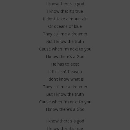
I know there’s a god
I know that it’s true
It don’t take a mountain
Or oceans of blue
They call me a dreamer
But I know the truth
‘Cause when I’m next to you
I know there’s a God
He has to exist
If this isn’t heaven
I don’t know what is
They call me a dreamer
But I know the truth
‘Cause when I’m next to you
I know there’s a God
I know there’s a god
I know that it’s true