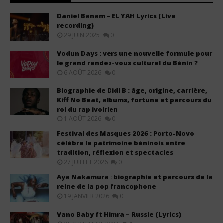
Daniel Banam – EL YAH Lyrics (Live
recording)
29 JUIN 2025
0
Vodun Days : vers une nouvelle formule pour
le grand rendez-vous culturel du Bénin ?
6 AOÛT 2026
0
Biographie de Didi B : âge, origine, carrière,
Kiff No Beat, albums, fortune et parcours du
roi du rap ivoirien
1 AOÛT 2026
0
Festival des Masques 2026 : Porto-Novo
célèbre le patrimoine béninois entre
tradition, réflexion et spectacles
27 JUILLET 2026
0
Aya Nakamura : biographie et parcours de la
reine de la pop francophone
19 JANVIER 2026
0
Vano Baby ft Himra – Russie (Lyrics)