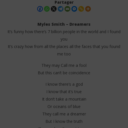
Partager
Myles Smith – Dreamers
It’s funny how there’s 7 billion people in the world and I found
you
It’s crazy how from all the places all the faces that you found
me too
They may Call me a fool
NOW VIEWING
But this can’t be coincidence
Myles Smith – Dreamers Lyrics
FAV
I know there’s a god
25
25
I know that it’s true
mai
mai
2025
202
It don’t take a mountain
Stone
S
Or oceans of blue
They call me a dreamer
But I know the truth