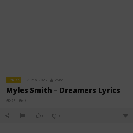
25 mai 2025
Stone
LYRICS
Myles Smith – Dreamers Lyrics
0
75
0
0