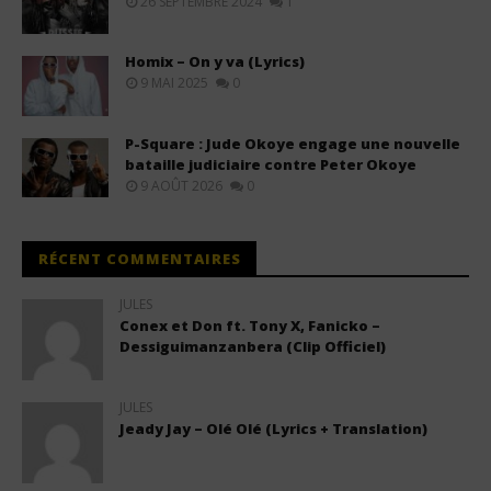
26 SEPTEMBRE 2024
1
Homix – On y va (Lyrics)
9 MAI 2025
0
P-Square : Jude Okoye engage une nouvelle
bataille judiciaire contre Peter Okoye
9 AOÛT 2026
0
RÉCENT COMMENTAIRES
JULES
Conex et Don ft. Tony X, Fanicko –
Dessiguimanzanbera (Clip Officiel)
JULES
Jeady Jay – Olé Olé (Lyrics + Translation)