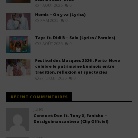
4 AOÛT 2026
0
Homix – On y va (Lyrics)
9 MAI 2025
0
Tayc ft. Didi B – Salo (Lyrics / Paroles)
7 AOÛT 2026
0
Festival des Masques 2026 : Porto-Novo
célèbre le patrimoine béninois entre
tradition, réflexion et spectacles
27 JUILLET 2026
0
RÉCENT COMMENTAIRES
JULES
Conex et Don ft. Tony X, Fanicko –
Dessiguimanzanbera (Clip Officiel)