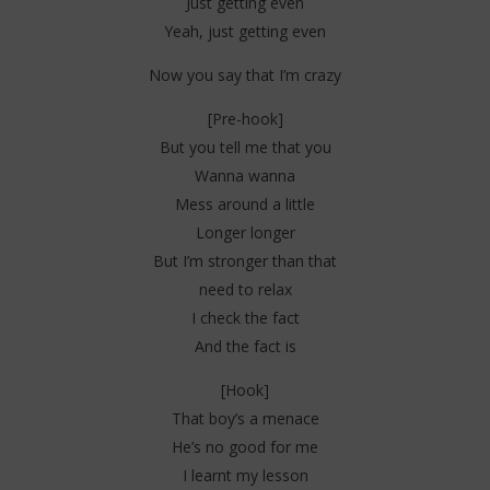
Just getting even
Yeah, just getting even
Now you say that I’m crazy
[Pre-hook]
But you tell me that you
Wanna wanna
Mess around a little
Longer longer
But I’m stronger than that
need to relax
I check the fact
And the fact is
[Hook]
That boy’s a menace
He’s no good for me
I learnt my lesson