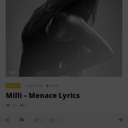
3 juin 2025
Stone
LYRICS
Milli – Menace Lyrics
0
193
0
0