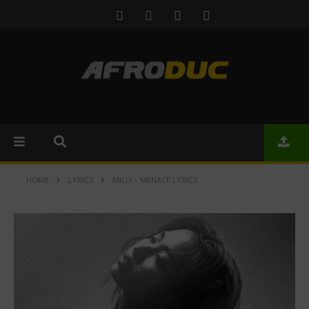
HOME
LYRICS
MILLI – MENACE LYRICS