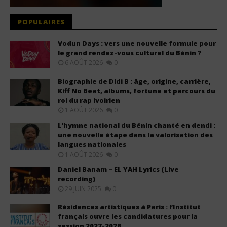
POPULAIRES
Vodun Days : vers une nouvelle formule pour
le grand rendez-vous culturel du Bénin ?
6 AOÛT 2026
0
Biographie de Didi B : âge, origine, carrière,
Kiff No Beat, albums, fortune et parcours du
roi du rap ivoirien
1 AOÛT 2026
0
L’hymne national du Bénin chanté en dendi :
une nouvelle étape dans la valorisation des
langues nationales
1 AOÛT 2026
0
Daniel Banam – EL YAH Lyrics (Live
recording)
29 JUIN 2025
0
Résidences artistiques à Paris : l’Institut
français ouvre les candidatures pour la
session 2027-2028