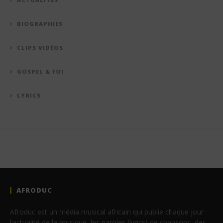
BIOGRAPHIES
CLIPS VIDÉOS
GOSPEL & FOI
LYRICS
AFRODUC
Afroduc est un média musical africain qui publie chaque jour
l’actualité de la musique, les paroles (lyrics) de chansons, des