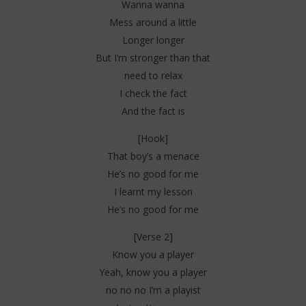
Wanna wanna
Mess around a little
Longer longer
But I’m stronger than that
need to relax
I check the fact
And the fact is
[Hook]
That boy’s a menace
He’s no good for me
I learnt my lesson
He’s no good for me
[Verse 2]
Know you a player
Yeah, know you a player
no no no I’m a playist