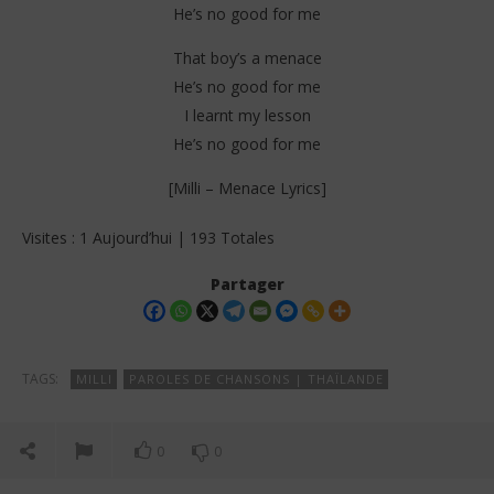
He’s no good for me
That boy’s a menace
He’s no good for me
I learnt my lesson
He’s no good for me
[Milli – Menace Lyrics]
Visites : 1 Aujourd’hui | 193 Totales
Partager
TAGS:
MILLI
PAROLES DE CHANSONS | THAÏLANDE
0
0