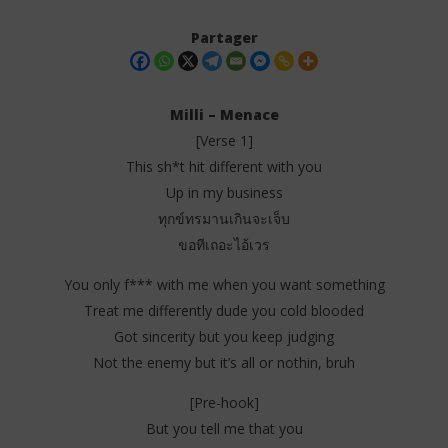
Partager
Milli – Menace
[Verse 1]
This sh*t hit different with you
Up in my business
ทุกข์ทรมานเกินจะเจ็บ
ขอทีเถอะไอ้เวร
NOW VIEWING
You only f*** with me when you want something
Treat me differently dude you cold blooded
Milli – Menace Lyrics
FIF
LI
Got sincerity but you keep judging
3
juin
3
Not the enemy but it’s all or nothin, bruh
2025
juin
Stone
202
[Pre-hook]
S
But you tell me that you