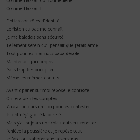
Comme Hassan ou Boumediene
Comme Hassan II
Fini les contrôles d’identité
Le fiston du bac me connaît
Je me baladais sans sécurité
Tellement serein qu’il pensait que j’étais armé
Tout pour les marmots papa désolé
Maintenant j’ai compris
J’suis trop fier pour plier
Même les mêmes contrits
Avant d’parler sur moi repose le contexte
On fera bien les comptes
Y’aura toujours un con pour les contester
Ils ont déjà goûté la pureté
Mais y’a toujours un schlatt qui veut retester
J’enlève la poussière et je repèse tout
Je fais tout saboter si je la sens pas