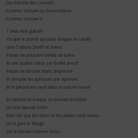
J’ai cherché des conseils
30
30
janvier
jan
Comme Hassan ou Boumediene
2026
202
Stone
S
Comme Hassan II
T Max Arai guitare
Y’a que le plomb qui peut stopper la cavale
Que Crabolo Srinth et Barra
Putain de poucave bande de barra
Ils ont quatre chiras j’ai l’bullet proof
Putain de dossier blanc d’épreuve
Et j’empile les épreuves par épreuve
Et le pétard est neuf dans la voiture neuve
En pétard en braque on prenait les lobes
On leur laissait l’offre
Bien sûr que les vitres et les jantes sont noires
On a garé le Range
Sur le terrain comme Zizou