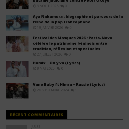
bataille judiciaire contre Peter Okoye
9 AOÛT 2026
0
Aya Nakamura : biographie et parcours de la
reine de la pop francophone
19 JANVIER 2026
0
Festival des Masques 2026 : Porto-Novo
célèbre le patrimoine béninois entre
tradition, réflexion et spectacles
27 JUILLET 2026
0
Homix – On y va (Lyrics)
9 MAI 2025
0
Vano Baby ft Himra – Russie (Lyrics)
26 SEPTEMBRE 2024
1
RÉCENT COMMENTAIRES
JULES