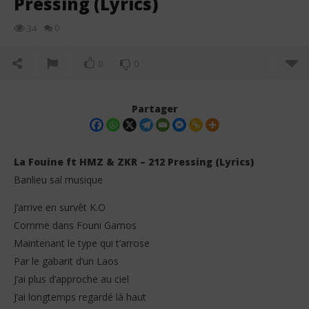
Pressing (Lyrics)
0
34
0
0
Partager
La Fouine ft HMZ & ZKR – 212 Pressing (Lyrics)
Banlieu sal musique
J’arrive en survêt K.O
Comme dans Founi Gamos
Maintenant le type qui t’arrose
Par le gabarit d’un Laos
NOW VIEWING
J’ai plus d’approche au ciel
J’ai longtemps regardé là haut
La Fouine ft HMZ & ZKR – 212 Pressing (Lyrics)
La 