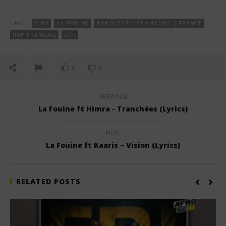
TAGS:
HMZ
LA FOUINE
PAROLES DE CHANSONS | FRANCE
RAP FRANÇAIS
ZKR
0
0
PREVIOUS
La Fouine ft Himra - Tranchées (Lyrics)
NEXT
La Fouine ft Kaaris – Vision (Lyrics)
RELATED POSTS