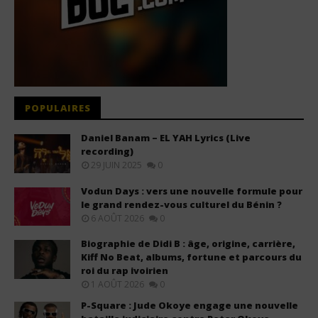
POPULAIRES
Daniel Banam – EL YAH Lyrics (Live
recording)
29 JUIN 2025
0
Vodun Days : vers une nouvelle formule pour
le grand rendez-vous culturel du Bénin ?
6 AOÛT 2026
0
Biographie de Didi B : âge, origine, carrière,
Kiff No Beat, albums, fortune et parcours du
roi du rap ivoirien
1 AOÛT 2026
0
P-Square : Jude Okoye engage une nouvelle