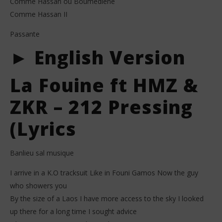
Comme Hassan ou Boumediene
Comme Hassan II
Passante
► English Version
La Fouine ft HMZ &
ZKR – 212 Pressing
(Lyrics
Banlieu sal musique
I arrive in a K.O tracksuit Like in Founi Gamos Now the guy
who showers you
By the size of a Laos I have more access to the sky I looked
up there for a long time I sought advice