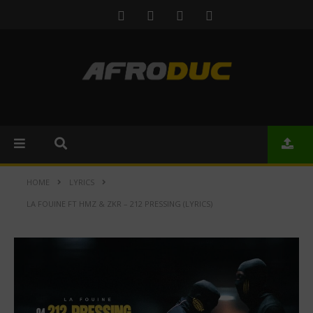
HOME
LYRICS
LA FOUINE FT HMZ & ZKR – 212 PRESSING (LYRICS)