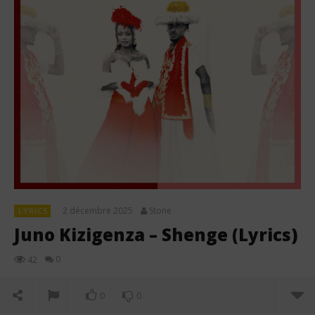
2 décembre 2025
Stone
LYRICS
Juno Kizigenza – Shenge (Lyrics)
0
42
0
0