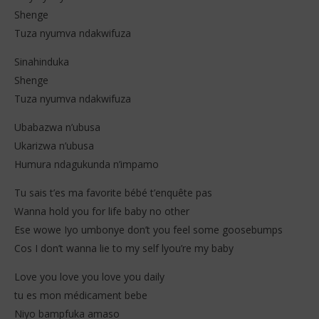
Shenge
Tuza nyumva ndakwifuza
Sinahinduka
Shenge
Tuza nyumva ndakwifuza
Ubabazwa n’ubusa
Ukarizwa n’ubusa
Humura ndagukunda n’impamo
Tu sais t’es ma favorite bébé t’enquête pas
Wanna hold you for life baby no other
Ese wowe Iyo umbonye don’t you feel some goosebumps
Cos I don’t wanna lie to my self lyou’re my baby
Love you love you love you daily
tu es mon médicament bebe
Niyo bampfuka amaso