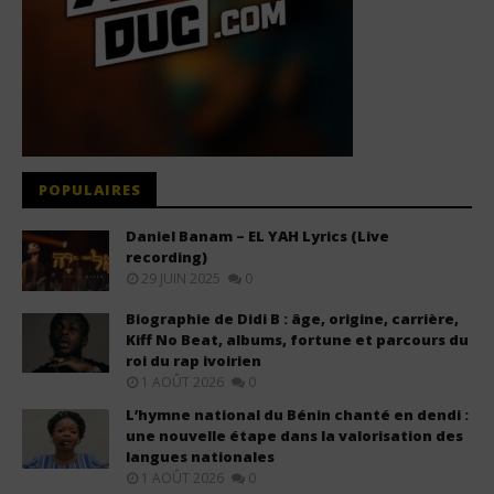
POPULAIRES
Daniel Banam – EL YAH Lyrics (Live
recording)
29 JUIN 2025
0
Biographie de Didi B : âge, origine, carrière,
Kiff No Beat, albums, fortune et parcours du
roi du rap ivoirien
1 AOÛT 2026
0
L’hymne national du Bénin chanté en dendi :
une nouvelle étape dans la valorisation des
langues nationales
1 AOÛT 2026
0