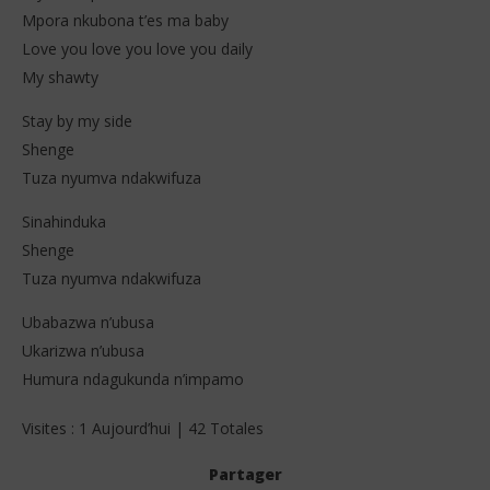
Mpora nkubona t’es ma baby
Love you love you love you daily
My shawty
Stay by my side
Shenge
Tuza nyumva ndakwifuza
Sinahinduka
Shenge
Tuza nyumva ndakwifuza
Ubabazwa n’ubusa
Ukarizwa n’ubusa
Humura ndagukunda n’impamo
Visites : 1 Aujourd’hui | 42 Totales
Partager