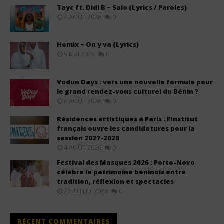
Tayc ft. Didi B – Salo (Lyrics / Paroles)
7 AOÛT 2026
0
Homix – On y va (Lyrics)
9 MAI 2025
0
Vodun Days : vers une nouvelle formule pour
le grand rendez-vous culturel du Bénin ?
6 AOÛT 2026
0
Résidences artistiques à Paris : l’Institut
français ouvre les candidatures pour la
session 2027-2028
4 AOÛT 2026
0
Festival des Masques 2026 : Porto-Novo
célèbre le patrimoine béninois entre
tradition, réflexion et spectacles
27 JUILLET 2026
0
RÉCENT COMMENTAIRES