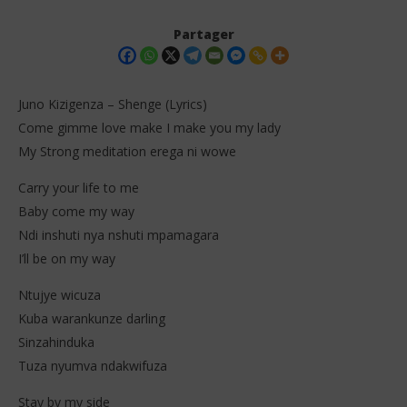
Partager
Juno Kizigenza – Shenge (Lyrics)
Come gimme love make I make you my lady
My Strong meditation erega ni wowe
Carry your life to me
Baby come my way
Ndi inshuti nya nshuti mpamagara
NOW VIEWING
I’ll be on my way
Juno Kizigenza – Shenge (Lyrics)
Isr
Ntujye wicuza
Tra
2
Kuba warankunze darling
décembre
2
2025
dé
Sinzahinduka
Stone
202
Tuza nyumva ndakwifuza
S
Stay by my side