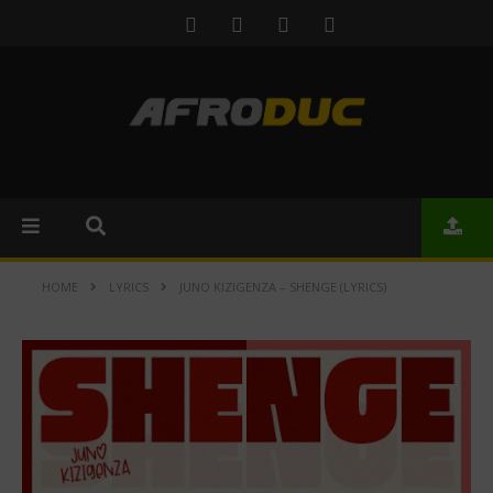
HOME
LYRICS
JUNO KIZIGENZA – SHENGE (LYRICS)