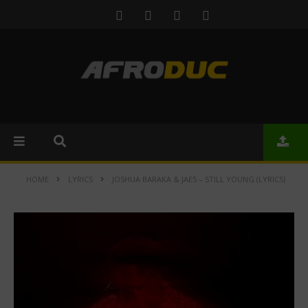
HOME
LYRICS
JOSHUA BARAKA & JAE5 – STILL YOUNG (LYRICS)