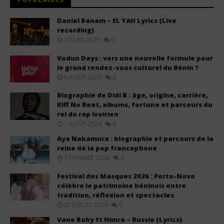
Daniel Banam – EL YAH Lyrics (Live
recording)
29 JUIN 2025
0
Vodun Days : vers une nouvelle formule pour
le grand rendez-vous culturel du Bénin ?
6 AOÛT 2026
0
Biographie de Didi B : âge, origine, carrière,
Kiff No Beat, albums, fortune et parcours du
roi du rap ivoirien
1 AOÛT 2026
0
Aya Nakamura : biographie et parcours de la
reine de la pop francophone
19 JANVIER 2026
0
Festival des Masques 2026 : Porto-Novo
célèbre le patrimoine béninois entre
tradition, réflexion et spectacles
27 JUILLET 2026
0
Vano Baby ft Himra – Russie (Lyrics)