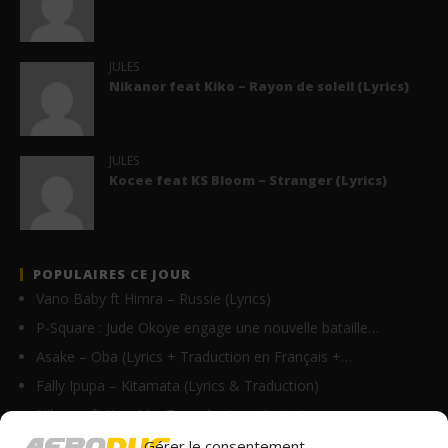
JULES
Nikanor feat Kiko – Rayon de soleil (Lyrics)
JULES
Kocee feat KS Bloom – Stranger (Lyrics)
POPULAIRES CE JOUR
Vano Baby ft Himra – Russie (Lyrics)
P-Square : Jude Okoye engage une nouvelle bataille…
Asake – Oba (Lyrics + Traduction en Français +…
Fally Ipupa – Kitamata (Lyrics & Traduction)
Nikanor ft Krys M – Tu parles trop (Lyrics)
Axel Merryl feat Toofan – Gba gba (Lyrics)
Gérer le consentement