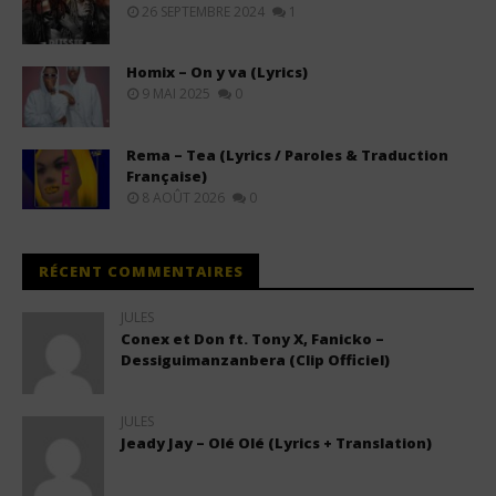
26 SEPTEMBRE 2024
1
Homix – On y va (Lyrics)
9 MAI 2025
0
Rema – Tea (Lyrics / Paroles & Traduction
Française)
8 AOÛT 2026
0
RÉCENT COMMENTAIRES
JULES
Conex et Don ft. Tony X, Fanicko –
Dessiguimanzanbera (Clip Officiel)
JULES
Jeady Jay – Olé Olé (Lyrics + Translation)