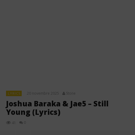
20 novembre 2025
Stone
LYRICS
Joshua Baraka & Jae5 – Still
Young (Lyrics)
0
41