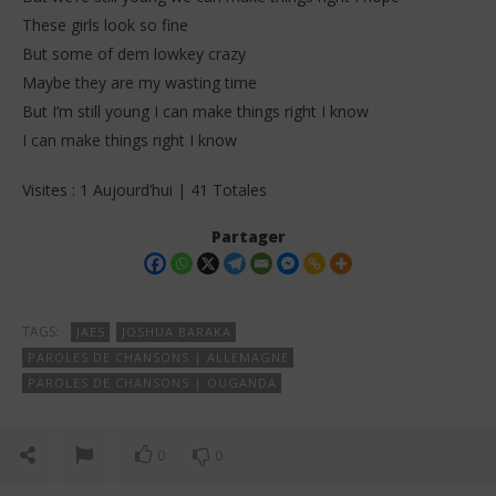
These girls look so fine
But some of dem lowkey crazy
Maybe they are my wasting time
But I’m still young I can make things right I know
I can make things right I know
Visites : 1 Aujourd’hui | 41 Totales
Partager
TAGS:
JAE5
JOSHUA BARAKA
PAROLES DE CHANSONS | ALLEMAGNE
PAROLES DE CHANSONS | OUGANDA
0
0