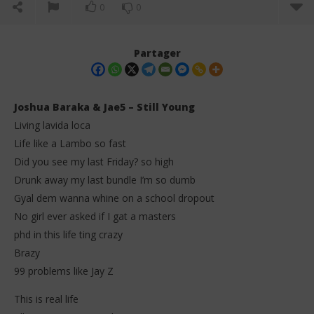
0
0
Partager
Joshua Baraka & Jae5 – Still Young
Living lavida loca
Life like a Lambo so fast
Did you see my last Friday? so high
Drunk away my last bundle I’m so dumb
Gyal dem wanna whine on a school dropout
No girl ever asked if I gat a masters
NOW VIEWING
phd in this life ting crazy
Joshua Baraka & Jae5 – Still Young (Lyrics)
El
Brazy
Tra
20
99 problems like Jay Z
novembre
20
2025
no
Stone
This is real life
202
S