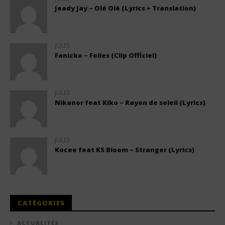
Jeady Jay – Olé Olé (Lyrics + Translation)
JULES
Fanicko – Folies (Clip Officiel)
JULES
Nikanor feat Kiko – Rayon de soleil (Lyrics)
JULES
Kocee feat KS Bloom – Stranger (Lyrics)
CATÉGORIES
ACTUALITÉS