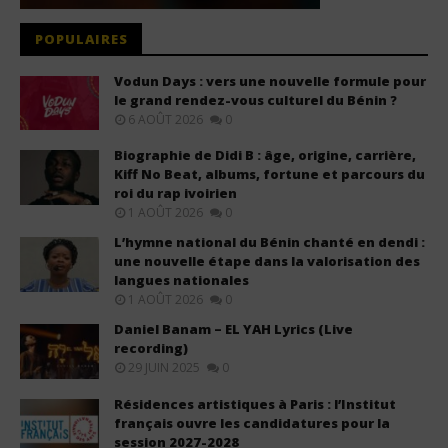
POPULAIRES
Vodun Days : vers une nouvelle formule pour
le grand rendez-vous culturel du Bénin ?
6 AOÛT 2026
0
Biographie de Didi B : âge, origine, carrière,
Kiff No Beat, albums, fortune et parcours du
roi du rap ivoirien
1 AOÛT 2026
0
L’hymne national du Bénin chanté en dendi :
une nouvelle étape dans la valorisation des
langues nationales
1 AOÛT 2026
0
Daniel Banam – EL YAH Lyrics (Live
recording)
29 JUIN 2025
0
Résidences artistiques à Paris : l’Institut
français ouvre les candidatures pour la
session 2027-2028