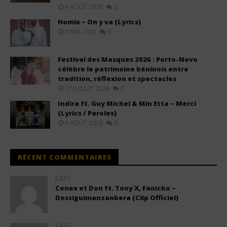
4 AOÛT 2026
0
Homix – On y va (Lyrics)
9 MAI 2025
0
Festival des Masques 2026 : Porto-Novo
célèbre le patrimoine béninois entre
tradition, réflexion et spectacles
27 JUILLET 2026
0
Indira ft. Guy Michel & Min Etta – Merci
(Lyrics / Paroles)
6 AOÛT 2026
0
RÉCENT COMMENTAIRES
JULES
Conex et Don ft. Tony X, Fanicko –
Dessiguimanzanbera (Clip Officiel)
JULES