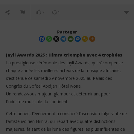
7
1
Partager
Jayli Awards 2025 : Himra triomphe avec 4 trophées
La prestigieuse cérémonie des Jayli Awards, qui récompense
chaque année les meilleurs acteurs de la musique africaine,
s’est tenue ce samedi 29 novembre 2025 au Palais des
Congrès du Sofitel Abidjan Hôtel Ivoire.
Un rendez-vous majeur, glamour et déterminant pour
l’industrie musicale du continent.
NOW VIEWING
Cette année, l’événement a consacré l’ascension fulgurante de
Jayli Awards 2025 : Himra triomphe avec 4 trophées
Him
l’artiste ivoirien Himra, qui repart avec quatre distinctions
30
30
novembre
no
majeures, faisant de lui l’une des figures les plus influentes de
2025
202