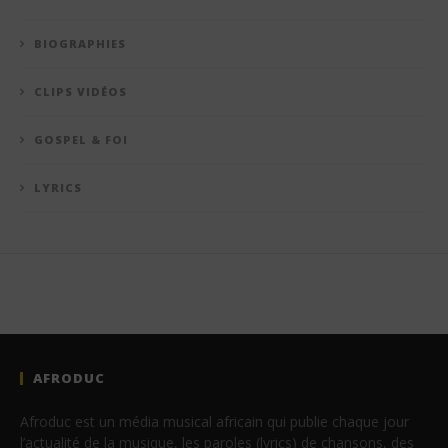
BIOGRAPHIES
CLIPS VIDÉOS
GOSPEL & FOI
LYRICS
AFRODUC
Afroduc est un média musical africain qui publie chaque jour
l’actualité de la musique, les paroles (lyrics) de chansons, des