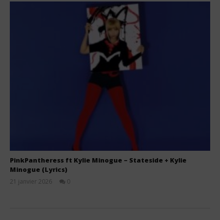
PinkPantheress ft Kylie Minogue – Stateside + Kylie
Minogue (Lyrics)
21 janvier 2026
0
Stone