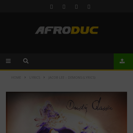
HOME
LYRICS
JACOB LEE – DEMONS (LYRICS)