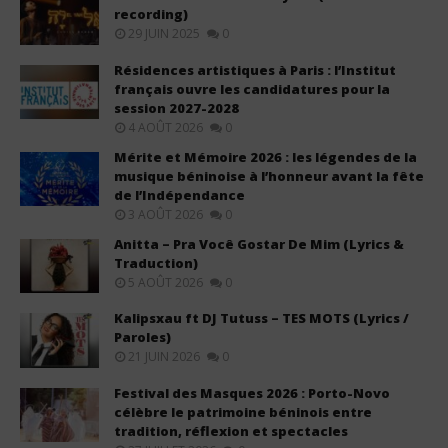
recording)
29 JUIN 2025
0
Résidences artistiques à Paris : l’Institut
français ouvre les candidatures pour la
session 2027-2028
4 AOÛT 2026
0
Mérite et Mémoire 2026 : les légendes de la
musique béninoise à l’honneur avant la fête
de l’Indépendance
3 AOÛT 2026
0
Anitta – Pra Você Gostar De Mim (Lyrics &
Traduction)
5 AOÛT 2026
0
Kalipsxau ft DJ Tutuss – TES MOTS (Lyrics /
Paroles)
21 JUIN 2026
0
Festival des Masques 2026 : Porto-Novo
célèbre le patrimoine béninois entre
tradition, réflexion et spectacles