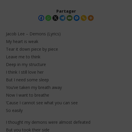
Partager
Jacob Lee – Demons (Lyrics)
My heart is weak
Tear it down piece by piece
Leave me to think
Deep in my structure
I think I still love her
But I need some sleep
NOW VIEWING
You’ve taken my breath away
Jacob Lee – Demons (Lyrics)
Pi
Now I want to breathe
Mi
10
‘Cause I cannot see what you can see
décembre
10
2025
So easily
dé
Stone
202
S
I thought my demons were almost defeated
But you took their side