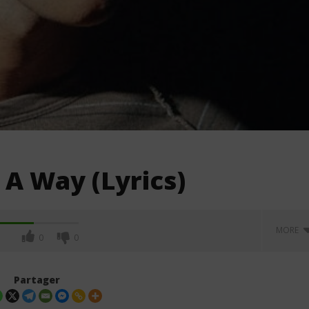
 A Way (Lyrics)
MORE
0
0
Partager