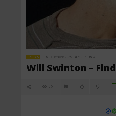
10 décembre 2025
Stone
0
LYRICS
Will Swinton – Find
36