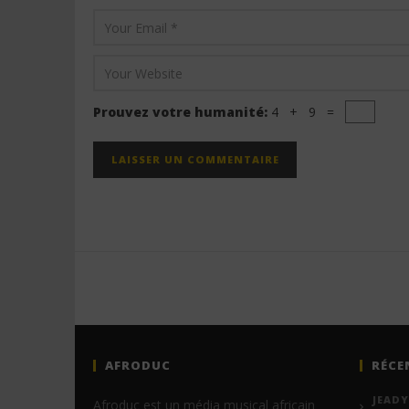
Prouvez votre humanité:
4 + 9 =
AFRODUC
RÉCE
JEADY
Afroduc est un média musical africain