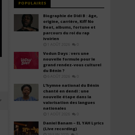
POPULAIRES
Biographie de Didi B : âge,
origine, carrière, Kiff No
Beat, albums, fortune et
parcours du roi du rap
ivoirien
1 AOÛT 2026
0
Vodun Days : vers une
nouvelle formule pour le
grand rendez-vous culturel
du Bénin ?
6 AOÛT 2026
0
L’hymne national du Bénin
chanté en dendi : une
nouvelle étape dans la
valorisation des langues
nationales
1 AOÛT 2026
0
Daniel Banam – EL YAH Lyrics
(Live recording)
29 JUIN 2025
0