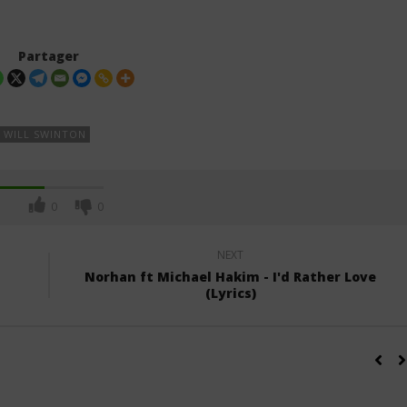
Partager
WILL SWINTON
0
0
NEXT
Norhan ft Michael Hakim - I'd Rather Love
(Lyrics)