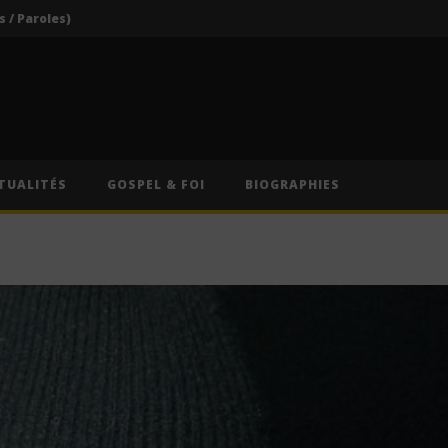
s / Paroles)
Vodun Days : vers une nouvelle formule pour le grand rendez-vous culturel du Bénin ?
ics / Paroles)
Traduction Française)
Anitta – Divino Sexual (Lyrics & Traduction Française)
TUALITÉS
GOSPEL & FOI
BIOGRAPHIES
s / Paroles)