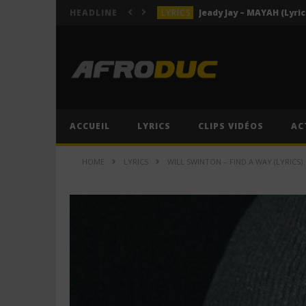
LYRICS
Jeady Jay – MAYAH (Lyric
HEADLINE
ACTUALITÉS
LYRICS
Himra – Plus de love (Lyr
LYRICS
Anitta – Azul (Lyrics & 
LYRICS
ACCUEIL
LYRICS
CLIPS VIDÉOS
AC
LYRICS
Jeady Jay – MAYAH (Lyric
HOME
LYRICS
WILL SWINTON – FIND A WAY (LYRICS)