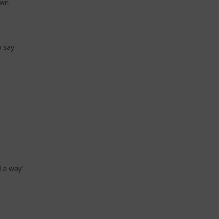
own
o say
d a way’