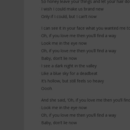
So honey leave your things and let your hair d
I wish I could make us brand new
Only if I could, but I can’t now
I can see it in your face what you wanted me t
Oh, if you love me then you’ll find a way
Look me in the eye now
Oh, if you love me then you’ll find a way
Baby, don’t lie now
I see a dark night in the valley
Like a blue sky for a deadbeat
It’s hollow, but still feels so heavy
Oooh
And she said, ‘Oh, if you love me then you’ll fin
Look me in the eye now
Oh, if you love me then you’ll find a way
Baby, don’t lie now