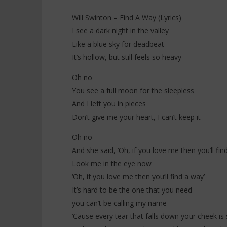
Will Swinton – Find A Way (Lyrics)
I see a dark night in the valley
Like a blue sky for deadbeat
NOW VIEWING
It’s hollow, but still feels so heavy
Will Swinton – Find A Way (Lyrics)
Rosé - Me
Oh no
10
10
You see a full moon for the sleepless
décembre
décembre
2025
2025
And I left you in pieces
Stone
Stone
Don’t give me your heart, I can’t keep it
Oh no
And she said, ‘Oh, if you love me then you’ll fin
Look me in the eye now
‘Oh, if you love me then you’ll find a way’
It’s hard to be the one that you need
you can’t be calling my name
‘Cause every tear that falls down your cheek is