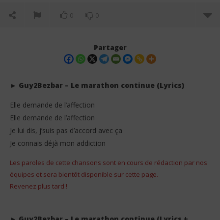
0
0
Partager
► Guy2Bezbar – Le marathon continue (Lyrics)
Elle demande de l’affection
Elle demande de l’affection
Je lui dis, j’suis pas d’accord avec ça
Je connais déjà mon addiction
Les paroles de cette chansons sont en cours de rédaction par nos
NOW VIEWING
équipes et sera bientôt disponible sur cette page.
Guy2Bezbar – Le marathon continue (Lyrics +
Jea
Revenez plus tard !
Translation)
2
juin
2
202
juin
S
► Guy2Bezbar – Le marathon continue (Lyrics +