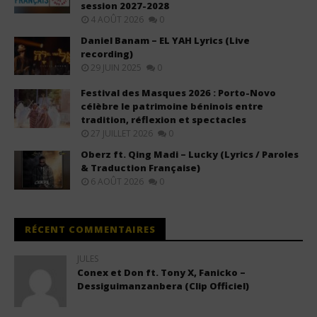
session 2027-2028
4 AOÛT 2026
0
Daniel Banam – EL YAH Lyrics (Live
recording)
29 JUIN 2025
0
Festival des Masques 2026 : Porto-Novo
célèbre le patrimoine béninois entre
tradition, réflexion et spectacles
27 JUILLET 2026
0
Oberz ft. Qing Madi – Lucky (Lyrics / Paroles
& Traduction Française)
6 AOÛT 2026
0
RÉCENT COMMENTAIRES
JULES
Conex et Don ft. Tony X, Fanicko –
Dessiguimanzanbera (Clip Officiel)