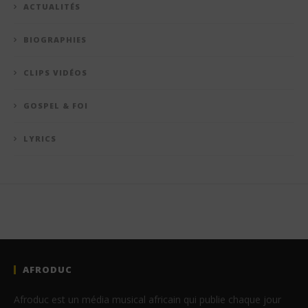
ACTUALITÉS
BIOGRAPHIES
CLIPS VIDÉOS
GOSPEL & FOI
LYRICS
AFRODUC
Afroduc est un média musical africain qui publie chaque jour