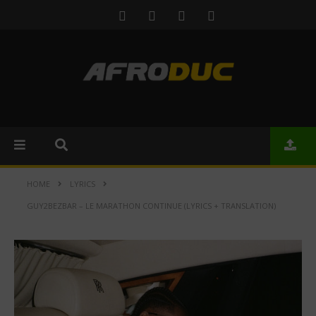
HOME
LYRICS
GUY2BEZBAR – LE MARATHON CONTINUE (LYRICS + TRANSLATION)