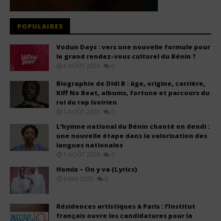
POPULAIRES
Vodun Days : vers une nouvelle formule pour
le grand rendez-vous culturel du Bénin ?
6 AOÛT 2026
0
Biographie de Didi B : âge, origine, carrière,
Kiff No Beat, albums, fortune et parcours du
roi du rap ivoirien
1 AOÛT 2026
0
L’hymne national du Bénin chanté en dendi :
une nouvelle étape dans la valorisation des
langues nationales
1 AOÛT 2026
0
Homix – On y va (Lyrics)
9 MAI 2025
0
Résidences artistiques à Paris : l’Institut
français ouvre les candidatures pour la