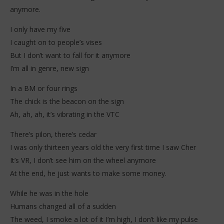
anymore.
I only have my five
I caught on to people’s vises
But I don’t want to fall for it anymore
I’m all in genre, new sign
In a BM or four rings
The chick is the beacon on the sign
Ah, ah, ah, it’s vibrating in the VTC
There’s pilon, there’s cedar
I was only thirteen years old the very first time I saw Cher
It’s VR, I don’t see him on the wheel anymore
At the end, he just wants to make some money.
While he was in the hole
Humans changed all of a sudden
The weed, I smoke a lot of it I’m high, I don’t like my pulse