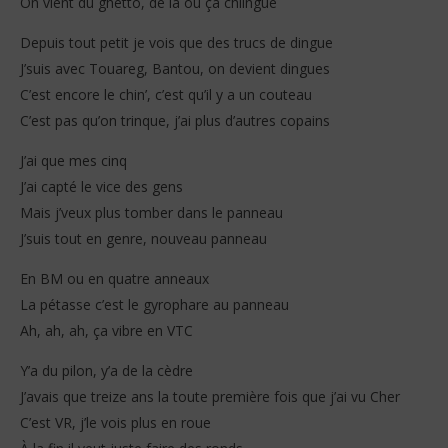
On vient du ghetto, de là où ça chlingue
Depuis tout petit je vois que des trucs de dingue
J’suis avec Touareg, Bantou, on devient dingues
C’est encore le chin’, c’est qu’il y a un couteau
C’est pas qu’on trinque, j’ai plus d’autres copains
J’ai que mes cinq
J’ai capté le vice des gens
Mais j’veux plus tomber dans le panneau
J’suis tout en genre, nouveau panneau
En BM ou en quatre anneaux
La pétasse c’est le gyrophare au panneau
Ah, ah, ah, ça vibre en VTC
Y’a du pilon, y’a de la cèdre
J’avais que treize ans la toute première fois que j’ai vu Cher
C’est VR, j’le vois plus en roue