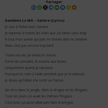
Partager
Gambino La MG – Salaire (Lyrics)
Je suis à l’hôtel avec Sandra
Je repense à toutes les nuits que j’ai faites sans drap
À tout mon avenir qui part en fumée dans le cendrier
Mais c’est pas encore trop tard
Toute ma vie j’ai vendu le charas
NOW VIEWING
Fumé du cannabis, le sourire aux lèvres
Uniquement quand je ramasse
Gambino La MG – Salaire (Lyrics)
La 
Pourquoi tu cries à l’aide pendant que je te tabasse
1
1
février
fév
Je disais qu’t’allais me sortir au Famas
2026
202
Stone
S
J’ai vécu dans la jungle, dans la drogue et les fringues
Tous les jours on avait les mêmes fringues
C’est pour ça qu’on allait pas faire la bringue