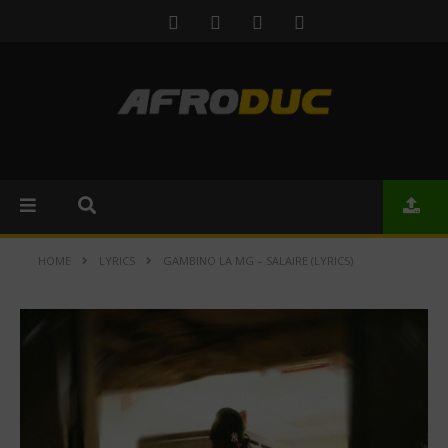
HOME
LYRICS
GAMBINO LA MG – SALAIRE (LYRICS)