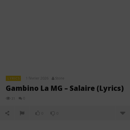
1 février 2026
Stone
LYRICS
Gambino La MG – Salaire (Lyrics)
0
31
0
0