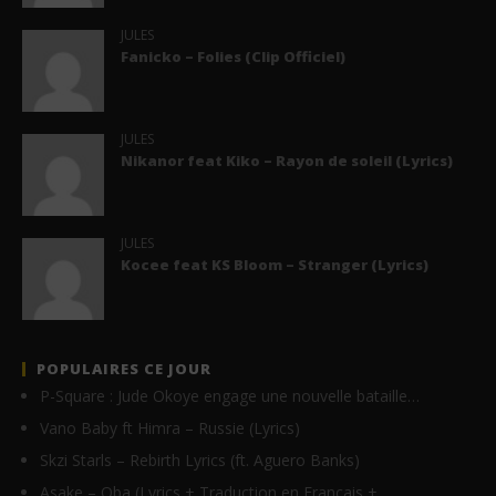
JULES
Fanicko – Folies (Clip Officiel)
JULES
Nikanor feat Kiko – Rayon de soleil (Lyrics)
JULES
Kocee feat KS Bloom – Stranger (Lyrics)
POPULAIRES CE JOUR
P-Square : Jude Okoye engage une nouvelle bataille…
Vano Baby ft Himra – Russie (Lyrics)
Skzi Starls – Rebirth Lyrics (ft. Aguero Banks)
Asake – Oba (Lyrics + Traduction en Français +…