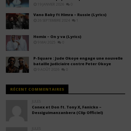
19 JANVIER 2026
0
Vano Baby ft Himra – Russie (Lyrics)
26 SEPTEMBRE 2024
1
Homix – On y va (Lyrics)
9 MAI 2025
0
P-Square : Jude Okoye engage une nouvelle
bataille judiciaire contre Peter Okoye
9 AOÛT 2026
0
RÉCENT COMMENTAIRES
JULES
Conex et Don ft. Tony X, Fanicko –
Dessiguimanzanbera (Clip Officiel)
JULES