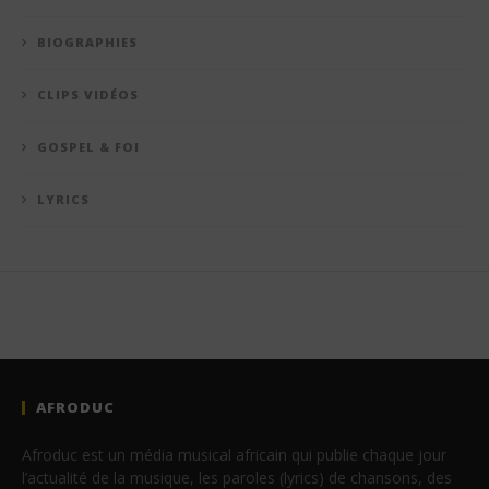
BIOGRAPHIES
CLIPS VIDÉOS
GOSPEL & FOI
LYRICS
AFRODUC
Afroduc est un média musical africain qui publie chaque jour
l’actualité de la musique, les paroles (lyrics) de chansons, des