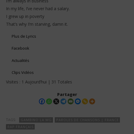
I’m always in business
In my life, I’ve never had a salary.
I grew up in poverty
That’s why I’m starving, damn it.
Plus de Lyrics
Facebook
Actualités
Clips Vidéos
Visites : 1 Aujourd’hui | 31 Totales
Partager
TAGS:
GAMBINO LA MG
PAROLES DE CHANSONS | FRANCE
RAP FRANÇAIS