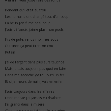
À la fin il veut juste faire des ronds
Pendant qu’il était au trou
Les humains ont changé tout d’un coup
La beuh j’en fume beaucoup
J’suis défoncé, j’aime plus mon pouls
Fils de pute, rends-moi mes sous
Ou sinon ça peut tirer ton cou
Putain
J’ai de l’argent dans plusieurs teuchos
Mais je sais toujours pas quoi en faire
Dans ma sacoche y’a toujours un fer
Et si je meurs demain j’vais en enfer
J’suis toujours dans les affaires
Dans ma vie j’ai jamais eu d’salaire
J’ai grandi dans la misère
C’est pour ça que j’ai la dalle, sa mère