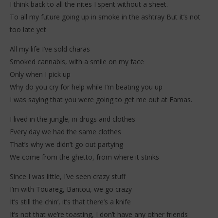
I think back to all the nites I spent without a sheet.
To all my future going up in smoke in the ashtray But it’s not
too late yet
All my life I’ve sold charas
Smoked cannabis, with a smile on my face
Only when I pick up
Why do you cry for help while I’m beating you up
I was saying that you were going to get me out at Famas.
I lived in the jungle, in drugs and clothes
Every day we had the same clothes
That’s why we didn’t go out partying
We come from the ghetto, from where it stinks
Since I was little, I’ve seen crazy stuff
I’m with Touareg, Bantou, we go crazy
It’s still the chin’, it’s that there’s a knife
It’s not that we’re toasting, I don’t have any other friends